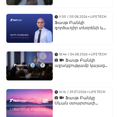
պրոդուկտներն ու
քարտային
առաջարկները
11:55 / 05.08.2026
• LIFETECH
Ֆասթ Բանկի
գործադիր տնօրենի և
տնօրինության
նախագահի
պաշտոնում նշանակվել
է Տարոն Գանջալյանը
18:44 / 04.08.2026
• LIFETECH
Ֆասթ Բանկի
աջակցությամբ կայացել
է մետաբոլիկ
համախտանիշի
թեմայով համաժողով
16:16 / 29.07.2026
• LIFETECH
Ֆասթ Բանկը
Սևան ստարտափ
սամմիթ 2026-ի
ռազմավարական