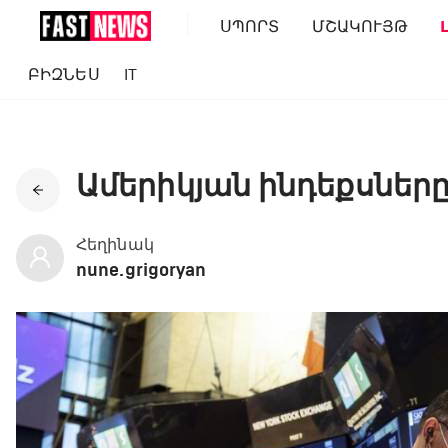
ՍՊՈՐՏ
ՄՇԱԿՈՒՅԹ
ԲԻԶՆԵՍ
IT
Ամերիկյան ինդեքսները ն
Հեղինակ
nune.grigoryan