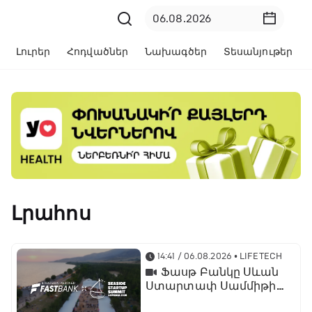
Լուրեր
Հոդվածներ
Նախագծեր
Տեսանյութեր
Լրահոս
14:41 / 06.08.2026
• LIFETECH
Ֆասթ Բանկը Սևան
Ստարտափ Սամմիթին
ներկայացրել է իր