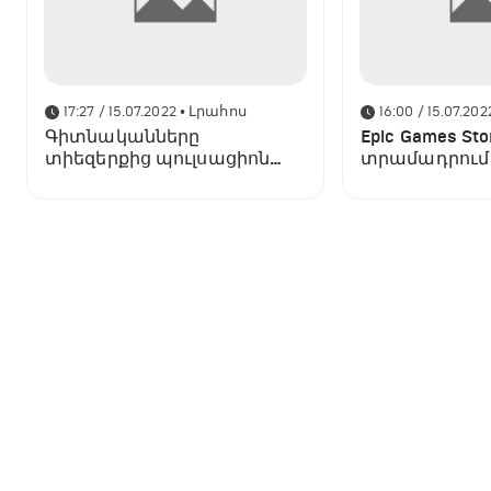
17:27 / 15.07.2022
• Լրահոս
16:00 / 15.07.202
Գիտնականները
Epic Games Sto
տիեզերքից պուլսացիոն
տրամադրում է
ազդանշան են բռնել․ այն
The Dragon's
տարբերվում է բոլոր
նախորդներից