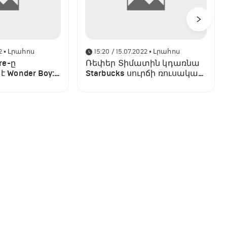
2
• Լրահոս
15:20 / 15.07.2022
• Լրահոս
re-ը
Ռեփեր Տիմատին կդառնա
 Wonder Boy:
Starbucks սուրճի ռուսական
 պլատֆորմը
ցանցի
համասեփականատերը