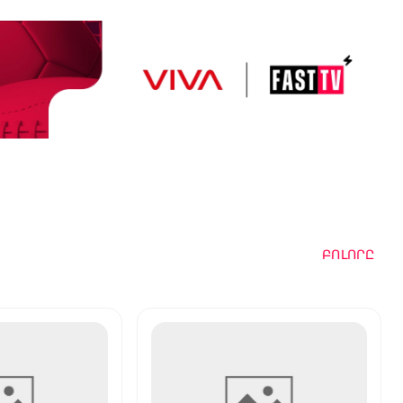
ԲՈԼՈՐԸ