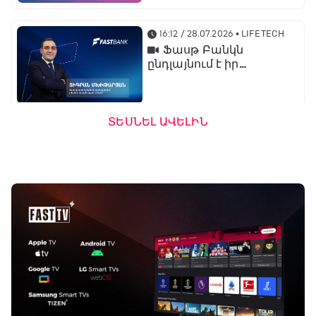
գործընկերն է
16:12 / 28.07.2026
• LIFETECH
Ֆասթ Բանկն
ընդլայնում է իր
միջազգային
նախագծերը․
կորպորատիվ բիզնես
կառավարման տնօրեն
ՏԵՍՆԵԼ ԱՎԵԼԻՆ
Տիգրան Մխիթարյան
13:32 / 23.07.2026
• LIFETECH
Ֆասթ Բանկն
առաջարկում է
ներդրումային վարկ
արտերկրում անշարժ
գույք ձեռք բերելու
համար
16:24 / 20.07.2026
• LIFETECH
Ֆասթ Բանկի
ամենամեծ ներուժը
տեխնոլոգիական
մտածողությունն է․
ֆինանսական տնօրեն