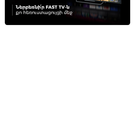
Գոհար Հարությունյան
13:26 / 08.07.2026
• LIFETECH
Ֆասթ բրենդը
ֆինանսական
ծառայություններ
կմատուցի
Եվրամիության
երկրներում
16:32 / 24.06.2026
• LIFETECH
Բանկինգն ու թվային
տրանսֆորմացիան․
հարցազրույց Ֆասթ
Բանկի մանրածախ
բիզնեսի տնօրեն
Տիգրան Սարգսյանի
հետ
12:37 / 11.06.2026
• LIFETECH
Ֆասթ Բանկի
զարգացման
հեռանկարներն ու
հաջողության
բանաձևը․ Խորհրդի
աշխատակազմի