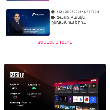
գործընկերն է
16:12 / 28.07.2026
• LIFETECH
Ֆասթ Բանկն
ընդլայնում է իր
միջազգային
նախագծերը․
կորպորատիվ բիզնես
կառավարման տնօրեն
ՏԵՍՆԵԼ ԱՎԵԼԻՆ
Տիգրան Մխիթարյան
13:32 / 23.07.2026
• LIFETECH
Ֆասթ Բանկն
առաջարկում է
ներդրումային վարկ
արտերկրում անշարժ
գույք ձեռք բերելու
համար
16:24 / 20.07.2026
• LIFETECH
Ֆասթ Բանկի
ամենամեծ ներուժը
տեխնոլոգիական
մտածողությունն է․
ֆինանսական տնօրեն