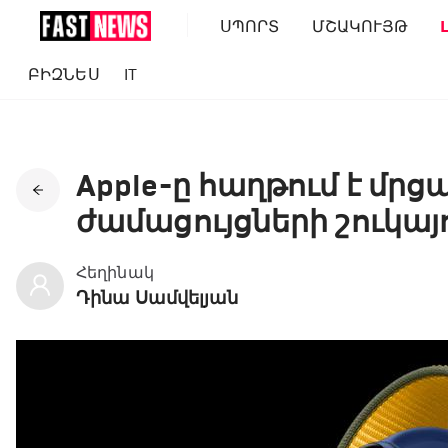
ՍՊՈՐՏ
ՄՇԱԿՈՒՅԹ
ԲԻԶՆԵՍ
IT
Apple-ը հաղթում է մր
ժամացույցների շուկայ
Հեղինակ
Դինա Սամվելյան