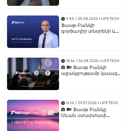
պրոդուկտներն ու
քարտային
առաջարկները
11:55 / 05.08.2026
• LIFETECH
Ֆասթ Բանկի
գործադիր տնօրենի և
տնօրինության
նախագահի
պաշտոնում նշանակվել
է Տարոն Գանջալյանը
18:44 / 04.08.2026
• LIFETECH
Ֆասթ Բանկի
աջակցությամբ կայացել
է մետաբոլիկ
համախտանիշի
թեմայով համաժողով
16:16 / 29.07.2026
• LIFETECH
Ֆասթ Բանկը
Սևան ստարտափ
սամմիթ 2026-ի
ռազմավարական