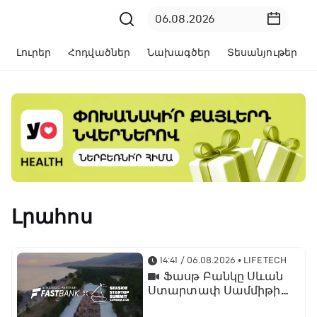
Լուրեր
Հոդվածներ
Նախագծեր
Տեսանյութեր
Լրահոս
14:41 / 06.08.2026
• LIFETECH
Ֆասթ Բանկը Սևան
Ստարտափ Սամմիթին
ներկայացրել է իր