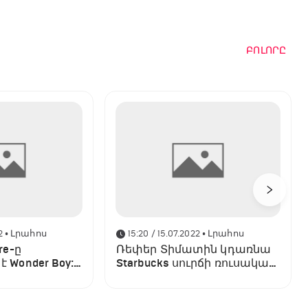
ԲՈԼՈՐԸ
2
• Լրահոս
15:20 / 15.07.2022
• Լրահոս
re-ը
Ռեփեր Տիմատին կդառնա
 Wonder Boy:
Starbucks սուրճի ռուսական
 պլատֆորմը
ցանցի
համասեփականատերը