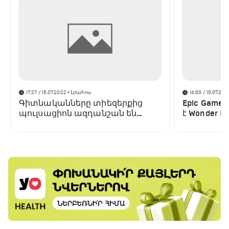
17:27 / 15.07.2022
• Լրահոս
16:00 / 15.07.202
Գիտնականները տիեզերքից
Epic Game
պուլսացիոն ազդանշան են
է Wonder Bo
բռնել․ այն տարբերվում է բոլոր
պլատֆոր
նախորդներից