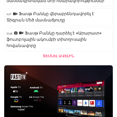
մասնագիտական նոր հնարավորություններ
Ֆասթ Բանկը վերաբրենդավորել է
14:17
Տիգրան Մեծ մասնաճյուղը
Ֆասթ Բանկը դարձել է «Արարատ»
12:48
ֆուտբոլային ակումբի տիտղոսային
հովանավորը
ՏԵՍՆԵԼ ԱՎԵԼԻՆ