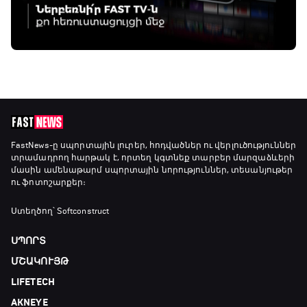
FastNews
-ը սպորտային լուրեր, հոդվածներ ու վերլուծություններ
տրամադրող հարթակ է, որտեղ կգտնեք տարբեր մարզաձևերի
մասին ամենաթարմ սպորտային նորություններ, տեսանյութեր
ու ֆոտոշարքեր։
Ստեղծող՝ Softconstruct
ՍՊՈՐՏ
ՄՇԱԿՈՒՅԹ
LIFETECH
AKNEYE