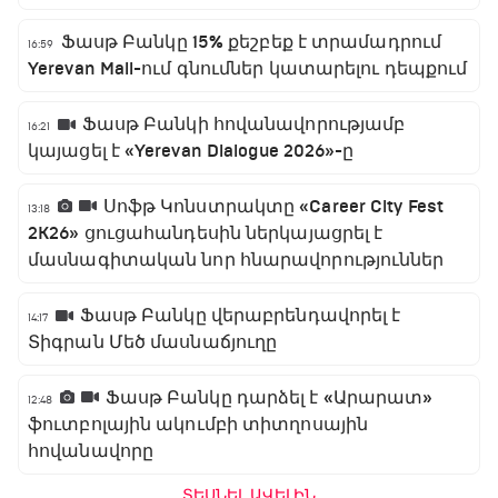
Ֆասթ Բանկը 15% քեշբեք է տրամադրում
16:59
Yerevan Mall-ում գնումներ կատարելու դեպքում
Ֆասթ Բանկի հովանավորությամբ
16:21
կայացել է «Yerevan Dialogue 2026»-ը
Սոֆթ Կոնստրակտը «Career City Fest
13:18
2K26» ցուցահանդեսին ներկայացրել է
մասնագիտական նոր հնարավորություններ
Ֆասթ Բանկը վերաբրենդավորել է
14:17
Տիգրան Մեծ մասնաճյուղը
Ֆասթ Բանկը դարձել է «Արարատ»
12:48
ֆուտբոլային ակումբի տիտղոսային
հովանավորը
ՏԵՍՆԵԼ ԱՎԵԼԻՆ