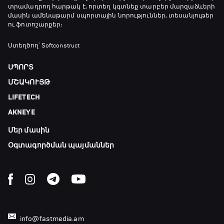
տրամադրող հարթակ է, որտեղ կգտնեք տարբեր մարզաձևերի
մասին ամենաթարմ սպորտային նորություններ, տեսանյութեր
ու ֆոտոշարքեր։
Ստեղծող՝ Softconstruct
ՍՊՈՐՏ
ՄՇԱԿՈՒՅԹ
LIFETECH
AKNEYE
Մեր մասին
Օգտագործման պայմաններ
info@fastmedia.am