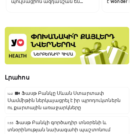
պուլսացիոն ազդանշան են
է Wonder Bo
բռնել․ այն տարբերվում է բոլոր
պլատֆոր
նախորդներից
Լրահոս
Ֆասթ Բանկը Սևան Ստարտափ
14:41
Սամմիթին ներկայացրել է իր պրոդուկտներն
ու քարտային առաջարկները
Ֆասթ Բանկի գործադիր տնօրենի և
11:55
տնօրինության նախագահի պաշտոնում