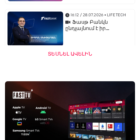
գործընկերն է
16:12 / 28.07.2026
• LIFETECH
Ֆասթ Բանկն
ընդլայնում է իր
միջազգային
նախագծերը․
կորպորատիվ բիզնես
կառավարման տնօրեն
ՏԵՍՆԵԼ ԱՎԵԼԻՆ
Տիգրան Մխիթարյան
13:32 / 23.07.2026
• LIFETECH
Ֆասթ Բանկն
առաջարկում է
ներդրումային վարկ
արտերկրում անշարժ
գույք ձեռք բերելու
համար
16:24 / 20.07.2026
• LIFETECH
Ֆասթ Բանկի
ամենամեծ ներուժը
տեխնոլոգիական
մտածողությունն է․
ֆինանսական տնօրեն