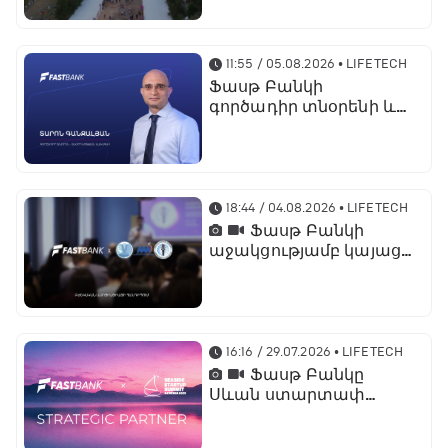
պրոդուկտներն ու
քարտային
առաջարկները
11:55 / 05.08.2026
• LIFETECH
Ֆասթ Բանկի
գործադիր տնօրենի և
տնօրինության
նախագահի
պաշտոնում նշանակվել
է Տարոն Գանջալյանը
18:44 / 04.08.2026
• LIFETECH
Ֆասթ Բանկի
աջակցությամբ կայացել
է մետաբոլիկ
համախտանիշի
թեմայով համաժողով
16:16 / 29.07.2026
• LIFETECH
Ֆասթ Բանկը
Սևան ստարտափ
սամմիթ 2026-ի
ռազմավարական