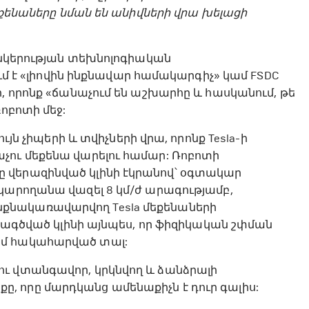
մեքենաները նման են անիվների վրա խելացի
 ընկերության տեխնոլոգիական
ում է «լիովին ինքնավար համակարգիչ» կամ FSDC
անցեր, որոնք «ճանաչում են աշխարհը և հասկանում, թե
ոբոտի մեջ:
ւյն չիպերի և տվիչների վրա, որոնք Tesla-ի
չու մեքենա վարելու համար: Ռոբոտի
լուխը վերազինված կլինի էկրանով՝ օգտակար
կարողանա վազել 8 կմ/ժ արագությամբ,
քնակառավարվող Tesla մեքենաների
ախագծված կլինի այնպես, որ ֆիզիկական շփման
ամ հակահարված տալ:
ւ վտանգավոր, կրկնվող և ձանձրալի
 որը մարդկանց ամենաքիչն է դուր գալիս: