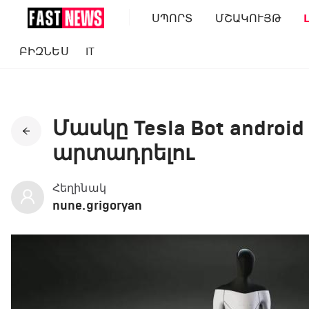
ՍՊՈՐՏ
ՄՇԱԿՈՒՅԹ
ԲԻԶՆԵՍ
IT
Մասկը Tesla Bot andro
արտադրելու
Հեղինակ
nune.grigoryan