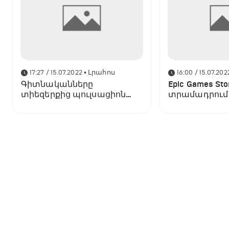
17:27 / 15.07.2022
• Լրահոս
16:00 / 15.07.202
Գիտնականները
Epic Games Sto
տիեզերքից պուլսացիոն
տրամադրում է
ազդանշան են բռնել․ այն
The Dragon's
տարբերվում է բոլոր
նախորդներից