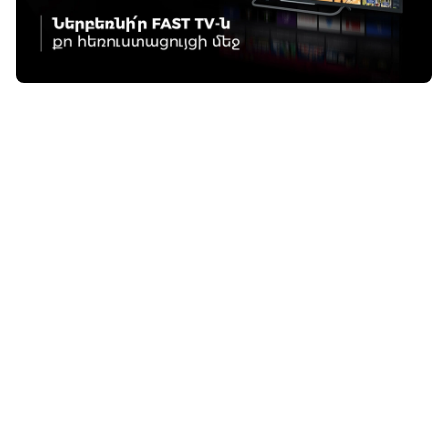
Գոհար Հարությունյան
13:26 / 08.07.2026
• LIFETECH
Ֆասթ բրենդը
ֆինանսական
ծառայություններ
կմատուցի
Եվրամիության
երկրներում
16:32 / 24.06.2026
• LIFETECH
Բանկինգն ու թվային
տրանսֆորմացիան․
հարցազրույց Ֆասթ
Բանկի մանրածախ
բիզնեսի տնօրեն
Տիգրան Սարգսյանի
հետ
12:37 / 11.06.2026
• LIFETECH
Ֆասթ Բանկի
զարգացման
հեռանկարներն ու
հաջողության
բանաձևը․ Խորհրդի
աշխատակազմի