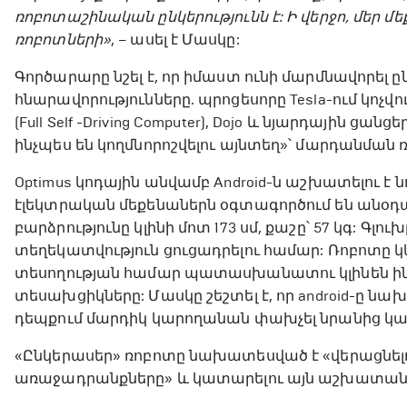
ռոբոտաշինական ընկերությունն է: Ի վերջո, մեր 
ռոբոտների»
, – ասել է Մասկը:
Գործարարը նշել է, որ իմաստ ունի մարմնավորել
հնարավորությունները. պրոցեսորը Tesla-ում կոչվ
(Full Self -Driving Computer), Dojo և նյարդային ց
ինչպես են կողմնորոշվելու այնտեղ»՝ մարդանման ռ
Optimus կոդային անվամբ Android-ն աշխատելու է նո
էլեկտրական մեքենաներն օգտագործում են անօդա
բարձրությունը կլինի մոտ 173 սմ, քաշը՝ 57 կգ: Գ
տեղեկատվություն ցուցադրելու համար: Ռոբոտը կ
տեսողության համար պատասխանատու կլինեն ին
տեսախցիկները: Մասկը շեշտել է, որ android-ը ն
դեպքում մարդիկ կարողանան փախչել նրանից կ
«Ընկերասեր» ռոբոտը նախատեսված է «վերացնելո
առաջադրանքները» և կատարելու այն աշխատանքը,