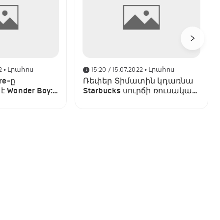
2
• Լրահոս
15:20 / 15.07.2022
• Լրահոս
re-ը
Ռեփեր Տիմատին կդառնա
 Wonder Boy:
Starbucks սուրճի ռուսական
 պլատֆորմը
ցանցի
համասեփականատերը