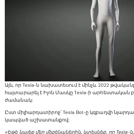
Այն, որ Tesla-ն նախատեսում է մինչև 2022 թվակա
հայտարարել է Իլոն Մասկը Tesla-ի արհեստական ​
ժամանակ:
Ըստ միլիարդատիրոջ՝ Tesla Bot-ը կզբաղվի նյարդ
կապված աշխատանքով:
«Եթե նայեք մեր մեքենաներին, կտեսնեք, որ Tesl