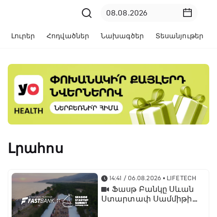
Լուրեր
Հոդվածներ
Նախագծեր
Տեսանյութեր
Լրահոս
14:41 / 06.08.2026
• LIFETECH
Ֆասթ Բանկը Սևան
Ստարտափ Սամմիթին
ներկայացրել է իր