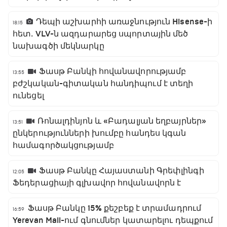
Դեպի աշխարհի առաջնություն Hisense-ի
18:15
հետ․ VLV-ն ազդարարեց սպորտային մեծ
նախագծի մեկնարկը
Ֆասթ Բանկի հովանավորությամբ
13:55
բժշկական-գիտական հանդիպում է տեղի
ունեցել
Ռոնալդինյոն և «Բադալյան եղբայրներ»
13:51
ընկերությունների խումբը հանդես կգան
համագործակցությամբ
Ֆասթ Բանկը Հայաստանի Գրեփլինգի
12:05
Ֆեդերացիայի գլխավոր հովանավորն է
Ֆասթ Բանկը 15% քեշբեք է տրամադրում
16:59
Yerevan Mall-ում գնումներ կատարելու դեպքում