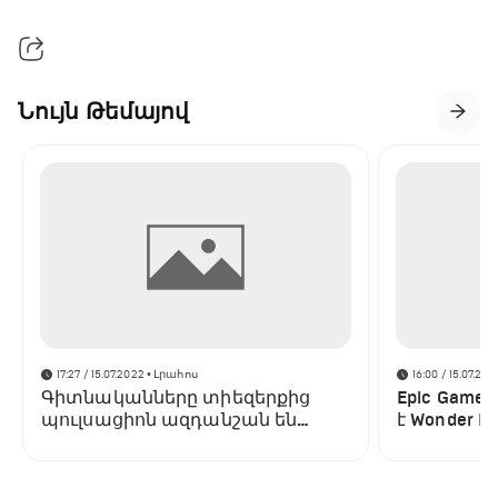
Նույն Թեմայով
17:27 / 15.07.2022
• Լրահոս
16:00 / 15.07.202
Գիտնականները տիեզերքից
Epic Game
պուլսացիոն ազդանշան են
է Wonder Bo
բռնել․ այն տարբերվում է բոլոր
պլատֆոր
նախորդներից