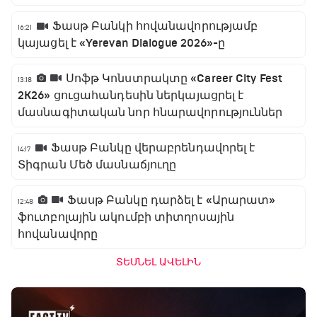
Ֆասթ Բանկի հովանավորությամբ
16:21
կայացել է «Yerevan Dialogue 2026»-ը
Սոֆթ Կոնստրակտը «Career City Fest
13:18
2K26» ցուցահանդեսին ներկայացրել է
մասնագիտական նոր հնարավորություններ
Ֆասթ Բանկը վերաբրենդավորել է
14:17
Տիգրան Մեծ մասնաճյուղը
Ֆասթ Բանկը դարձել է «Արարատ»
12:48
ֆուտբոլային ակումբի տիտղոսային
հովանավորը
ՏԵՍՆԵԼ ԱՎԵԼԻՆ