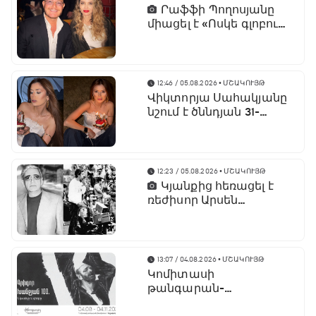
Րաֆֆի Պողոսյանը
միացել է «Ոսկե գլոբուս»
հիմնադրամի
տնօրենների խորհրդին
12:46 / 05.08.2026
• ՄՇԱԿՈՒՅԹ
Վիկտորյա Սահակյանը
նշում է ծննդյան 31-
ամյակը
12:23 / 05.08.2026
• ՄՇԱԿՈՒՅԹ
Կյանքից հեռացել է
ռեժիսոր Արսեն
Ասլանյանը
13:07 / 04.08.2026
• ՄՇԱԿՈՒՅԹ
Կոմիտասի
թանգարան-
ինստիտուտում կբացվի