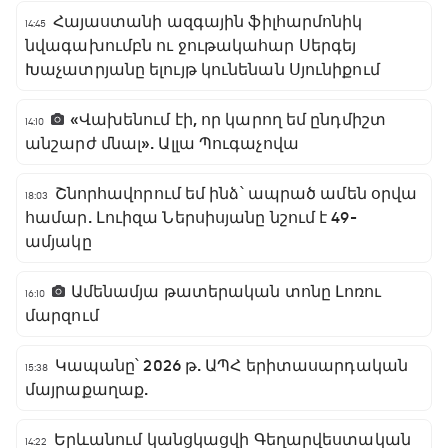
Հայաստանի ազգային ֆիլհարմոնիկ
14:45
նվագախումբն ու ջութակահար Սերգեյ
Խաչատրյանը ելույթ կունենան Սյունիքում
«Վախենում էի, որ կարող եմ ընդմիշտ
14:10
անշարժ մնալ». Ալլա Պուգաչովա
Շնորհավորում եմ ինձ՝ ապրած ամեն օրվա
18:03
համար. Լուիզա Ներսիսյանը նշում է 49-
ամյակը
Ամենամյա թատերական տոնը Լոռու
16:10
մարզում
Կապանը՝ 2026 թ. ԱՊՀ երիտասարդական
15:38
մայրաքաղաք.
Երևանում կանցկացվի Գեղարվեստական
14:22