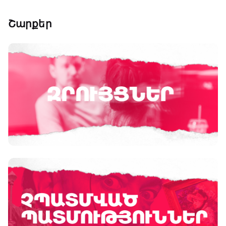
Շարքեր