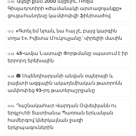
Ավելի քան 2000 այցելու. Ռոզա
12:50
Գիսլադոտիրի «Ժամանակի արտացոլանքը»
ցուցահանդեսը կամփոփվի ֆինիսաժով
«Գտել եմ նրան, նա հայ չէ, բայց կարգին
13:12
տղա է». Իվետա Մուկուչյանը՝ սիրելիի մասին
45-ամյա Նատալի Փորթմանը սպասում է իր
12:45
երրորդ երեխային
Սպենդիարյանի անվան օպերայի և
16:48
բալետի ազգային ակադեմիական թատրոնն
ամփոփեց 93-րդ թատերաշրջանը
Դաշնակահար Վարդան Օվսեփյանն ու
15:04
երգչուհի Տատիանա Պառռան երևանյան
համերգով կներկայնան ջազի
երկրպագուներին