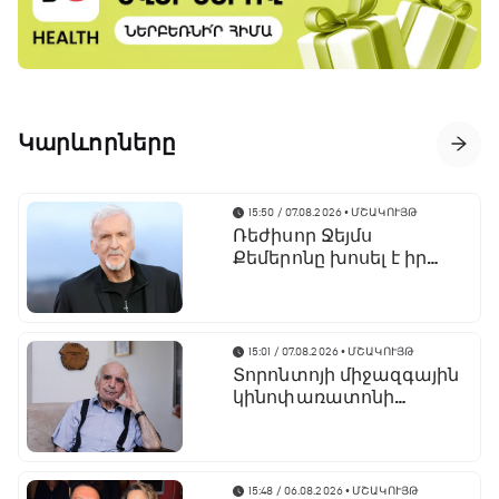
Կարևորները
15:50 / 07.08.2026
• ՄՇԱԿՈՒՅԹ
Ռեժիսոր Ջեյմս
Քեմերոնը խոսել է իր
կարիերան ավարտելու
մասին
15:01 / 07.08.2026
• ՄՇԱԿՈՒՅԹ
Տորոնտոյի միջազգային
կինոփառատոնի
ընթացքում կցուցադրվի
Արտավազդ Փելեշյանի
հինգ ֆիլմ
15:48 / 06.08.2026
• ՄՇԱԿՈՒՅԹ