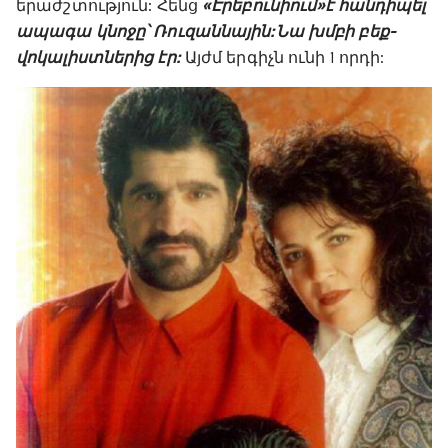
երաժշտություն: Հենց
«Էրեբունիում» է հանդիպել
ապագա կնոջը՝ Ռուզաննային: Նա խմբի բեք-
վոկալիստներից էր:
Այժմ երգիչն ունի 1 որդի: