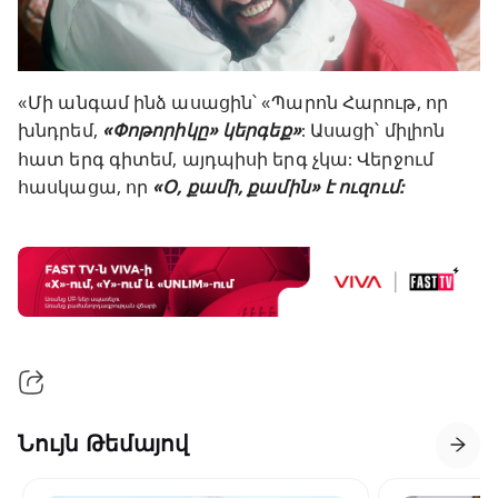
«Մի անգամ ինձ ասացին՝ «Պարոն Հարութ, որ
խնդրեմ,
«Փոթորիկը» կերգեք»
: Ասացի՝ միլիոն
հատ երգ գիտեմ, այդպիսի երգ չկա: Վերջում
հասկացա, որ
«Օ, քամի, քամին» է ուզում:
Նույն Թեմայով