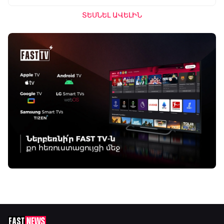
ՏԵՍՆԵԼ ԱՎԵԼԻՆ