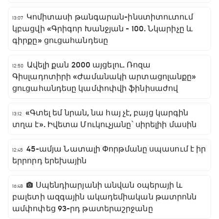
Կոմիտասի թանգարան-ինստիտուտում
13:07
կբացվի «Գրիգոր Խանջյան - 100. Նկարիչը և
գիրքը» ցուցահանդեսը
Ավելի քան 2000 այցելու. Ռոզա
12:50
Գիսլադոտիրի «Ժամանակի արտացոլանքը»
ցուցահանդեսը կամփոփվի ֆինիսաժով
«Գտել եմ նրան, նա հայ չէ, բայց կարգին
13:12
տղա է». Իվետա Մուկուչյանը՝ սիրելիի մասին
45-ամյա Նատալի Փորթմանը սպասում է իր
12:45
երրորդ երեխային
Սպենդիարյանի անվան օպերայի և
16:48
բալետի ազգային ակադեմիական թատրոնն
ամփոփեց 93-րդ թատերաշրջանը