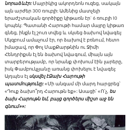
նորաձև էր:
Մայրիկից ակորդեոն ուզեց, սակայն
այն արժեր 300 ռուբլի: Ամենից մատչելի
երաժշտական գործիքը կիթառն էր` 6 ռուբլի 10
կոպեկ: Պատանի Հարութի համար մայրը կիթառ
գնեց, ինքն էլ շուռ տվեց և սկսեց ձախով նվագել:
Սկզբում ամաչում էր, որ ձախով է բռնում, հետո
իմացավ, որ Փոլ ՄաքՔարթնին ու Ջիմի
Հենդրիքսն էլ են ձախով նվագում, միայն այն
տարբերությամբ, որ նրանք փոխում էին լարերը,
իսկ Փամբուկչյանը առանց փոխելու է նվագել:
Այդպես էլ
սկսվել է Ձախ Հարութի
պատմությունը:
«Մի անգամ մի մարդ հարցրեց՝
«Դուք ձախո՞րդ Հարութն եք»: Ասացի՝ «Ո՛չ,
ես
ձախ Հարութն եմ, բայց գործերս միշտ աջ են
գնում»»: