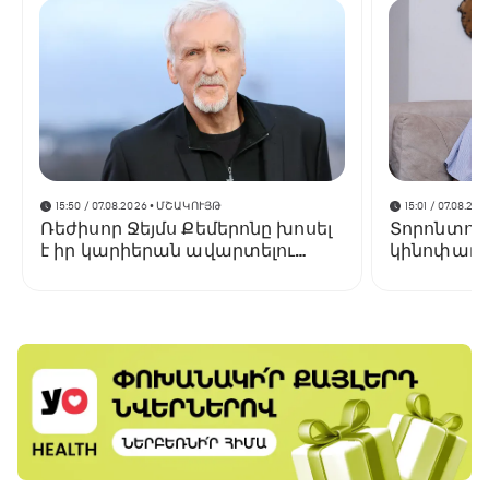
15:50 / 07.08.2026
• ՄՇԱԿՈՒՅԹ
15:01 / 07.08.202
Ռեժիսոր Ջեյմս Քեմերոնը խոսել
Տորոնտոյ
է իր կարիերան ավարտելու
կինոփառա
մասին
կցուցադր
Փելեշյանի 