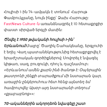
Հուլիսի 1-ին 74-ամյակն է տոնում Հարութ
Փամբուկչյանը, նույն ինքը՝ Ձախ Հարութը:
FastNews Culture-ն
առանձնացրել է 10 հետաքրքիր
փաստ սիրված երգչի մասին:
Ծնվել է 1950 թվականի հուլիսի 1-ին՝
Երևանում:
Մայրը՝ Ծաղիկ Շահակեանը, երգչուհի
է եղել։ Վաղ պատանեկությունից հետաքրքրվել է
երաժշտական գործիքներով: Սովորել է նվագել
կիթառ, սազ, բուզուկի, դհոլ և դաշնամուր։
«Երևանում ամեն քարն ինձ ծանոթ է: Օպերային
թատրոնի շենքի տարածքում մի նստարան կար,
առաջին ընկերուհուս հետ հենց այնտեղ եմ
համբուրվել: Այսօր այդ նստարանի տեղում
«քյաբաբնոց»»:
70-ականներին ակորդեոն նվագելը շատ