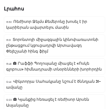
Լրահոս
Ռեժիսոր Ջեյմս Քեմերոնը խոսել է իր
15:50
կարիերան ավարտելու մասին
Տորոնտոյի միջազգային կինոփառատոնի
15:01
ընթացքում կցուցադրվի Արտավազդ
Փելեշյանի հինգ ֆիլմ
Րաֆֆի Պողոսյանը միացել է «Ոսկե
15:48
գլոբուս» հիմնադրամի տնօրենների խորհրդին
Վիկտորյա Սահակյանը նշում է ծննդյան 31-
12:46
ամյակը
Կյանքից հեռացել է ռեժիսոր Արսեն
12:23
Ասլանյանը