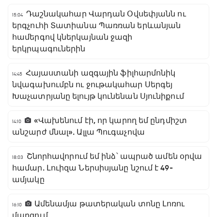
Դաշնակահար Վարդան Օվսեփյանն ու
15:04
երգչուհի Տատիանա Պառռան երևանյան
համերգով կներկայնան ջազի
երկրպագուներին
Հայաստանի ազգային ֆիլհարմոնիկ
14:45
նվագախումբն ու ջութակահար Սերգեյ
Խաչատրյանը ելույթ կունենան Սյունիքում
«Վախենում էի, որ կարող եմ ընդմիշտ
14:10
անշարժ մնալ». Ալլա Պուգաչովա
Շնորհավորում եմ ինձ՝ ապրած ամեն օրվա
18:03
համար. Լուիզա Ներսիսյանը նշում է 49-
ամյակը
Ամենամյա թատերական տոնը Լոռու
16:10
մարզում