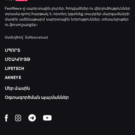
FastNews
-ը սպորտային լուրեր, հոդվածներ ու վերլուծություններ
տրամադրող հարթակ է, որտեղ կգտնեք տարբեր մարզաձևերի
մասին ամենաթարմ սպորտային նորություններ, տեսանյութեր
ու ֆոտոշարքեր։
Ստեղծող՝ Softconstruct
ՍՊՈՐՏ
ՄՇԱԿՈՒՅԹ
LIFETECH
AKNEYE
Մեր մասին
Օգտագործման պայմաններ