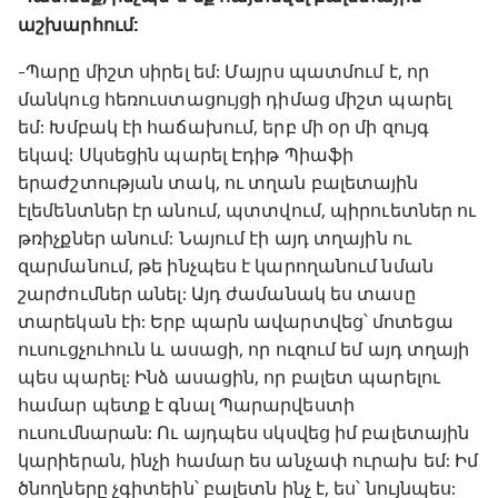
աշխարհում:
-Պարը միշտ սիրել եմ: Մայրս պատմում է, որ
մանկուց հեռուստացույցի դիմաց միշտ պարել
եմ: Խմբակ էի հաճախում, երբ մի օր մի զույգ
եկավ: Սկսեցին պարել Էդիթ Պիաֆի
երաժշտության տակ, ու տղան բալետային
էլեմենտներ էր անում, պտտվում, պիրուետներ ու
թռիչքներ անում: Նայում էի այդ տղային ու
զարմանում, թե ինչպես է կարողանում նման
շարժումներ անել: Այդ ժամանակ ես տասը
տարեկան էի: Երբ պարն ավարտվեց՝ մոտեցա
ուսուցչուհուն և ասացի, որ ուզում եմ այդ տղայի
պես պարել: Ինձ ասացին, որ բալետ պարելու
համար պետք է գնալ Պարարվեստի
ուսումնարան: Ու այդպես սկսվեց իմ բալետային
կարիերան, ինչի համար ես անչափ ուրախ եմ: Իմ
ծնողները չգիտեին՝ բալետն ինչ է, ես՝ նույնպես: