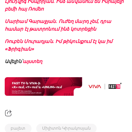
Լյուդվիգ Իսպիրյան․ Ինձ անվանում են Իսրայելի
բեմի հայ Ռոմեո
Մարիամ Գարաջյան․ Ուժեղ մարդ չեմ, դրա
համար էլ թատրոնում ինձ կոտրեցին
Ռուբեն Մուրադյան․ Իմ թիկունքում էլ կա իմ
«Ֆրիգիան»
Ավելին՝
այստեղ
բալետ
Միլիտոն Կիրակոսյան