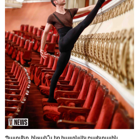
Պատմեք, ինչպե՞ս եք հայտնվել բալետային