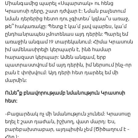
Միանգամից պարել «Սպարտակ» ու հենց
Կրասոսի դերը, շատ դժվար է: Նման բալետում
նման դերերից հետո դու չգիտես՝ կգնա՞ս առաջ,
թե՞ հակառակը: Պետք է կա՛մ լավ պարես, կա՛մ
ընդհանրապես չմոտենաս այդ դերին: Պարել եմ
առաջին անգամ 19 տարեկանում: Հիմա Կրասոսն
իմ ամենասիրելի կերպարն է, ինձ համար
հարազատ կերպար: Ամեն անգամ, երբ
պատրաստվում եմ այդ դերին, իմ ներսում ինչ-որ
բան է փոխվում: Այդ դերի հետ դարձել եմ մի
մարմին:
Ունե՞ք բնավորությամբ նմանություն Կրասոսի
հետ:
-Բացարձակ ոչ մի նմանություն չունեմ: Կրասոսը
եղել է շատ դաժան, իշխող, վատ մարդ: Ես,
բարեբախտաբար, այդպիսին չեմ (Ծիծաղում է -
Հեղ․):