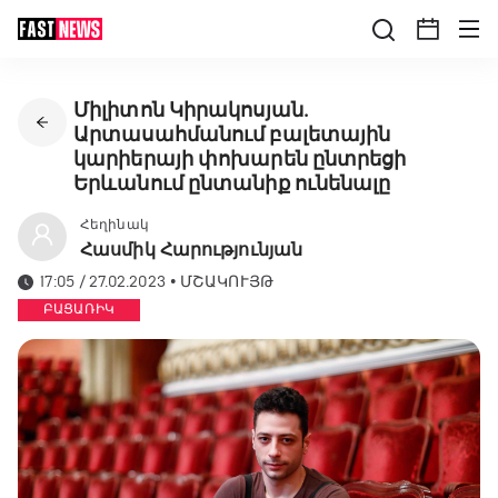
Միլիտոն Կիրակոսյան․
Արտասահմանում բալետային
կարիերայի փոխարեն ընտրեցի
Երևանում ընտանիք ունենալը
Հեղինակ
Հասմիկ Հարությունյան
17:05 / 27.02.2023
•
ՄՇԱԿՈՒՅԹ
ԲԱՑԱՌԻԿ