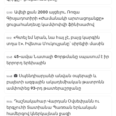
Ավելի քան 2000 այցելու. Ռոզա
12:50
Գիսլադոտիրի «Ժամանակի արտացոլանքը»
ցուցահանդեսը կամփոփվի ֆինիսաժով
«Գտել եմ նրան, նա հայ չէ, բայց կարգին
13:12
տղա է». Իվետա Մուկուչյանը՝ սիրելիի մասին
45-ամյա Նատալի Փորթմանը սպասում է իր
12:45
երրորդ երեխային
Սպենդիարյանի անվան օպերայի և
16:48
բալետի ազգային ակադեմիական թատրոնն
ամփոփեց 93-րդ թատերաշրջանը
Դաշնակահար Վարդան Օվսեփյանն ու
15:04
երգչուհի Տատիանա Պառռան երևանյան
համերգով կներկայնան ջազի