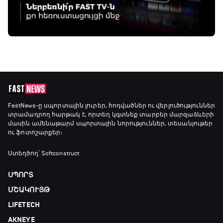
FastNews
-ը սպորտային լուրեր, հոդվածներ ու վերլուծություններ
տրամադրող հարթակ է, որտեղ կգտնեք տարբեր մարզաձևերի
մասին ամենաթարմ սպորտային նորություններ, տեսանյութեր
ու ֆոտոշարքեր։
Ստեղծող՝ Softconstruct
ՍՊՈՐՏ
ՄՇԱԿՈՒՅԹ
LIFETECH
AKNEYE