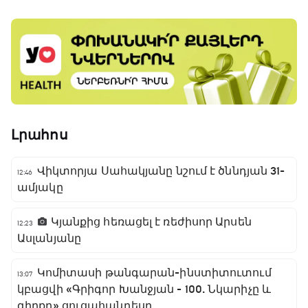
Լրահոս
Վիկտորյա Սահակյանը նշում է ծննդյան 31-
12:46
ամյակը
Կյանքից հեռացել է ռեժիսոր Արսեն
12:23
Ասլանյանը
Կոմիտասի թանգարան-ինստիտուտում
13:07
կբացվի «Գրիգոր Խանջյան - 100. Նկարիչը և
գիրքը» ցուցահանդեսը