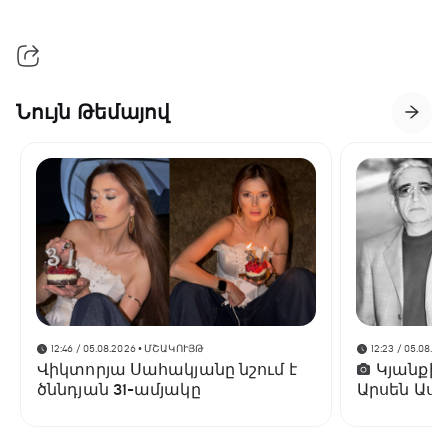
Նույն Թեմայով
12:46 / 05.08.2026
• ՄՇԱԿՈՒՅԹ
12:23 / 05.08.20
Վիկտորյա Սահակյանը նշում է
Կյանքից
ծննդյան 31-ամյակը
Արսեն Ասլ