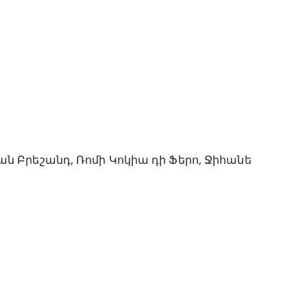
 Բրեշանդ, Ռոմի Կոկիա դի Ֆերո, Ջիհանե