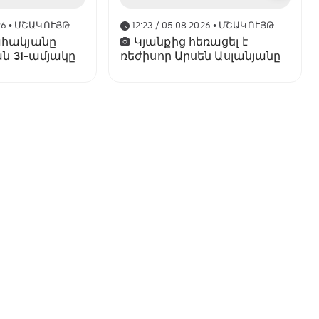
26
• ՄՇԱԿՈՒՅԹ
12:23 / 05.08.2026
• ՄՇԱԿՈՒՅԹ
ահակյանը
Կյանքից հեռացել է
ան 31-ամյակը
ռեժիսոր Արսեն Ասլանյանը