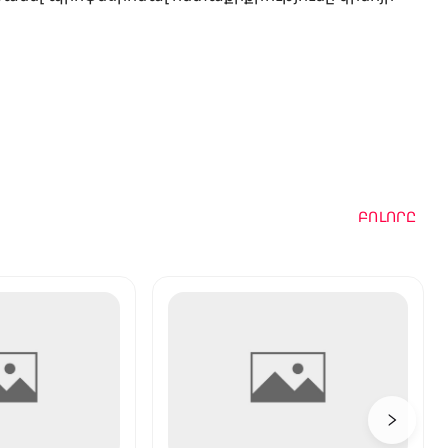
ԲՈԼՈՐԸ