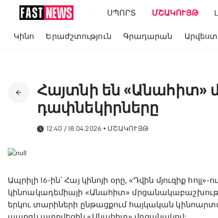
ՍՊՈՐՏ
ՄՇԱԿՈՒՅԹ
Կինո
Երաժշտություն
Գրադարան
Արվեստ
Հայտնի են «Անահիտ»
դափնեկիրները
12:40 / 18.04.2026
•
ՄՇԱԿՈՒՅԹ
Ապրիլի 16-ին՝ Հայ կինոյի օրը, «Դվին մյուզիք հոլ
կինոակադեմիայի «Անահիտ» մրցանակաբաշխությո
երկու տարիների ընթացքում հայկական կինոարտա
պարգևատրվեցին «Անահիտ» մրցանակով: