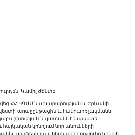
ուրդեն, Կամիլ Ժենտե
ցվեց ՀՀ ԿԳՄՍ նախարարության և Երևանի
վեստի առաջընթացին և հանրահռչակմանն
նակաբաշխության նպատակն է նպաստել
հայկական կինոյում նոր անունների
նել պրոֆեսիոնալ հետաքրքրությունը կինոյի