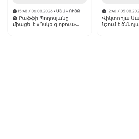
15:48 / 06.08.2026
• ՄՇԱԿՈՒՅԹ
12:46 / 05.08.20
Րաֆֆի Պողոսյանը
Վիկտորյա Ս
միացել է «Ոսկե գլոբուս»
նշում է ծննդյ
հիմնադրամի տնօրենների
խորհրդին