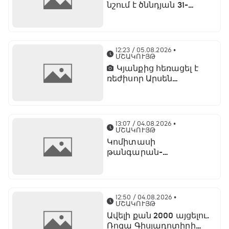
նշում է ծննդյան 31-
ամյակը
12:23 / 05.08.2026
•
ՄՇԱԿՈՒՅԹ
Կյանքից հեռացել է
ռեժիսոր Արսեն
Ասլանյանը
13:07 / 04.08.2026
•
ՄՇԱԿՈՒՅԹ
Կոմիտասի
թանգարան-
ինստիտուտում կբացվի
«Գրիգոր Խանջյան - 100.
Նկարիչը և գիրքը»
ցուցահանդեսը
12:50 / 04.08.2026
•
ՄՇԱԿՈՒՅԹ
Ավելի քան 2000 այցելու.
Ռոզա Գիսլադոտիրի