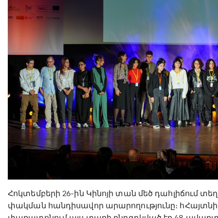
Հոկտեմբերի 26-ին Կինոյի տան մեծ դահլիճում տե
փակման հանդիսավոր արարողությունը։ հՀայտնի
փառատոնում այս տարի ընդգրկված էր 48 ավարտ