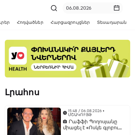
ւրեր
Հոդվածներ
Հարցազրույցներ
Տեսադարան
Լրահոս
15:48 / 06.08.2026
•
ՄՇԱԿՈՒՅԹ
Րաֆֆի Պողոսյանը
միացել է «Ոսկե գլոբուս»
հիմնադրամի