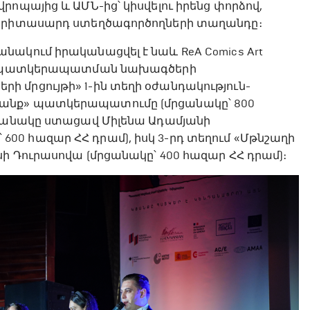
ոպայից և ԱՄՆ-ից՝ կիսվելու իրենց փորձով,
 երիտասարդ ստեղծագործողների տաղանդը։
ակում իրականացվել է նաև ReA Comics Art
յին պատկերապատման նախագծերի
 մրցույթի» 1-ին տեղի օժանդակություն-
րանք» պատկերապատումը (մրցանակը՝ 800
րցանակը ստացավ Միլենա Ադամյանի
0 հազար ՀՀ դրամ), իսկ 3-րդ տեղում «Մթնշաղի
ի Դուրասովա (մրցանակը՝ 400 հազար ՀՀ դրամ)։