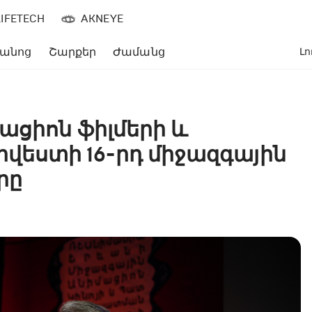
LIFETECH
AKNEYE
անոց
Շարքեր
Ժամանց
Լո
ացիոն ֆիլմերի և
ստի 16-րդ միջազգային
րը