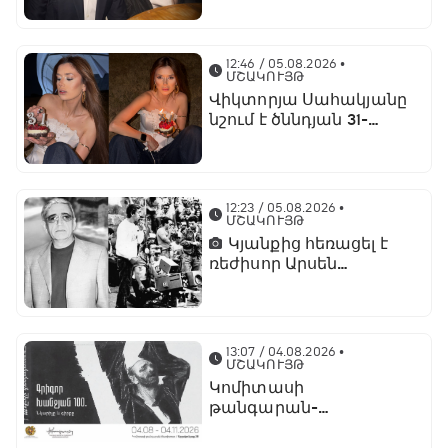
տնօրենների խորհրդին
12:46 / 05.08.2026
•
ՄՇԱԿՈՒՅԹ
Վիկտորյա Սահակյանը
նշում է ծննդյան 31-
ամյակը
12:23 / 05.08.2026
•
ՄՇԱԿՈՒՅԹ
Կյանքից հեռացել է
ռեժիսոր Արսեն
Ասլանյանը
13:07 / 04.08.2026
•
ՄՇԱԿՈՒՅԹ
Կոմիտասի
թանգարան-
ինստիտուտում կբացվի
«Գրիգոր Խանջյան - 100.