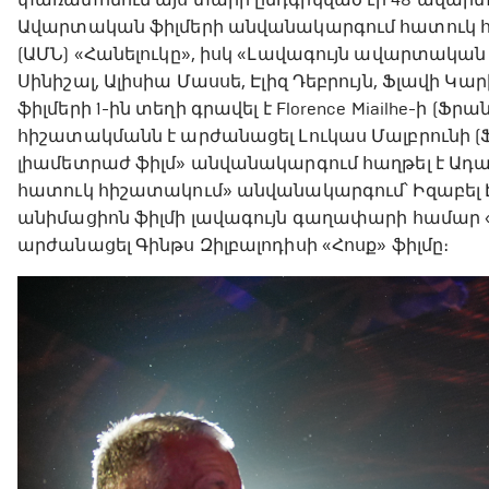
Ավարտական ֆիլմերի անվանակարգում հատուկ հ
(ԱՄՆ) «Հանելուկը», իսկ «Լավագույն ավարտական ֆ
Սինիշալ, Ալիսիա Մասսե, Էլիզ Դեբրույն, Ֆլավի Կ
ֆիլմերի 1-ին տեղի գրավել է Florence Miailhe-ի (Ֆ
հիշատակմանն է արժանացել Լուկաս Մալբրունի (
լիամետրաժ ֆիլմ» անվանակարգում հաղթել է Ադամ Է
հատուկ հիշատակում» անվանակարգում՝ Իզաբել Է
անիմացիոն ֆիլմի լավագույն գաղափարի համար 
արժանացել Գինթս Զիլբալոդիսի «Հոսք» ֆիլմը։