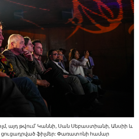
լմ, այդ թվում՝ Կաննի, Սան Սեբաստիանի, Անսիի և
 ցուցադրված ֆիլմեր: Փառատոնի համար