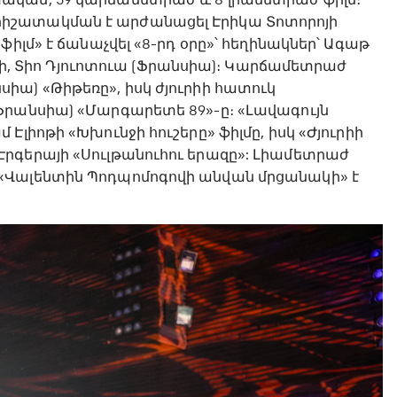
իշատակման է արժանացել Էրիկա Տոտորոյի
իլմ» է ճանաչվել «8-րդ օրը»՝ հեղինակներ՝ Ագաթ
արի, Տիո Դյուոտուա (Ֆրանսիա)։ Կարճամետրաժ
րանսիա) «Թիթեռը», իսկ ժյուրիի հատուկ
Ֆրանսիա) «Մարգարետե 89»-ը։ «Լավագույն
լիոթի «Խխունջի հուշերը» ֆիլմը, իսկ «Ժյուրիի
րգերայի «Սուլթանուհու երազը»: Լիամետրաժ
«Վալենտին Պոդպոմոգովի անվան մրցանակի» է