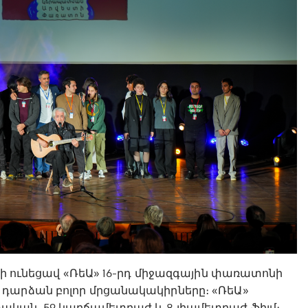
ղի ունեցավ «ՌեԱ» 16-րդ միջազգային փառատոնի
 դարձան բոլոր մրցանակակիրները։ «ՌեԱ»
ական, 59 կարճամետրաժ և 8 լիամետրաժ ֆիլմ։