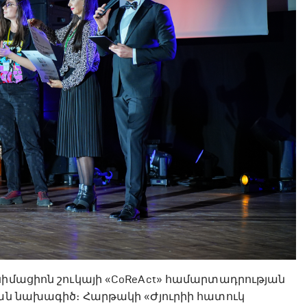
նիմացիոն շուկայի «CoReAct» համարտադրության
յան նախագիծ։ Հարթակի «Ժյուրիի հատուկ