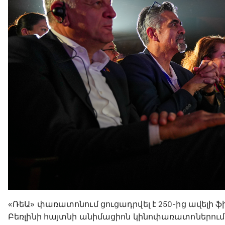
«ՌեԱ» փառատոնում ցուցադրվել է 250-ից ավելի ֆի
Բեռլինի հայտնի անիմացիոն կինոփառատոներում