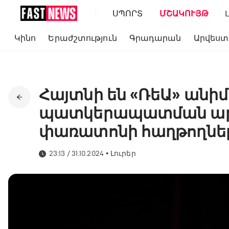
ՍՊՈՐՏ
ՄՇԱԿՈՒՅԹ
Կինո
Երաժշտություն
Գրադարան
Արվեստ
Հայտնի են «ՌեԱ» անիմ
պատկերապատման արվե
փառատոնի հաղթողնե
23:13 / 31.10.2024
•
Լուրեր