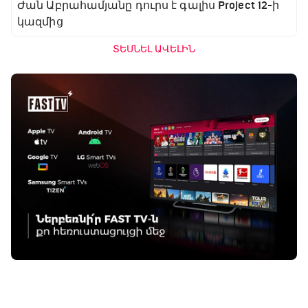
Ժան Աբրահամյանը դուրս է գալիս Project 12-ի
կազմից
ՏԵՍՆԵԼ ԱՎԵԼԻՆ