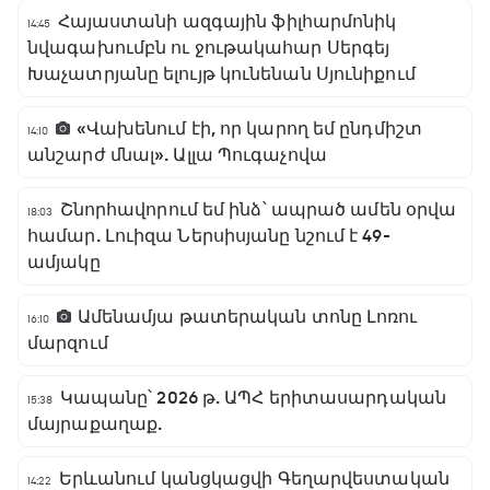
Հայաստանի ազգային ֆիլհարմոնիկ
14:45
նվագախումբն ու ջութակահար Սերգեյ
Խաչատրյանը ելույթ կունենան Սյունիքում
«Վախենում էի, որ կարող եմ ընդմիշտ
14:10
անշարժ մնալ». Ալլա Պուգաչովա
Շնորհավորում եմ ինձ՝ ապրած ամեն օրվա
18:03
համար. Լուիզա Ներսիսյանը նշում է 49-
ամյակը
Ամենամյա թատերական տոնը Լոռու
16:10
մարզում
Կապանը՝ 2026 թ. ԱՊՀ երիտասարդական
15:38
մայրաքաղաք.
Երևանում կանցկացվի Գեղարվեստական
14:22