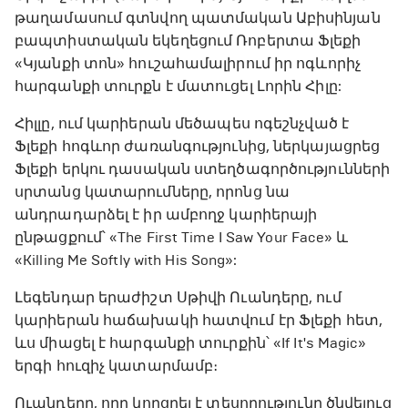
թաղամասում գտնվող պատմական Աբիսինյան
բապտիստական ​​եկեղեցում Ռոբերտա Ֆլեքի
«Կյանքի տոն» հուշահամալիրում իր ոգևորիչ
հարգանքի տուրքն է մատուցել Լորին Հիլը:
Հիլլը, ում կարիերան մեծապես ոգեշնչված է
Ֆլեքի հոգևոր ժառանգությունից, ներկայացրեց
Ֆլեքի երկու դասական ստեղծագործությունների
սրտանց կատարումները, որոնց նա
անդրադարձել է իր ամբողջ կարիերայի
ընթացքում՝ «The First Time I Saw Your Face» և
«Killing Me Softly with His Song»:
Լեգենդար երաժիշտ Սթիվի Ուանդերը, ում
կարիերան հաճախակի հատվում էր Ֆլեքի հետ,
ևս միացել է հարգանքի տուրքին՝ «If It's Magic»
երգի հուզիչ կատարմամբ։
Ուանդերը, որը կորցրել է տեսողությունը ծնվելուց