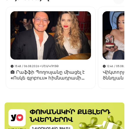
15:48 / 06.08.2026
• ՄՇԱԿՈՒՅԹ
12:46 / 05.08.20
Րաֆֆի Պողոսյանը միացել է
Վիկտորյա 
«Ոսկե գլոբուս» հիմնադրամի
ծննդյան 3
տնօրենների խորհրդին