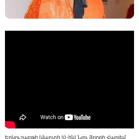
Երկուշաբթի (մարտի 10-ին) Նյու Յորքի Հարլեմ