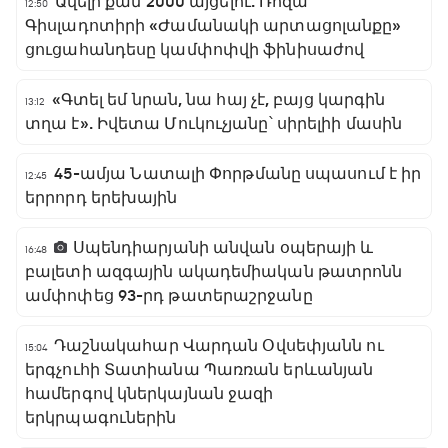
Ավելի քան 2000 այցելու. Ռոզա
12:50
Գիսլադոտիրի «Ժամանակի արտացոլանքը»
ցուցահանդեսը կամփոփվի ֆինիսաժով
«Գտել եմ նրան, նա հայ չէ, բայց կարգին
13:12
տղա է». Իվետա Մուկուչյանը՝ սիրելիի մասին
45-ամյա Նատալի Փորթմանը սպասում է իր
12:45
երրորդ երեխային
Սպենդիարյանի անվան օպերայի և
16:48
բալետի ազգային ակադեմիական թատրոնն
ամփոփեց 93-րդ թատերաշրջանը
Դաշնակահար Վարդան Օվսեփյանն ու
15:04
երգչուհի Տատիանա Պառռան երևանյան
համերգով կներկայնան ջազի
երկրպագուներին