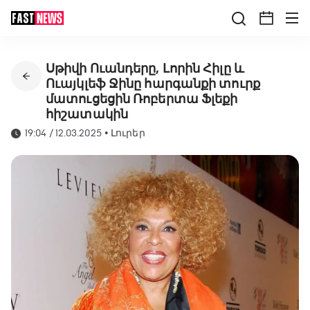
Սթիվի Ուանդերը, Լորին Հիլը և
Ուայկլեֆ Ջինը հարգանքի տուրք
մատուցեցին Ռոբերտա Ֆլեքի
հիշատակին
19:04 / 12.03.2025
•
Լուրեր