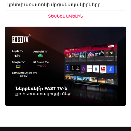
կինոփառատոնի մրցանակակիրները
ՏԵՍՆԵԼ ԱՎԵԼԻՆ