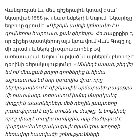
Վանգոգյան ևս մեկ գիշերային կտավ է սա՝
նկարված 1888 թ. սեպտեմբերին Առլում: Նկարիչը
եղբորը գրում է.
«Գիշերն ավելի կենդանի է և
գույներով հարուստ, քան ցերեկը»
: Հետաքրքիր է,
որ գիշեր պատկերող այս կտավում Վան Գոգը ոչ
մի գրամ սև ներկ չի օգտագործել: Եվ
առհասարակ Առլում արված նկարներին բնորոշ է
դեղինի գերակայությունը:
«Անկեղծ ասած, շեղվել
եմ իմ մնացած բոլոր գործերից և հիմա
աշխատում եմ նոր կտավիս վրա, որը
ներկայացնում է գիշերային սրճարանի բացօթյա
մի հատվածը. տեռասում խմող մարդկանց
փոքրիկ պատկերներ, մեծ դեղին լապտերը
լուսավորում է այն, տունն ու մայթը, և նույնիսկ
որոշ փայլ է տալիս կամրջին, որը ծածկվում է
վարդա-մանուշակագույն երանգով: Փողոցի
հեռավոր հատվածի շինությունների