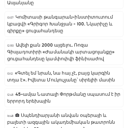
Ասլանյանը
Կոմիտասի թանգարան-ինստիտուտում
13:07
կբացվի «Գրիգոր Խանջյան - 100. Նկարիչը և
գիրքը» ցուցահանդեսը
Ավելի քան 2000 այցելու. Ռոզա
12:50
Գիսլադոտիրի «Ժամանակի արտացոլանքը»
ցուցահանդեսը կամփոփվի ֆինիսաժով
«Գտել եմ նրան, նա հայ չէ, բայց կարգին
13:12
տղա է». Իվետա Մուկուչյանը՝ սիրելիի մասին
45-ամյա Նատալի Փորթմանը սպասում է իր
12:45
երրորդ երեխային
Սպենդիարյանի անվան օպերայի և
16:48
բալետի ազգային ակադեմիական թատրոնն