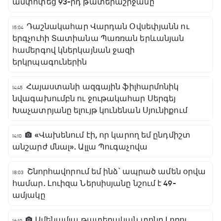
ամփոփեց 93-րդ թատերաշրջանը
Դաշնակահար Վարդան Օվսեփյանն ու
15:04
երգչուհի Տատիանա Պառռան երևանյան
համերգով կներկայնան ջազի
երկրպագուներին
Հայաստանի ազգային ֆիլհարմոնիկ
14:45
նվագախումբն ու ջութակահար Սերգեյ
Խաչատրյանը ելույթ կունենան Սյունիքում
«Վախենում էի, որ կարող եմ ընդմիշտ
14:10
անշարժ մնալ». Ալլա Պուգաչովա
Շնորհավորում եմ ինձ՝ ապրած ամեն օրվա
18:03
համար. Լուիզա Ներսիսյանը նշում է 49-
ամյակը
Ամենամյա թատերական տոնը Լոռու
16:10