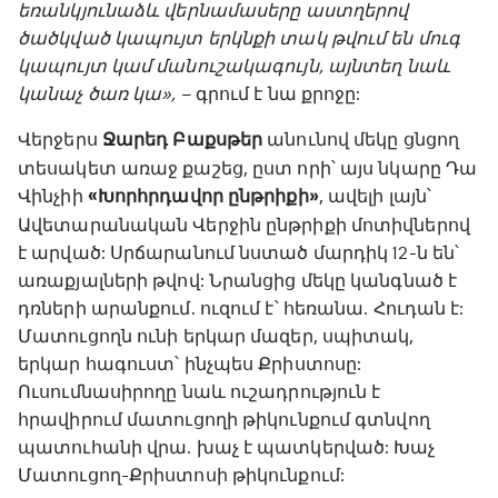
եռանկյունաձև վերնամասերը աստղերով
ծածկված կապույտ երկնքի տակ թվում են մուգ
կապույտ կամ մանուշակագույն, այնտեղ նաև
կանաչ ծառ կա»,
– գրում է նա քրոջը:
Վերջերս
Ջարեդ Բաքսթեր
անունով մեկը ցնցող
տեսակետ առաջ քաշեց, ըստ որի՝ այս նկարը Դա
Վինչիի
«Խորհրդավոր ընթրիքի»
, ավելի լայն՝
Ավետարանական Վերջին ընթրիքի մոտիվներով
է արված: Սրճարանում նստած մարդիկ 12-ն են՝
առաքյալների թվով: Նրանցից մեկը կանգնած է
դռների արանքում. ուզում է՝ հեռանա. Հուդան է:
Մատուցողն ունի երկար մազեր, սպիտակ,
երկար հագուստ՝ ինչպես Քրիստոսը:
Ուսումնասիրողը նաև ուշադրություն է
հրավիրում մատուցողի թիկունքում գտնվող
պատուհանի վրա. խաչ է պատկերված: Խաչ
Մատուցող-Քրիստոսի թիկունքում: