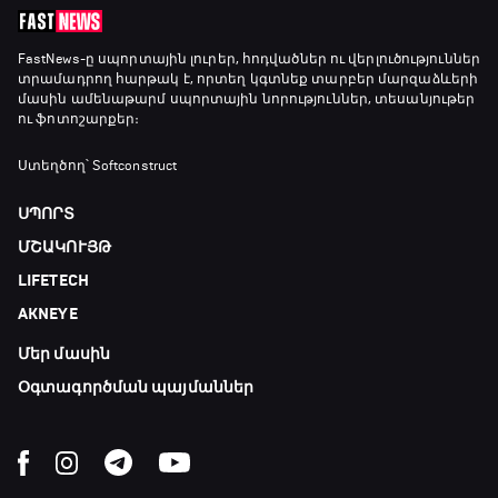
FastNews
-ը սպորտային լուրեր, հոդվածներ ու վերլուծություններ
տրամադրող հարթակ է, որտեղ կգտնեք տարբեր մարզաձևերի
մասին ամենաթարմ սպորտային նորություններ, տեսանյութեր
ու ֆոտոշարքեր։
Ստեղծող՝ Softconstruct
ՍՊՈՐՏ
ՄՇԱԿՈՒՅԹ
LIFETECH
AKNEYE
Մեր մասին
Օգտագործման պայմաններ