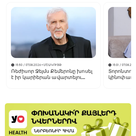
15:50 / 07.08.2026
• ՄՇԱԿՈՒՅԹ
15:01 / 07.08.202
Ռեժիսոր Ջեյմս Քեմերոնը խոսել
Տորոնտոյ
է իր կարիերան ավարտելու
կինոփառա
մասին
կցուցադր
Փելեշյանի 