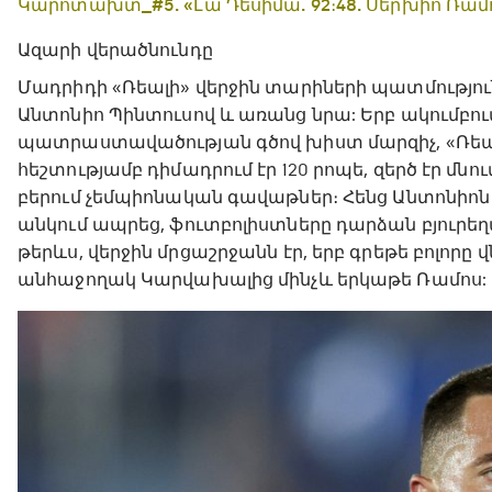
Կարոտախտ_#5. «Լա Դեսիմա. 92։48. Սերխիո Ռամ
Ազարի վերածնունդը
Մադրիդի «Ռեալի» վերջին տարիների պատմություն
Անտոնիո Պինտուսով և առանց նրա: Երբ ակումբո
պատրաստավածության գծով խիստ մարզիչ, «Ռեալը
հեշտությամբ դիմադրում էր 120 րոպե, զերծ էր մ
բերում չեմպիոնական գավաթներ։ Հենց Անտոնիոն
անկում ապրեց, ֆուտբոլիստները դարձան բյուրե
թերևս, վերջին մրցաշրջանն էր, երբ գրեթե բոլոր
անհաջողակ Կարվախալից մինչև երկաթե Ռամոս: