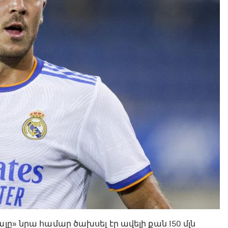
լը» նրա համար ծախսել էր ավելի քան 150 մլն