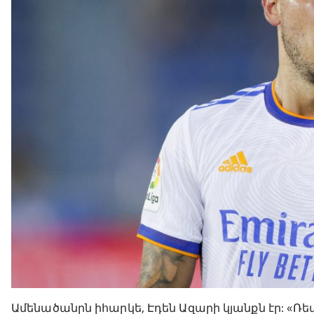
Ամենածանրն իհարկե, Էդեն Ազարի կյանքն էր: «Ռեա