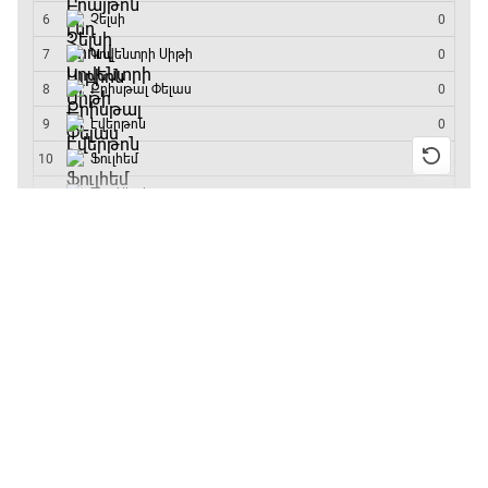
մրցաշարի հաղթող
ԱԱ-2026, Փլեյ-օֆֆ, կիսաեզրափակիչ.
Ֆրանսիա - Իսպանիա
15:45 - 17:40
13:55 / 11.01.2026
• Թենիս
Բուբլիկը հաղթեց
Փ/Ֆ Ակումբների աշխարհ
Հոնկոնգի մրցաշարում
17:40 - 18:35
և կարիերայում
առաջին անգամ կլինի
10-րդը
Լա լիգայի ստադիոնները
12:39 / 11.01.2026
• Ֆուտբոլ
18:35 - 18:45
Անգլիայի գավաթ.
«Չելսին» Ռոսենյորի
գլխավորությամբ
GOAT. Ֆորմուլա 1-ի ավտոարշավորդներ
առաջին խաղում
18:45 - 19:10
հաղթել է
11:38 / 11.01.2026
• Ֆուտբոլ
Ֆորմուլա 1. Հունգարիայի Գրան Պրի.
Ինչ դիտել այսօր
Մրցարշավ