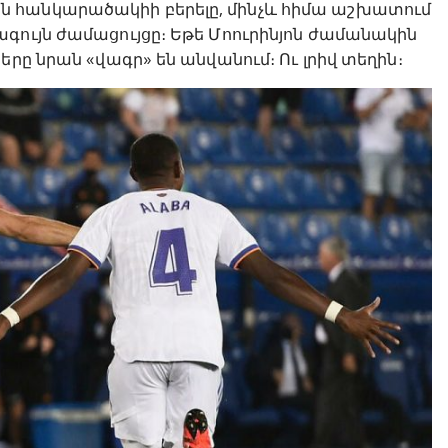
 հանկարածակիի բերելը, մինչև հիմա աշխատում
գույն ժամացույցը։ Եթե Մոուրինյոն ժամանակին
րը նրան «վագր» են անվանում։ Ու լրիվ տեղին։