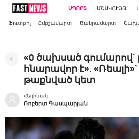
ՍՊՈՐՏ
ՄՇԱԿՈՒՅԹ
Ֆուտբոլ
Ըմբշամարտ
Ծանրամարտ
Շախ
«0 ծախսած գումարով` 
հնարավոր է». «Ռեալի»`
թաքնված կետ
Հեղինակ
Ռոբերտ Գասպարյան