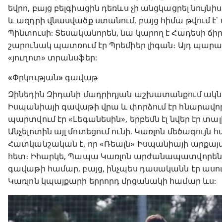
եվրո, բայց բելգիացին դեռևս չի անցկացրել նույն
և ազդրի վնասվածք ստանում, բայց հիմա թվում է՝ 
Պինտուսի: Տեսականորեն, նա կարող է Հադեսի ճիր
շարունակ պատռում էր Պրեմիեր լիգան։ Այդ պարա
«յուղոտ» տրանսֆեր:
«Փրկության» գավաթ
Զինեդին Զիդանի մադրիդյան աշխատանքում ակնհ
Իսպանիայի գավաթի վրա և փորձում էր հնարավոր
պարտվում էր «Լեգանեսին», երբեմն էլ նվեր էր տալ
Անչելոտին այլ մոտեցում ունի. Կառլոն մեծագույն
Հատկանշական է, որ «Ռեալն» Իսպանիայի արքայակ
հետ։ Իհարկե, Պապա Կառլոն արժանապատվորեն կ
գավաթի համար, բայց, ինչպես դասականն էր ասում,
Կառլոն կպայքարի երրորդ մրցանակի համար ևս: