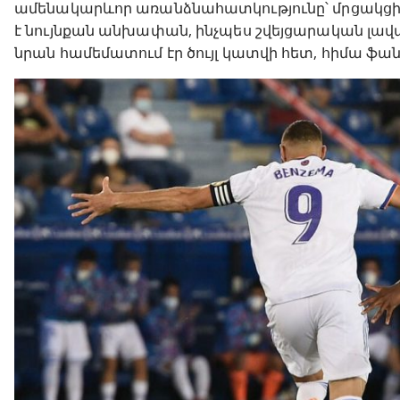
ամենակարևոր առանձնահատկությունը՝ մրցակցին
է նույնքան անխափան, ինչպես շվեյցարական լավա
նրան համեմատում էր ծույլ կատվի հետ, հիմա ֆանե