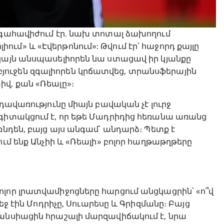
 գահավիժում էր. նախ տոտալ ձախողում
մ» և «Էվերթոնում»: Թվում էր՝ հաջորդ քայլը
ակայն անսպասելիորեն նա ստացավ իր կյանքը
ի» բյուջեն զգալիորեն կրճատվեց, տրանսֆերային
վ, քան «Ռեալը»։
դավառությունը միայն բավական չէ լուրջ
 գիտակցում է, որ եթե Մադրիդից հեռանա առանց
ռնդեն, բայց այս անգամ՝ անդարձ։ Պետք է
ում ենք Անչիի և «Ռեալի» բոլոր հաղթաթղթերը
լոր լրատվամիջոցները հարցում անցկացրին՝ «ո՞վ
եջ էին Մոդրիչը, Սուարեսը և Գրիզմանը։ Բայց
րանսիացին հրաշալի մարզավիճակում է, նրա