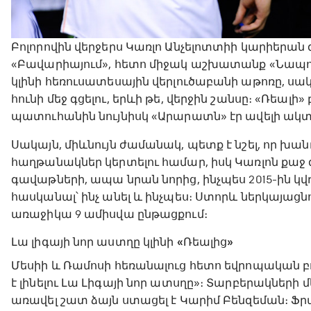
Բոլորովին վերջերս Կառլո Անչելոտտիի կարիերան
«Բավարիայում», հետո միջակ աշխատանք «Նապոլիու
կլինի հեռուսատեսային վերլուծաբանի աթոռը, ս
հունի մեջ գցելու, երևի թե, վերջին շանսը։ «Ռեալ
պատուհանին նույնիսկ «Արարատն» էր ավելի ակտի
Սակայն, միևնույն ժամանակ, պետք է նշել, որ խան
հաղթանակներ կերտելու համար, իսկ Կառլոն քաջ
գավաթների, ապա նրան նորից, ինչպես 2015-ին կվ
հասկանալ՝ ինչ անել և ինչպես։ Ստորև ներկայացն
առաջիկա 9 ամիսվա ընթացքում։
Լա լիգայի նոր աստղը կլինի «Ռեալից»
Մեսիի և Ռամոսի հեռանալուց հետո եվրոպական բո
է լինելու Լա Լիգայի նոր ատսղը»։ Տարբերակների մ
առավել շատ ձայն ստացել է Կարիմ Բենզեման։ Ֆ