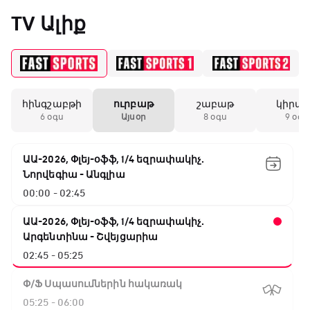
«Միլանի» երկրորդ
TV Ալիք
անընդմեջ ոչ-ոքին
19:59 / 11.01.2026
• Ֆուտբոլ
հինգշաբթի
ուրբաթ
շաբաթ
կիրա
Անգլիայի գավաթ.
6 օգս
Այսօր
8 օգս
9 օգս
Մարտինելիի հեթ-
տրիկն ու «Արսենալի»
խոշոր հաշվով
ԱԱ-2026, Փլեյ-օֆֆ, 1/4 եզրափակիչ.
հաղթանակը
Նորվեգիա - Անգլիա
00:00 - 02:45
18:27 / 11.01.2026
• Թենիս
Սվիտոլինան
ԱԱ-2026, Փլեյ-օֆֆ, 1/4 եզրափակիչ.
կարիերայի 19-րդ
Արգենտինա - Շվեյցարիա
տիտղոսն է նվաճել
02:45 - 05:25
Փ/Ֆ Սպասումներին հակառակ
17:08 / 11.01.2026
• Ֆուտբոլ
05:25 - 06:00