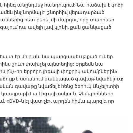
իսկ հինգ անընդմեջ հանդիպում: Նա հաճախ է կոճի
ամեն ինչ նորմալ է` շնորհիվ վերադարձած
աններից հետ բերել մի մարդու, որը տարիներ
գայում դա ավելի լավ կլինի, քան ցանկացած
այտ էր մի բան. նա պարզապես թքած ուներ
ինս շուտ փախչել այնտեղից: Երբեմն նա
իս ինչ-որ երրորդ լիգայի փոքրիկ ակումբներին։
 հաճույք է ստանում ցանկացած գավաթ նվաճելուց:
ան գավաթը նվաճել է հենց ծերուկ Անչելոտիի
պայքարի Լա Լիգայի ոսկու և Չեմպիոնների
 «DVD-ն էլ վատ չէ». արդեն հիմա պարզ է, որ