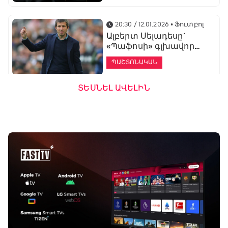
20:30 / 12.01.2026
• Ֆուտբոլ
Ալբերտ Սելադեսը`
«Պաֆոսի» գլխավոր
մարզիչ
ՊԱՇՏՈՆԱԿԱՆ
ՏԵՍՆԵԼ ԱՎԵԼԻՆ
19:53 / 12.01.2026
• Ֆուտբոլ
«Ալաշկերտը»
մարզական հավաք
կանցկացնի
Անթալիայում
13:51 / 12.01.2026
• Ֆուտբոլ
Բալոտելին
կարեիրան կշարունակի
ԱՄԷ-ի երկրորդ լիգայում
ՊԱՇՏՈՆԱԿԱՆ