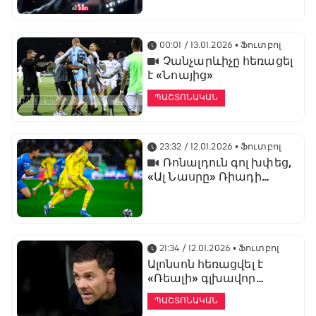
առաջնության
ցուցադրման գլխավոր
հովանավորն է
00:01 / 13.01.2026
• Ֆուտբոլ
Չանչարևիչը հեռացել
է «Նոայից»
ՊԱՇՏՈՆԱԿԱՆ
23:32 / 12.01.2026
• Ֆուտբոլ
Ռոնալդուն գոլ խփեց,
«Ալ Նասրը» Ռիադի
դերբիում պարտվեց «Ալ
Հիլյալին»
21:34 / 12.01.2026
• Ֆուտբոլ
Ալոնսոն հեռացվել է
«Ռեալի» գլխավոր
մարզչի պաշտոնից
ՊԱՇՏՈՆԱԿԱՆ