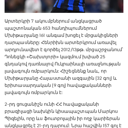
Արտերկրի 7 ակումբներում անցկացրած
պաշտոնական 653 հանդիպումներում
Մխիթարյանը 161 անգամ խոցել է մրցակիցների
դարպասները: Հենրիխն արտերկրում առավել
արդյունավետ է գործել 2012/13թթ. մրցաշրջանում՝
Դոնեցկի «Շախտյորի» կազմում խփած 25
գնդակով դառնալով Ուկրաինայի առաջնության
լավագույն ռմբարկուն: Հիշեցնենք նաև, որ
Մխիթարյանը Հայաստանի ազգային (32 գոլ) և
երիտասարդական (9 գոլ) հավաքականների
լավագույն ռմբարկուն է:
2-րդ ցուցանիշն ունի ՀՀ հավաքականի
բրազիլացի նախկին կիսապաշտպան Մարկոս
Պիզելին, որը ևս ֆուտբոլային իր ողջ կարիերան
անցկացրել է 21-րդ դարում: Նրա հաշվին 157 գոլ է