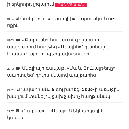
ի երկրորդ լիգայում
ՊԱՇՏՈՆԱԿԱՆ
«Ինտերի» ու «Նապոլիի» մարտական ոչ-
01:54
ոքին
«Բարսան» համառ ու գոլառատ
01:03
պայքարում հաղթեց «Ռեալին»` դառնալով
Իսպանիայի Սուպերգավաթակիր
Անգլիայի գավաթ. «Ման. Յունայթեդը»
23:13
պարտվեց` դուրս մնալով պայքարից
«Բավարիան» 8 գոլ խփեց` 2026-ի առաջին
22:27
խաղում տանելով ջախջախիչ հաղթանակ
«Բարսա» - «Ռեալ». Մեկնարկային
21:57
կազմերը