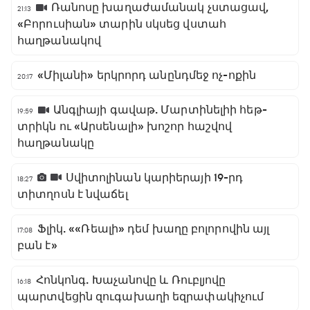
Ռանոսը խաղաժամանակ չստացավ,
21:13
«Բորուսիան» տարին սկսեց վստահ
հաղթանակով
«Միլանի» երկրորդ անընդմեջ ոչ-ոքին
20:17
Անգլիայի գավաթ. Մարտինելիի հեթ-
19:59
տրիկն ու «Արսենալի» խոշոր հաշվով
հաղթանակը
Սվիտոլինան կարիերայի 19-րդ
18:27
տիտղոսն է նվաճել
Ֆլիկ. ««Ռեալի» դեմ խաղը բոլորովին այլ
17:08
բան է»
Հոնկոնգ. Խաչանովը և Ռուբլյովը
16:18
պարտվեցին զուգախաղի եզրափակիչում