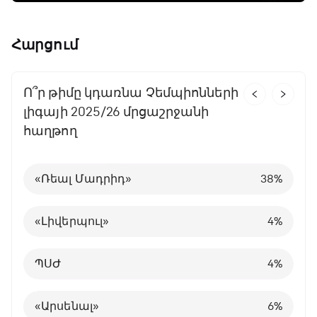
Հարցում
Ո՞ր թիմը կդառնա Չեմպիոնների
Ո՞ր առաջնությունն եք
Հայկական քանի՞ թիմ
Ո՞ր հավաքականը կհաղթի
Ո՞ր թիմը կնվաճի Չեմպիոնների
Ո՞ր հավաքականը կհաղթի
Որտե՞ղ կշարունակի կարիերան
Քանի՞ հաղթանակ կտոնի
Ո՞ր թիմը կնվաճի Չեմպիոնների
Որտե՞ղ կշարունակի կարիերան
լիգայի 2025/26 մրցաշրջանի
ամենաշատը սիրում
եվրագավաթային հիմնական
Ազգերի լիգան
լիգայի գավաթը
աշխարհի առաջնությունում
Կրիշտիանու Ռոնալդուն
Հայաստանի հավաքականը
լիգայի գավաթն ընթացիկ
Կիլիան Մբապեն
հաղթող
մրցաշարի ուղեգիր կնվաճի
հունիսյան խաղերում
մրցաշրջանում
Անգլիայի Պրեմիեր լիգա
Իսպանիա
«Մանչեսթեր Սիթի»
Արգենտինա
Կմնա «Մանչեսթեր Յունայթեդում»
Մադրիդի «Ռեալում»
40
29
72
56
18
10
%
%
%
%
%
%
«Ռեալ Մադրիդ»
1
0
«Մանչեսթեր Սիթի»
38
45
22
19
%
%
%
%
Իսպանիայի Լա լիգա
Իտալիա
«Բավարիա»
Բրազիլիա
ՊՍԺ-ում
ՊՍԺ-ում
38
14
31
8
6
5
%
%
%
%
%
%
«Լիվերպուլ»
2
1
«Ռեալ Մադրիդ»
55
14
31
4
%
%
%
%
Իտալիայի Ա Սերիա
Նիդերլանդներ
ՊՍԺ
Ֆրանսիա
«Բավարիայում»
Այլ ակումբում
18
18
13
7
4
9
%
%
%
%
%
%
ՊՍԺ
3
2
«Լիվերպուլ»
28
19
4
6
%
%
%
%
Գերմանիայի Բունդեսլիգա
Խորվաթիա
«Լիվերպուլ»
Անգլիա
«Չելսիում»
«Արսենալում»
13
3
3
4
7
5
%
%
%
%
%
%
«Արսենալ»
4
3
«Վիլյառեալ»
12
6
6
4
%
%
%
%