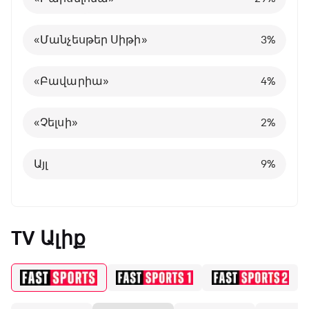
Հայաստանի Պրեմիեր լիգա
«Նապոլի»
Իսպանիա
10
5
4
%
%
%
«Մանչեսթեր Սիթի»
3
%
Այլ
Պորտուգալիա
24
8
%
%
«Բավարիա»
4
%
Բելգիա
1
%
«Չելսի»
2
%
Այլ
8
%
Այլ
9
%
TV Ալիք