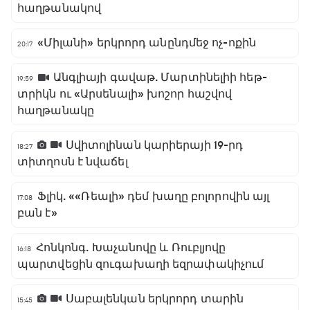
հաղթանակով
«Միլանի» երկրորդ անընդմեջ ոչ-ոքին
20:17
Անգլիայի գավաթ. Մարտինելիի հեթ-
19:59
տրիկն ու «Արսենալի» խոշոր հաշվով
հաղթանակը
Սվիտոլինան կարիերայի 19-րդ
18:27
տիտղոսն է նվաճել
Ֆլիկ. ««Ռեալի» դեմ խաղը բոլորովին այլ
17:08
բան է»
Հոնկոնգ. Խաչանովը և Ռուբլյովը
16:18
պարտվեցին զուգախաղի եզրափակիչում
Սաբալենկան երկրորդ տարին
15:45