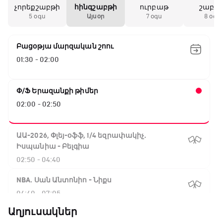
չորեքշաբթի
հինգշաբթի
ուրբաթ
շաբա
5 օգս
Այսօր
7 օգս
8 օգս
Բացօթյա մարզական շոու
01:30 - 02:00
Փ/Ֆ Երազանքի թիմեր
02:00 - 02:50
ԱԱ-2026, Փլեյ-օֆֆ, 1/4 եզրափակիչ.
Իսպանիա - Բելգիա
02:50 - 04:40
NBA. Սան Անտոնիո - Նիքս
04:40 - 07:05
Աղյուսակներ