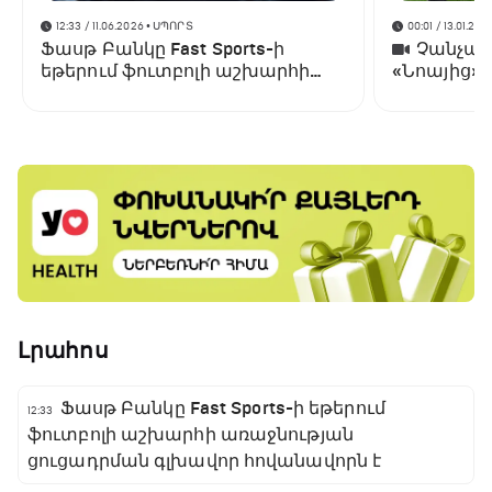
12:33 / 11.06.2026
• ՍՊՈՐՏ
00:01 / 13.01.202
Ֆասթ Բանկը Fast Sports-ի
Չանչարև
եթերում ֆուտբոլի աշխարհի
«Նոայից»
առաջնության ցուցադրման
գլխավոր հովանավորն է
Լրահոս
Ֆասթ Բանկը Fast Sports-ի եթերում
12:33
ֆուտբոլի աշխարհի առաջնության
ցուցադրման գլխավոր հովանավորն է