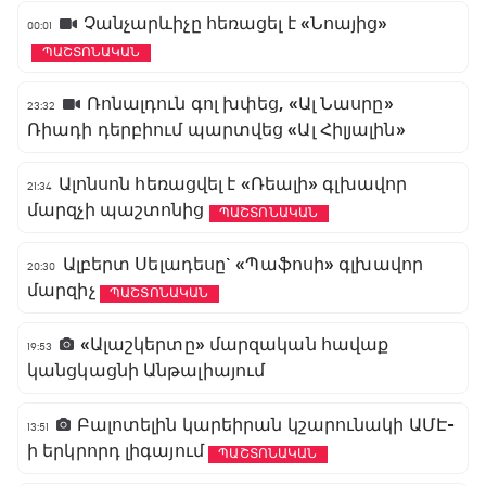
Չանչարևիչը հեռացել է «Նոայից»
00:01
ՊԱՇՏՈՆԱԿԱՆ
Ռոնալդուն գոլ խփեց, «Ալ Նասրը»
23:32
Ռիադի դերբիում պարտվեց «Ալ Հիլյալին»
Ալոնսոն հեռացվել է «Ռեալի» գլխավոր
21:34
մարզչի պաշտոնից
ՊԱՇՏՈՆԱԿԱՆ
Ալբերտ Սելադեսը` «Պաֆոսի» գլխավոր
20:30
մարզիչ
ՊԱՇՏՈՆԱԿԱՆ
«Ալաշկերտը» մարզական հավաք
19:53
կանցկացնի Անթալիայում
Բալոտելին կարեիրան կշարունակի ԱՄԷ-
13:51
ի երկրորդ լիգայում
ՊԱՇՏՈՆԱԿԱՆ