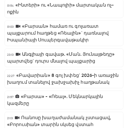
«Ինտերի» ու «Նապոլիի» մարտական ոչ-
01:54
ոքին
«Բարսան» համառ ու գոլառատ
01:03
պայքարում հաղթեց «Ռեալին»` դառնալով
Իսպանիայի Սուպերգավաթակիր
Անգլիայի գավաթ. «Ման. Յունայթեդը»
23:13
պարտվեց` դուրս մնալով պայքարից
«Բավարիան» 8 գոլ խփեց` 2026-ի առաջին
22:27
խաղում տանելով ջախջախիչ հաղթանակ
«Բարսա» - «Ռեալ». Մեկնարկային
21:57
կազմերը
Ռանոսը խաղաժամանակ չստացավ,
21:13
«Բորուսիան» տարին սկսեց վստահ