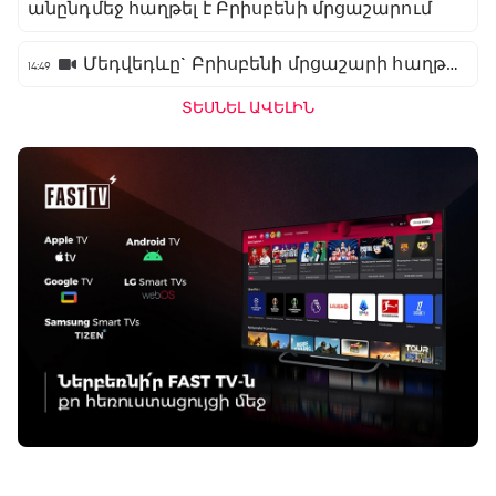
անընդմեջ հաղթել է Բրիսբենի մրցաշարում
Մեդվեդևը` Բրիսբենի մրցաշարի հաղթող
14:49
ՏԵՍՆԵԼ ԱՎԵԼԻՆ