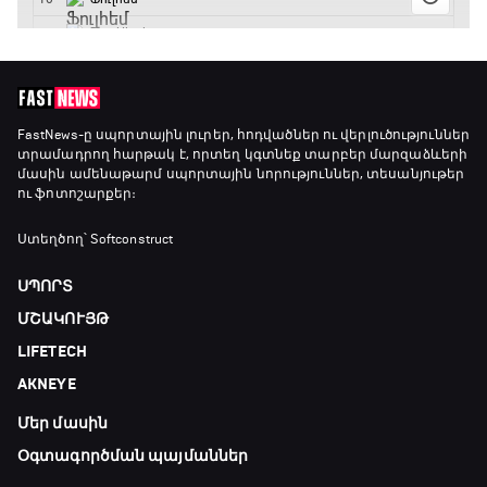
ԱԱ-2026, Փլեյ-օֆֆ, կիսաեզրափակիչ.
Ֆրանսիա - Իսպանիա
13:45 - 15:45
GOAT. Կանանց հեծանվավազք
15:45 - 16:10
FastNews
-ը սպորտային լուրեր, հոդվածներ ու վերլուծություններ
տրամադրող հարթակ է, որտեղ կգտնեք տարբեր մարզաձևերի
մասին ամենաթարմ սպորտային նորություններ, տեսանյութեր
ու ֆոտոշարքեր։
ԱԱ-2026, Փլեյ-օֆֆ, կիսաեզրափակիչ.
Անգլիա - Արգենտինա
Ստեղծող՝ Softconstruct
16:10 - 18:10
ՍՊՈՐՏ
Առագաստանավային սպորտ
ՄՇԱԿՈՒՅԹ
18:10 - 18:40
LIFETECH
AKNEYE
Լա լիգայի ստադիոնները
Մեր մասին
18:40 - 18:50
Օգտագործման պայմաններ