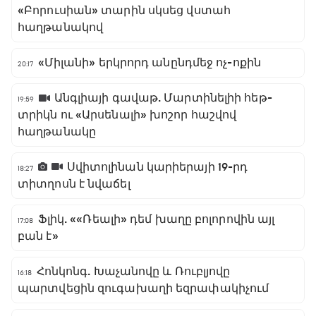
«Բորուսիան» տարին սկսեց վստահ
հաղթանակով
«Միլանի» երկրորդ անընդմեջ ոչ-ոքին
20:17
Անգլիայի գավաթ. Մարտինելիի հեթ-
19:59
տրիկն ու «Արսենալի» խոշոր հաշվով
հաղթանակը
Սվիտոլինան կարիերայի 19-րդ
18:27
տիտղոսն է նվաճել
Ֆլիկ. ««Ռեալի» դեմ խաղը բոլորովին այլ
17:08
բան է»
Հոնկոնգ. Խաչանովը և Ռուբլյովը
16:18
պարտվեցին զուգախաղի եզրափակիչում