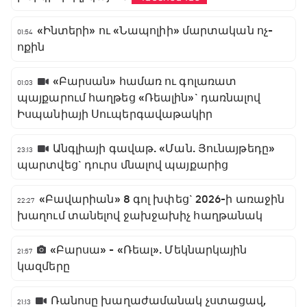
«Ինտերի» ու «Նապոլիի» մարտական ոչ-
01:54
ոքին
«Բարսան» համառ ու գոլառատ
01:03
պայքարում հաղթեց «Ռեալին»` դառնալով
Իսպանիայի Սուպերգավաթակիր
Անգլիայի գավաթ. «Ման. Յունայթեդը»
23:13
պարտվեց` դուրս մնալով պայքարից
«Բավարիան» 8 գոլ խփեց` 2026-ի առաջին
22:27
խաղում տանելով ջախջախիչ հաղթանակ
«Բարսա» - «Ռեալ». Մեկնարկային
21:57
կազմերը
Ռանոսը խաղաժամանակ չստացավ,
21:13