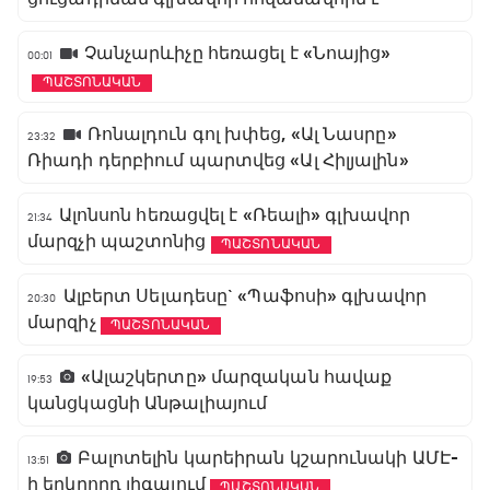
Չանչարևիչը հեռացել է «Նոայից»
00:01
ՊԱՇՏՈՆԱԿԱՆ
Ռոնալդուն գոլ խփեց, «Ալ Նասրը»
23:32
Ռիադի դերբիում պարտվեց «Ալ Հիլյալին»
Ալոնսոն հեռացվել է «Ռեալի» գլխավոր
21:34
մարզչի պաշտոնից
ՊԱՇՏՈՆԱԿԱՆ
Ալբերտ Սելադեսը` «Պաֆոսի» գլխավոր
20:30
մարզիչ
ՊԱՇՏՈՆԱԿԱՆ
«Ալաշկերտը» մարզական հավաք
19:53
կանցկացնի Անթալիայում
Բալոտելին կարեիրան կշարունակի ԱՄԷ-
13:51
ի երկրորդ լիգայում
ՊԱՇՏՈՆԱԿԱՆ