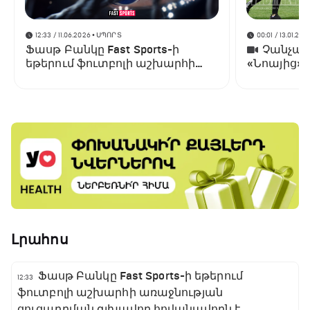
12:33 / 11.06.2026
• ՍՊՈՐՏ
00:01 / 13.01.202
Ֆասթ Բանկը Fast Sports-ի
Չանչարև
եթերում ֆուտբոլի աշխարհի
«Նոայից»
առաջնության ցուցադրման
գլխավոր հովանավորն է
Լրահոս
Ֆասթ Բանկը Fast Sports-ի եթերում
12:33
ֆուտբոլի աշխարհի առաջնության
ցուցադրման գլխավոր հովանավորն է