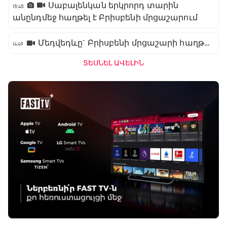
Սաբալենկան երկրորդ տարին
15:45
անընդմեջ հաղթել է Բրիսբենի մրցաշարում
Մեդվեդևը` Բրիսբենի մրցաշարի հաղթող
14:49
ՏԵՍՆԵԼ ԱՎԵԼԻՆ