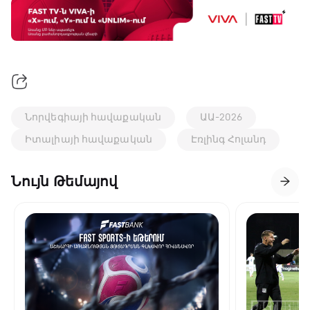
Նորվեգիայի հավաքական
ԱԱ-2026
Իտալիայի հավաքական
Էռլինգ Հոլանդ
Նույն Թեմայով