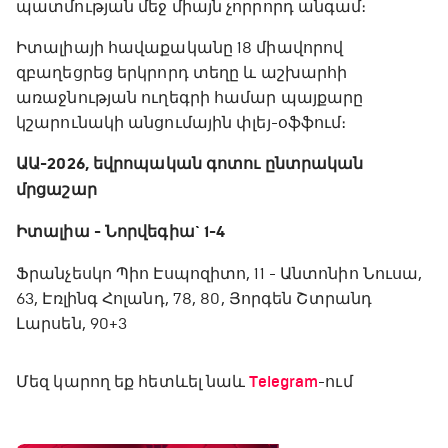
պատմության մեջ միայն չորրորդ անգամ։
Իտալիայի հավաքականը 18 միավորով
զբաղեցրեց երկրորդ տեղը և աշխարհի
առաջնության ուղեգրի համար պայքարը
կշարունակի անցումային փլեյ-օֆֆում։
ԱԱ-2026, եվրոպական գոտու ընտրական
մրցաշար
Իտալիա - Նորվեգիա` 1-4
Ֆրանչեսկո Պիո Էսպոզիտո, 11 - Անտոնիո Նուսա,
63, Էռլինգ Հոլանդ, 78, 80, Յորգեն Շտրանդ
Լարսեն, 90+3
Մեզ կարող եք հետևել նաև
Telegram
-ում