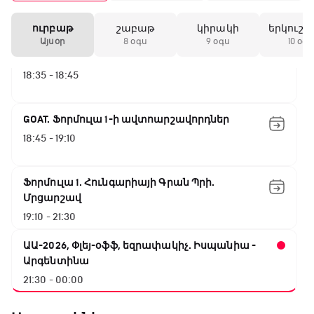
17:40 - 18:35
ուրբաթ
շաբաթ
կիրակի
երկուշա
Այսօր
8 օգս
9 օգս
10 օգս
Լա լիգայի ստադիոնները
18:35 - 18:45
GOAT. Ֆորմուլա 1-ի ավտոարշավորդներ
18:45 - 19:10
Ֆորմուլա 1. Հունգարիայի Գրան Պրի.
Մրցարշավ
19:10 - 21:30
ԱԱ-2026, Փլեյ-օֆֆ, եզրափակիչ. Իսպանիա -
Արգենտինա
21:30 - 00:00