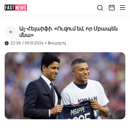
Ալ-Հելաիֆի. «Ուզում եմ, որ Մբապեն
մնա»
22:38 / 09.01.2024
•
Ֆուտբոլ