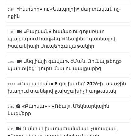
«Ինտերի» ու «Նապոլիի» մարտական ոչ-
01:54
ոքին
«Բարսան» համառ ու գոլառատ
01:03
պայքարում հաղթեց «Ռեալին»` դառնալով
Իսպանիայի Սուպերգավաթակիր
Անգլիայի գավաթ. «Ման. Յունայթեդը»
23:13
պարտվեց` դուրս մնալով պայքարից
«Բավարիան» 8 գոլ խփեց` 2026-ի առաջին
22:27
խաղում տանելով ջախջախիչ հաղթանակ
«Բարսա» - «Ռեալ». Մեկնարկային
21:57
կազմերը
Ռանոսը խաղաժամանակ չստացավ,
21:13