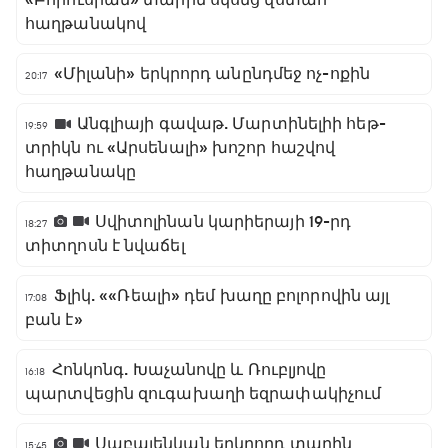
«Բորուսիան» տարին սկսեց վստահ
հաղթանակով
«Միլանի» երկրորդ անընդմեջ ոչ-ոքին
20:17
Անգլիայի գավաթ. Մարտինելիի հեթ-
19:59
տրիկն ու «Արսենալի» խոշոր հաշվով
հաղթանակը
Սվիտոլինան կարիերայի 19-րդ
18:27
տիտղոսն է նվաճել
Ֆլիկ. ««Ռեալի» դեմ խաղը բոլորովին այլ
17:08
բան է»
Հոնկոնգ. Խաչանովը և Ռուբլյովը
16:18
պարտվեցին զուգախաղի եզրափակիչում
Սաբալենկան երկրորդ տարին
15:45