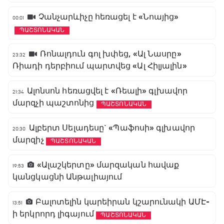
Չանչարևիչը հեռացել է «Նոայից»
00:01
ՊԱՇՏՈՆԱԿԱՆ
Ռոնալդուն գոլ խփեց, «Ալ Նասրը»
23:32
Ռիադի դերբիում պարտվեց «Ալ Հիլյալին»
Ալոնսոն հեռացվել է «Ռեալի» գլխավոր
21:34
մարզչի պաշտոնից
ՊԱՇՏՈՆԱԿԱՆ
Ալբերտ Սելադեսը` «Պաֆոսի» գլխավոր
20:30
մարզիչ
ՊԱՇՏՈՆԱԿԱՆ
«Ալաշկերտը» մարզական հավաք
19:53
կանցկացնի Անթալիայում
Բալոտելին կարեիրան կշարունակի ԱՄԷ-
13:51
ի երկրորդ լիգայում
ՊԱՇՏՈՆԱԿԱՆ