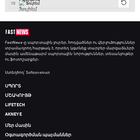
Փ/Ֆ Ակումբների աշխարհ
17:40 - 18:35
Լա լիգայի ստադիոնները
18:35 - 18:45
FastNews
-ը սպորտային լուրեր, հոդվածներ ու վերլուծություններ
տրամադրող հարթակ է, որտեղ կգտնեք տարբեր մարզաձևերի
մասին ամենաթարմ սպորտային նորություններ, տեսանյութեր
ու ֆոտոշարքեր։
GOAT. Ֆորմուլա 1-ի ավտոարշավորդներ
18:45 - 19:10
Ստեղծող՝ Softconstruct
ՍՊՈՐՏ
Ֆորմուլա 1. Հունգարիայի Գրան Պրի.
ՄՇԱԿՈՒՅԹ
Մրցարշավ
LIFETECH
19:10 - 21:30
AKNEYE
ԱԱ-2026, Փլեյ-օֆֆ, եզրափակիչ. Իսպանիա -
Արգենտինա
Մեր մասին
21:30 - 00:00
Օգտագործման պայմաններ