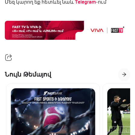
Մեզ կարող եք հետևել նաև
Telegram
-ում
Նույն Թեմայով