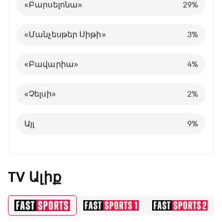
«Բարսելոնա»
Ոչ մի
4
28
29
10
%
%
%
Հայաստանի Պրեմիեր լիգա
«Նապոլի»
Իսպանիա
10
5
4
%
%
%
«Մանչեսթեր Սիթի»
3
%
Այլ
Պորտուգալիա
24
8
%
%
«Բավարիա»
4
%
Բելգիա
1
%
«Չելսի»
2
%
Այլ
8
%
Այլ
9
%
TV Ալիք