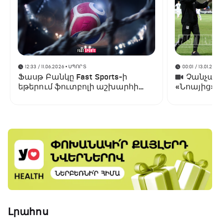
12:33 / 11.06.2026
• ՍՊՈՐՏ
00:01 / 13.01.202
Ֆասթ Բանկը Fast Sports-ի
Չանչարև
եթերում ֆուտբոլի աշխարհի
«Նոայից»
առաջնության ցուցադրման
գլխավոր հովանավորն է
Լրահոս