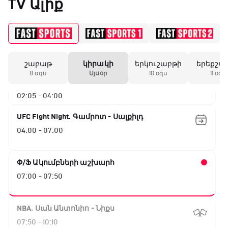
TV Ալիք
ԱԱ-2026, Փլեյ-օֆֆ, 1/4 եզրափակիչ.
Ֆրանսիա - Մարոկկո
00:15 - 02:05
շաբաթ
կիրակի
երկուշաբթի
երեքշա
ԱԱ-2026, Փլեյ-օֆֆ, 1/4 եզրափակիչ.
8 օգս
Այսօր
10 օգս
11 օգս
Իսպանիա - Բելգիա
02:05 - 04:00
UFC Fight Night. Գամրոտ - Սալքիլդ
04:00 - 07:00
Փ/Ֆ Ակումբների աշխարհ
07:00 - 07:50
NBA. Սան Անտոնիո - Նիքս
07:50 - 10:10