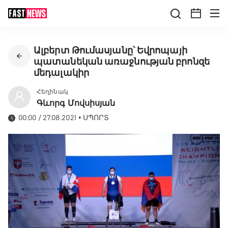
Ալբերտ Թումասյանը՝ Եվրոպայի
պատանեկան առաջնության բրոնզե
մեդալակիր
Հեղինակ
Գևորգ Մովսիսյան
00:00 / 27.08.2021
•
ՍՊՈՐՏ