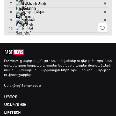
16:15 - 19:30
Լա լիգայի ստադիոնները
19:30 - 19:40
Գիրինգ Ափ
19:40 - 20:10
Ֆուտբոլի ազգեր
FastNews
-ը սպորտային լուրեր, հոդվածներ ու վերլուծություններ
տրամադրող հարթակ է, որտեղ կգտնեք տարբեր մարզաձևերի
20:10 - 21:00
մասին ամենաթարմ սպորտային նորություններ, տեսանյութեր
ու ֆոտոշարքեր։
Փ/Ֆ Մաքս Ֆերստապեն. Չեմպիոնի
Ստեղծող՝ Softconstruct
անատոմիա
21:00 - 23:20
ՍՊՈՐՏ
ՄՇԱԿՈՒՅԹ
Առագաստանավային սպորտ
LIFETECH
23:20 - 23:45