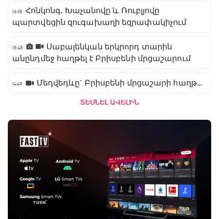
Հոնկոնգ. Խաչանովը և Ռուբլյովը
16:18
պարտվեցին զուգախաղի եզրափակիչում
Սաբալենկան երկրորդ տարին
15:45
անընդմեջ հաղթել է Բրիսբենի մրցաշարում
Մեդվեդևը` Բրիսբենի մրցաշարի հաղթող
14:49
ՏԵՍՆԵԼ ԱՎԵԼԻՆ