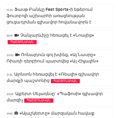
Ֆասթ Բանկը Fast Sports-ի եթերում
12:33
ֆուտբոլի աշխարհի առաջնության
ցուցադրման գլխավոր հովանավորն է
Չանչարևիչը հեռացել է «Նոայից»
00:01
ՊԱՇՏՈՆԱԿԱՆ
Ռոնալդուն գոլ խփեց, «Ալ Նասրը»
23:32
Ռիադի դերբիում պարտվեց «Ալ Հիլյալին»
Ալոնսոն հեռացվել է «Ռեալի» գլխավոր
21:34
մարզչի պաշտոնից
ՊԱՇՏՈՆԱԿԱՆ
Ալբերտ Սելադեսը` «Պաֆոսի» գլխավոր
20:30
մարզիչ
ՊԱՇՏՈՆԱԿԱՆ
«Ալաշկերտը» մարզական հավաք
19:53