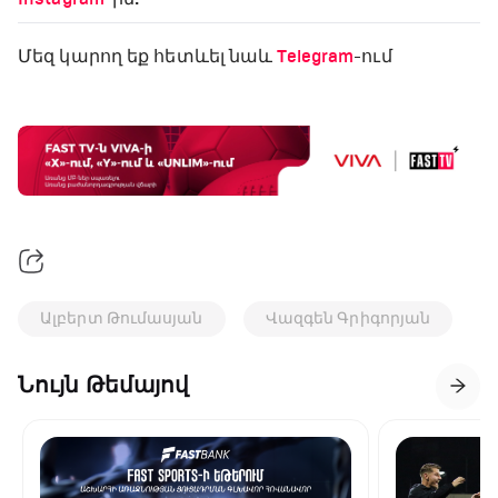
Մեզ կարող եք հետևել նաև
Telegram
-ում
Ալբերտ Թումասյան
Վազգեն Գրիգորյան
Նույն Թեմայով