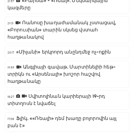
«Բարսա» - «Ռեալ». Մեկնարկային
21:57
կազմերը
Ռանոսը խաղաժամանակ չստացավ,
21:13
«Բորուսիան» տարին սկսեց վստահ
հաղթանակով
«Միլանի» երկրորդ անընդմեջ ոչ-ոքին
20:17
Անգլիայի գավաթ. Մարտինելիի հեթ-
19:59
տրիկն ու «Արսենալի» խոշոր հաշվով
հաղթանակը
Սվիտոլինան կարիերայի 19-րդ
18:27
տիտղոսն է նվաճել
Ֆլիկ. ««Ռեալի» դեմ խաղը բոլորովին այլ
17:08
բան է»