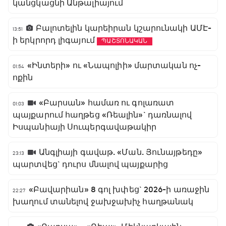
կանցկացնի Անթալիայում
Բալոտելին կարեիրան կշարունակի ԱՄԷ-
13:51
ի երկրորդ լիգայում
ՊԱՇՏՈՆԱԿԱՆ
«Ինտերի» ու «Նապոլիի» մարտական ոչ-
01:54
ոքին
«Բարսան» համառ ու գոլառատ
01:03
պայքարում հաղթեց «Ռեալին»` դառնալով
Իսպանիայի Սուպերգավաթակիր
Անգլիայի գավաթ. «Ման. Յունայթեդը»
23:13
պարտվեց` դուրս մնալով պայքարից
«Բավարիան» 8 գոլ խփեց` 2026-ի առաջին
22:27
խաղում տանելով ջախջախիչ հաղթանակ