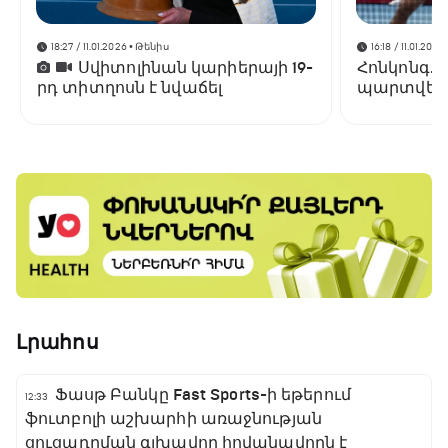
18:27 / 11.01.2026
• Թենիս
16:18 / 11.01.2026
Սվիտոլինան կարիերայի 19-
Հոնկոնգ. 
րդ տիտղոսն է նվաճել
պարտվեց
եզրափակի
Լրահոս
Ֆասթ Բանկը Fast Sports-ի եթերում
12:33
ֆուտբոլի աշխարհի առաջնության
ցուցադրման գլխավոր հովանավորն է