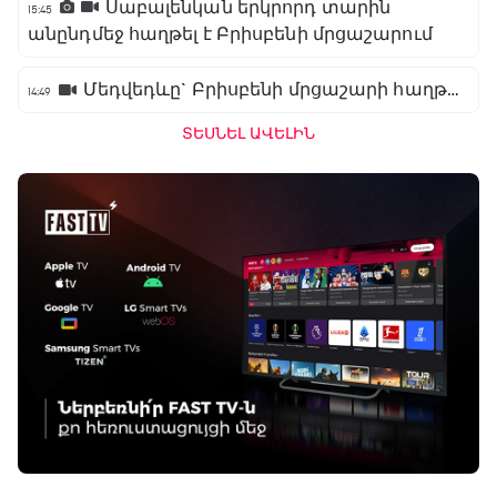
Սաբալենկան երկրորդ տարին
15:45
անընդմեջ հաղթել է Բրիսբենի մրցաշարում
Մեդվեդևը` Բրիսբենի մրցաշարի հաղթող
14:49
ՏԵՍՆԵԼ ԱՎԵԼԻՆ