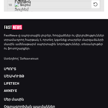
GOAT. Խառը մենամարտեր
23:25 - 23:50
Փ/Ֆ Երազանքի թիմեր
FastNews
-ը սպորտային լուրեր, հոդվածներ ու վերլուծություններ
տրամադրող հարթակ է, որտեղ կգտնեք տարբեր մարզաձևերի
23:50 - 00:00
մասին ամենաթարմ սպորտային նորություններ, տեսանյութեր
ու ֆոտոշարքեր։
Ստեղծող՝ Softconstruct
ՍՊՈՐՏ
ՄՇԱԿՈՒՅԹ
LIFETECH
AKNEYE
Մեր մասին
Օգտագործման պայմաններ