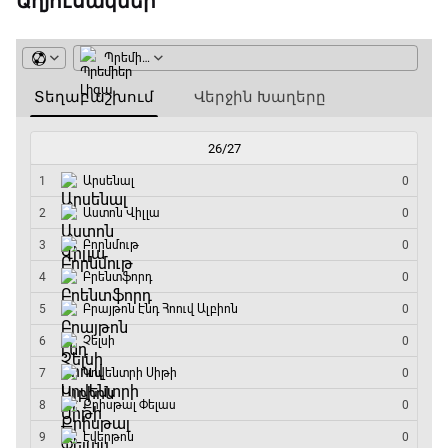
Աղյուսակներ
Ֆորմուլա 1. Բելգիայի Գրան Պրի. Մրցարշավ
15:30 - 17:25
ԱԱ-2026, Փլեյ-օֆֆ, 1/4 եզրափակիչ.
Արգենտինա - Շվեյցարիա
17:25 - 20:10
Լա լիգայի ստադիոնները
20:10 - 20:20
Անպարտելի. Ալեքս Ֆերգյուսոն
20:20 - 20:45
Փ/Ֆ Ամեն ինչ կամ ոչինչ. Մանչեսթեր Սիթի
20:45 - 23:25