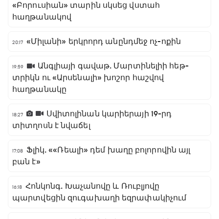
«Բորուսիան» տարին սկսեց վստահ
հաղթանակով
«Միլանի» երկրորդ անընդմեջ ոչ-ոքին
20:17
Անգլիայի գավաթ. Մարտինելիի հեթ-
19:59
տրիկն ու «Արսենալի» խոշոր հաշվով
հաղթանակը
Սվիտոլինան կարիերայի 19-րդ
18:27
տիտղոսն է նվաճել
Ֆլիկ. ««Ռեալի» դեմ խաղը բոլորովին այլ
17:08
բան է»
Հոնկոնգ. Խաչանովը և Ռուբլյովը
16:18
պարտվեցին զուգախաղի եզրափակիչում