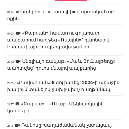
«Ինտերի» ու «Նապոլիի» մարտական ոչ-
01:54
ոքին
«Բարսան» համառ ու գոլառատ
01:03
պայքարում հաղթեց «Ռեալին»` դառնալով
Իսպանիայի Սուպերգավաթակիր
Անգլիայի գավաթ. «Ման. Յունայթեդը»
23:13
պարտվեց` դուրս մնալով պայքարից
«Բավարիան» 8 գոլ խփեց` 2026-ի առաջին
22:27
խաղում տանելով ջախջախիչ հաղթանակ
«Բարսա» - «Ռեալ». Մեկնարկային
21:57
կազմերը
Ռանոսը խաղաժամանակ չստացավ,
21:13