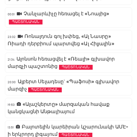
Չանչարևիչը հեռացել է «Նոայից»
00:01
ՊԱՇՏՈՆԱԿԱՆ
Ռոնալդուն գոլ խփեց, «Ալ Նասրը»
23:32
Ռիադի դերբիում պարտվեց «Ալ Հիլյալին»
Ալոնսոն հեռացվել է «Ռեալի» գլխավոր
21:34
մարզչի պաշտոնից
ՊԱՇՏՈՆԱԿԱՆ
Ալբերտ Սելադեսը` «Պաֆոսի» գլխավոր
20:30
մարզիչ
ՊԱՇՏՈՆԱԿԱՆ
«Ալաշկերտը» մարզական հավաք
19:53
կանցկացնի Անթալիայում
Բալոտելին կարեիրան կշարունակի ԱՄԷ-
13:51
ի երկրորդ լիգայում
ՊԱՇՏՈՆԱԿԱՆ