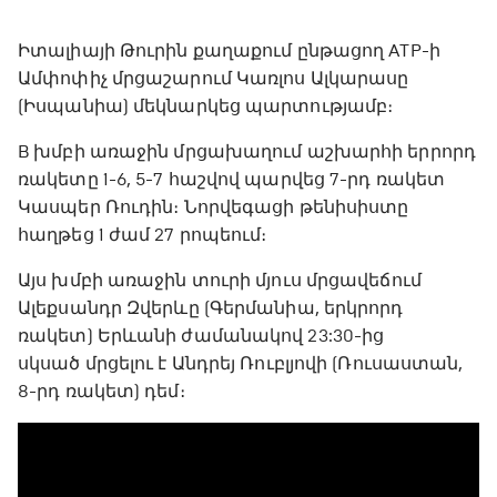
Իտալիայի Թուրին քաղաքում ընթացող ATP-ի
Ամփոփիչ մրցաշարում Կառլոս Ալկարասը
(Իսպանիա) մեկնարկեց պարտությամբ։
B խմբի առաջին մրցախաղում աշխարհի երրորդ
ռակետը 1-6, 5-7 հաշվով պարվեց 7-րդ ռակետ
Կասպեր Ռուդին։ Նորվեգացի թենիսիստը
հաղթեց 1 ժամ 27 րոպեում։
Այս խմբի առաջին տուրի մյուս մրցավեճում
Ալեքսանդր Զվերևը (Գերմանիա, երկրորդ
ռակետ) Երևանի ժամանակով 23:30-ից
սկսած մրցելու է Անդրեյ Ռուբլյովի (Ռուսաստան,
8-րդ ռակետ) դեմ։