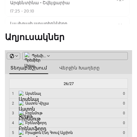
Ֆլիկ. ««Ռեալի» դեմ
Արգենտինա - Շվեյցարիա
խաղը բոլորովին այլ
17:25 - 20:10
բան է»
Լա լիգայի ստադիոնները
20:10 - 20:20
Աղյուսակներ
16:18 / 11.01.2026
• Թենիս
Հոնկոնգ. Խաչանովը և
Անպարտելի. Ալեքս Ֆերգյուսոն
Ռուբլյովը պարտվեցին
զուգախաղի
20:20 - 20:45
եզրափակիչում
Փ/Ֆ Ամեն ինչ կամ ոչինչ. Մանչեսթեր Սիթի
15:45 / 11.01.2026
• Թենիս
20:45 - 23:25
Սաբալենկան
երկրորդ տարին
անընդմեջ հաղթել է
GOAT. Խառը մենամարտեր
Բրիսբենի մրցաշարում
23:25 - 23:50
14:49 / 11.01.2026
• Թենիս
Փ/Ֆ Երազանքի թիմեր
Մեդվեդևը` Բրիսբենի