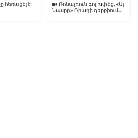
ը հեռացել է
Ռոնալդուն գոլ խփեց, «Ալ
Նասրը» Ռիադի դերբիում
պարտվեց «Ալ Հիլյալին»