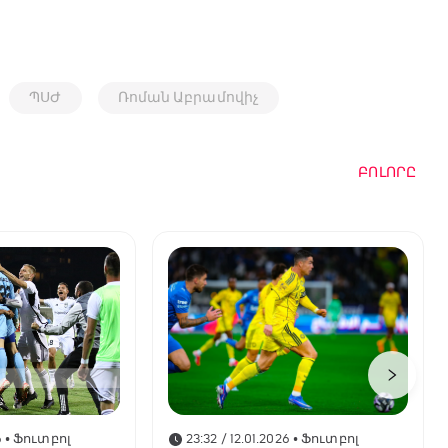
ՊՍԺ
Ռոման Աբրամովիչ
ԲՈԼՈՐԸ
6
• Ֆուտբոլ
23:32 / 12.01.2026
• Ֆուտբոլ