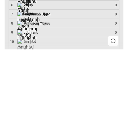
մրցաշարի հաղթող
23:50 - 00:00
13:55 / 11.01.2026
• Թենիս
Բուբլիկը հաղթեց
Հոնկոնգի մրցաշարում
և կարիերայում
առաջին անգամ կլինի
10-րդը
12:39 / 11.01.2026
• Ֆուտբոլ
Անգլիայի գավաթ.
«Չելսին» Ռոսենյորի
գլխավորությամբ
առաջին խաղում
հաղթել է
11:38 / 11.01.2026
• Ֆուտբոլ
Ինչ դիտել այսօր