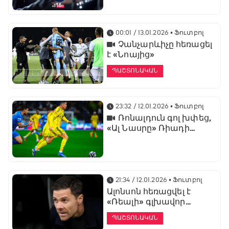
առաջնության
ցուցադրման գլխավոր
հովանավորն է
00:01 / 13.01.2026
• Ֆուտբոլ
Չանչարևիչը հեռացել
է «Նոայից»
ՊԱՇՏՈՆԱԿԱՆ
23:32 / 12.01.2026
• Ֆուտբոլ
Ռոնալդուն գոլ խփեց,
«Ալ Նասրը» Ռիադի
դերբիում պարտվեց «Ալ
Հիլյալին»
21:34 / 12.01.2026
• Ֆուտբոլ
Ալոնսոն հեռացվել է
«Ռեալի» գլխավոր
մարզչի պաշտոնից
ՊԱՇՏՈՆԱԿԱՆ