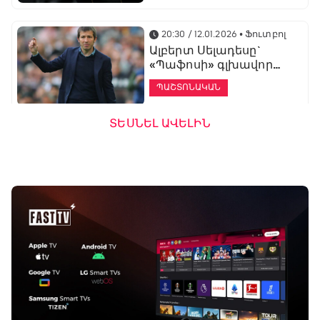
20:30 / 12.01.2026
• Ֆուտբոլ
Ալբերտ Սելադեսը`
«Պաֆոսի» գլխավոր
մարզիչ
ՊԱՇՏՈՆԱԿԱՆ
ՏԵՍՆԵԼ ԱՎԵԼԻՆ
19:53 / 12.01.2026
• Ֆուտբոլ
«Ալաշկերտը»
մարզական հավաք
կանցկացնի
Անթալիայում
13:51 / 12.01.2026
• Ֆուտբոլ
Բալոտելին
կարեիրան կշարունակի
ԱՄԷ-ի երկրորդ լիգայում
ՊԱՇՏՈՆԱԿԱՆ