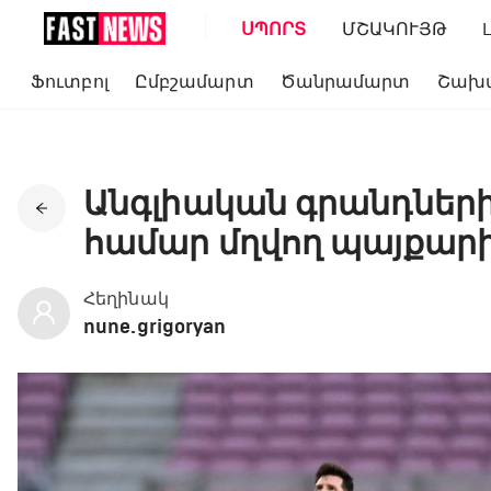
ՍՊՈՐՏ
ՄՇԱԿՈՒՅԹ
Ֆուտբոլ
Ըմբշամարտ
Ծանրամարտ
Շախ
Անգլիական գրանդներից
համար մղվող պայքար
Հեղինակ
nune.grigoryan