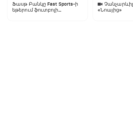
Ֆասթ Բանկը Fast Sports-ի
Չանչարևիչ
եթերում ֆուտբոլի
«Նոայից»
աշխարհի առաջնության
ցուցադրման գլխավոր
հովանավորն է