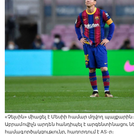
«Չելսին» միացել է Մեսիի համար մղվող պայքարի
Աբրամովիչն արդեն հանդիպել է արգենտինացու ն
համագործակցությունը, հաղորդում է AS-ը։