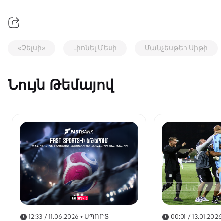
«Չելսի»
Լիոնել Մեսի
Մանչեսթեր Սիթի
Նույն Թեմայով
12:33 / 11.06.2026
• ՍՊՈՐՏ
00:01 / 13.01.202