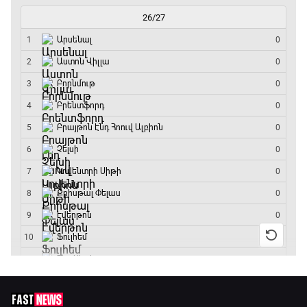
Լա լիգայի ստադիոնները
18:35 - 18:45
GOAT. Ֆորմուլա 1-ի ավտոարշավորդներ
18:45 - 19:10
Ֆորմուլա 1. Հունգարիայի Գրան Պրի.
Մրցարշավ
19:10 - 21:30
ԱԱ-2026, Փլեյ-օֆֆ, եզրափակիչ. Իսպանիա -
Արգենտինա
21:30 - 00:00