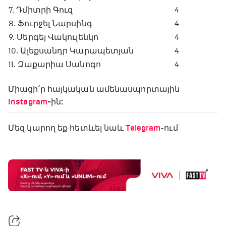
7. Դմիտրի Գուզ
4
8. Ֆուրջել Նարսինգ
4
9. Սերգեյ Վակուլենկո
4
10. Ալեքսանդր Կարապետյան
4
11. Զաքարիա Սանոգո
4
Միացի՛ր հայկական ամենասպորտային
Instagram
-ին:
Մեզ կարող եք հետևել նաև
Telegram
-ում