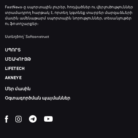
FastNews
-ը սպորտային լուրեր, հոդվածներ ու վերլուծություններ
տրամադրող հարթակ է, որտեղ կգտնեք տարբեր մարզաձևերի
մասին ամենաթարմ սպորտային նորություններ, տեսանյութեր
ու ֆոտոշարքեր։
Ստեղծող՝ Softconstruct
ՍՊՈՐՏ
ՄՇԱԿՈՒՅԹ
LIFETECH
AKNEYE
Մեր մասին
Օգտագործման պայմաններ