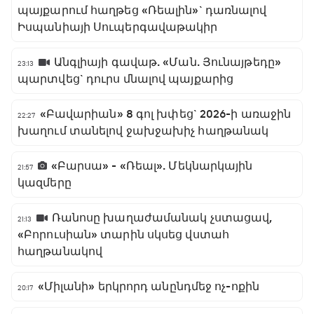
պայքարում հաղթեց «Ռեալին»` դառնալով
Իսպանիայի Սուպերգավաթակիր
Անգլիայի գավաթ. «Ման. Յունայթեդը»
23:13
պարտվեց` դուրս մնալով պայքարից
«Բավարիան» 8 գոլ խփեց` 2026-ի առաջին
22:27
խաղում տանելով ջախջախիչ հաղթանակ
«Բարսա» - «Ռեալ». Մեկնարկային
21:57
կազմերը
Ռանոսը խաղաժամանակ չստացավ,
21:13
«Բորուսիան» տարին սկսեց վստահ
հաղթանակով
«Միլանի» երկրորդ անընդմեջ ոչ-ոքին
20:17