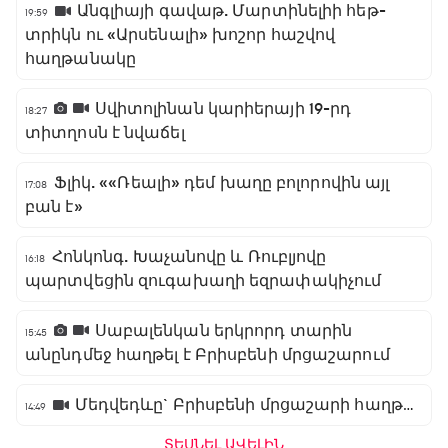
Անգլիայի գավաթ. Մարտինելիի հեթ-
19:59
տրիկն ու «Արսենալի» խոշոր հաշվով
հաղթանակը
Սվիտոլինան կարիերայի 19-րդ
18:27
տիտղոսն է նվաճել
Ֆլիկ. ««Ռեալի» դեմ խաղը բոլորովին այլ
17:08
բան է»
Հոնկոնգ. Խաչանովը և Ռուբլյովը
16:18
պարտվեցին զուգախաղի եզրափակիչում
Սաբալենկան երկրորդ տարին
15:45
անընդմեջ հաղթել է Բրիսբենի մրցաշարում
Մեդվեդևը` Բրիսբենի մրցաշարի հաղթող
14:49
ՏԵՍՆԵԼ ԱՎԵԼԻՆ