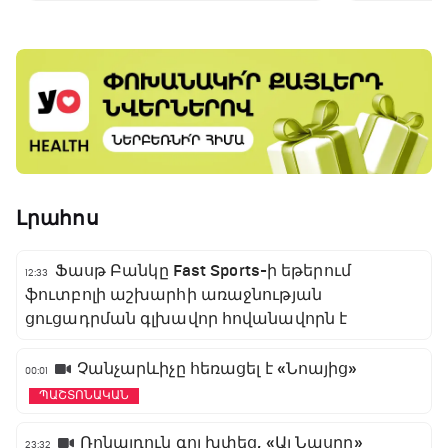
Լրահոս
Ֆասթ Բանկը Fast Sports-ի եթերում
12:33
ֆուտբոլի աշխարհի առաջնության
ցուցադրման գլխավոր հովանավորն է
Չանչարևիչը հեռացել է «Նոայից»
00:01
ՊԱՇՏՈՆԱԿԱՆ
Ռոնալդուն գոլ խփեց, «Ալ Նասրը»
23:32