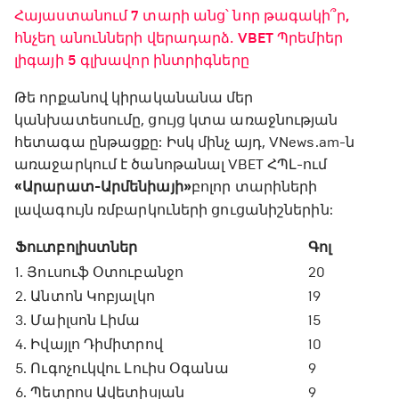
Հայաստանում 7 տարի անց՝ նոր թագակի՞ր,
հնչեղ անունների վերադարձ․ VBET Պրեմիեր
լիգայի 5 գլխավոր ինտրիգները
Թե որքանով կիրականանա մեր
կանխատեսումը, ցույց կտա առաջնության
հետագա ընթացքը: Իսկ մինչ այդ, VNews.am-ն
առաջարկում է ծանոթանալ VBET ՀՊԼ-ում
«Արարատ-Արմենիայի»
բոլոր տարիների
լավագույն ռմբարկուների ցուցանիշներին:
Ֆուտբոլիստներ
Գոլ
1. Յուսուֆ Օտուբանջո
20
2. Անտոն Կոբյալկո
19
3. Մաիլսոն Լիմա
15
4. Իվայլո Դիմիտրով
10
5. Ուգոչուկվու Լուիս Օգանա
9
6. Պետրոս Ավետիսյան
9