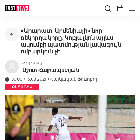
«Արարատ-Արմենիայի» նոր
ռեկորդակիրը․ Կոբյալկոն այլևս
ակումբի պատմության լավագույն
ռմբարկուն չէ
Հեղինակ
Աշոտ Հայրապետյան
00:00 / 16.08.2021
•
Հայկական Ֆուտբոլ
ԲԱՑԱՌԻԿ