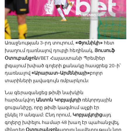
Առաջնության 3-րդ տուրում,
«Փյունիկի»
հետ
խաղում դառնալով դուբլի հեղինակ,
Յուսուֆ
Օտուբանջոն
VBET Հայաստանի Պրեմիեր
լիգայում խփած գոլերի քանակը հասցրեց 20-ի՝
դառնալով
«Արարատ-Արմենիայի»
բոլոր
տարիների լավագույն ռմբարկուն:
Նա գերազանցեց թիմի նախկին
հարձակվող
Անտոն Կոբյալկոյի
ռեկորդային
ցուցանիշը, որը թիմի կազմում աչքի էր
ընկել 19 անգամ: Ընդ որում,
Կոբյալկոյից
այդ
գոլերը խփելու համար 48 խաղ էր պահանջվել,
մինչդեռ
Օտուբանջոն
արդյունավետության նոր