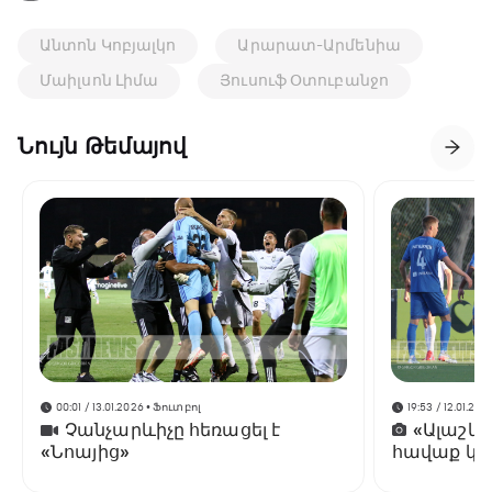
Անտոն Կոբյալկո
Արարատ-Արմենիա
Մաիլսոն Լիմա
Յուսուֆ Օտուբանջո
Նույն Թեմայով
00:01 / 13.01.2026
• Ֆուտբոլ
19:53 / 12.01.202
Չանչարևիչը հեռացել է
«Ալաշկ
«Նոայից»
հավաք կա
Անթալիայ