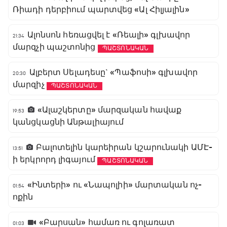
Ռիադի դերբիում պարտվեց «Ալ Հիլյալին»
Ալոնսոն հեռացվել է «Ռեալի» գլխավոր
21:34
մարզչի պաշտոնից
ՊԱՇՏՈՆԱԿԱՆ
Ալբերտ Սելադեսը` «Պաֆոսի» գլխավոր
20:30
մարզիչ
ՊԱՇՏՈՆԱԿԱՆ
«Ալաշկերտը» մարզական հավաք
19:53
կանցկացնի Անթալիայում
Բալոտելին կարեիրան կշարունակի ԱՄԷ-
13:51
ի երկրորդ լիգայում
ՊԱՇՏՈՆԱԿԱՆ
«Ինտերի» ու «Նապոլիի» մարտական ոչ-
01:54
ոքին
«Բարսան» համառ ու գոլառատ
01:03