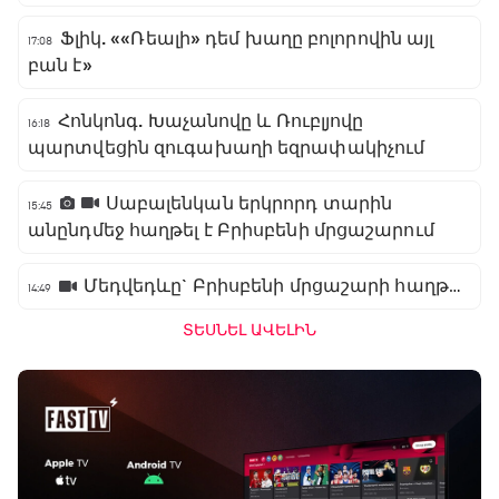
Ֆլիկ. ««Ռեալի» դեմ խաղը բոլորովին այլ
17:08
բան է»
Հոնկոնգ. Խաչանովը և Ռուբլյովը
16:18
պարտվեցին զուգախաղի եզրափակիչում
Սաբալենկան երկրորդ տարին
15:45
անընդմեջ հաղթել է Բրիսբենի մրցաշարում
Մեդվեդևը` Բրիսբենի մրցաշարի հաղթող
14:49
ՏԵՍՆԵԼ ԱՎԵԼԻՆ