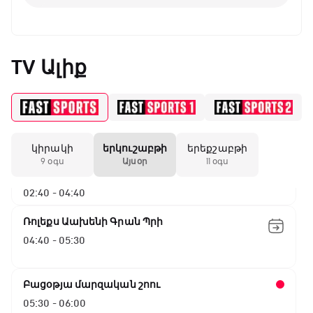
TV Ալիք
ԱԱ-2026, Փլեյ-օֆֆ, 1/16 եզրափակիչ.
Արգենտինա - Կաբո Վերդե
00:00 - 02:40
կիրակի
երկուշաբթի
երեքշաբթի
ԱԱ-2026, Փլեյ-օֆֆ, 1/8 եզրափակիչ.
9 օգս
Այսօր
11 օգս
Կանադա - Մարոկկո
02:40 - 04:40
Ռոլեքս Աախենի Գրան Պրի
04:40 - 05:30
Բացօթյա մարզական շոու
05:30 - 06:00