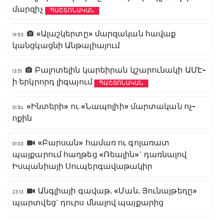
մարզիչ
ՊԱՇՏՈՆԱԿԱՆ
«Ալաշկերտը» մարզական հավաք
19:53
կանցկացնի Անթալիայում
Բալոտելին կարեիրան կշարունակի ԱՄԷ-
13:51
ի երկրորդ լիգայում
ՊԱՇՏՈՆԱԿԱՆ
«Ինտերի» ու «Նապոլիի» մարտական ոչ-
01:54
ոքին
«Բարսան» համառ ու գոլառատ
01:03
պայքարում հաղթեց «Ռեալին»` դառնալով
Իսպանիայի Սուպերգավաթակիր
Անգլիայի գավաթ. «Ման. Յունայթեդը»
23:13
պարտվեց` դուրս մնալով պայքարից