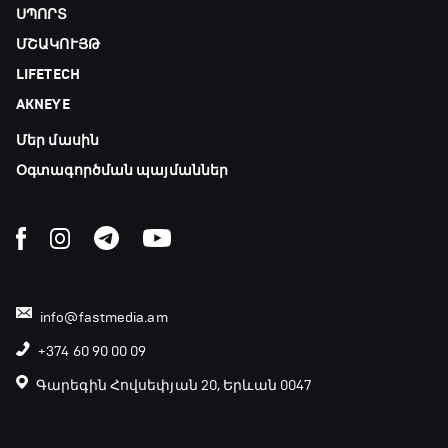
ՍՊՈՐՏ
ՄՇԱԿՈՒՅԹ
Լա լիգայի ստադիոնները
LIFETECH
19:35 - 19:45
AKNEYE
Մեր մասին
Թենիս. Մոնրեալ Մասթերս
19:45 - 21:45
Օգտագործման պայմաններ
Փ/Ֆ Ամեն ինչ կամ ոչինչ. Նոր զելանդական
«Օլ Բլեքսը»
21:45 - 00:00
info@fastmedia.am
+374 60 90 00 09
Գարեգին Հովսեփյան 20, Երևան 0047