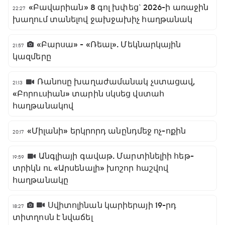
«Բավարիան» 8 գոլ խփեց` 2026-ի առաջին
22:27
խաղում տանելով ջախջախիչ հաղթանակ
«Բարսա» - «Ռեալ». Մեկնարկային
21:57
կազմերը
Ռանոսը խաղաժամանակ չստացավ,
21:13
«Բորուսիան» տարին սկսեց վստահ
հաղթանակով
«Միլանի» երկրորդ անընդմեջ ոչ-ոքին
20:17
Անգլիայի գավաթ. Մարտինելիի հեթ-
19:59
տրիկն ու «Արսենալի» խոշոր հաշվով
հաղթանակը
Սվիտոլինան կարիերայի 19-րդ
18:27
տիտղոսն է նվաճել