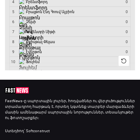
Ա սերիա. Յուվենտուս - Ֆիորենտինա
14:45 - 16:35
Գիրինգ Ափ
16:35 - 17:05
Ա սերիա. Կոմո - Ռոմա
17:05 - 18:55
Շախմատի համաշխարհային շոու
FastNews
-ը սպորտային լուրեր, հոդվածներ ու վերլուծություններ
տրամադրող հարթակ է, որտեղ կգտնեք տարբեր մարզաձևերի
18:55 - 19:20
մասին ամենաթարմ սպորտային նորություններ, տեսանյութեր
ու ֆոտոշարքեր։
Մշակույթ և ֆուտբոլ
Ստեղծող՝ Softconstruct
19:20 - 19:35