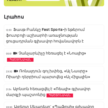
Լրահոս
Ֆասթ Բանկը Fast Sports-ի եթերում
12:33
ֆուտբոլի աշխարհի առաջնության
ցուցադրման գլխավոր հովանավորն է
Չանչարևիչը հեռացել է «Նոայից»
00:01
ՊԱՇՏՈՆԱԿԱՆ
Ռոնալդուն գոլ խփեց, «Ալ Նասրը»
23:32
Ռիադի դերբիում պարտվեց «Ալ Հիլյալին»
Ալոնսոն հեռացվել է «Ռեալի» գլխավոր
21:34
մարզչի պաշտոնից
ՊԱՇՏՈՆԱԿԱՆ
Ալբերտ Սելադեսը` «Պաֆոսի» գլխավոր
20:30