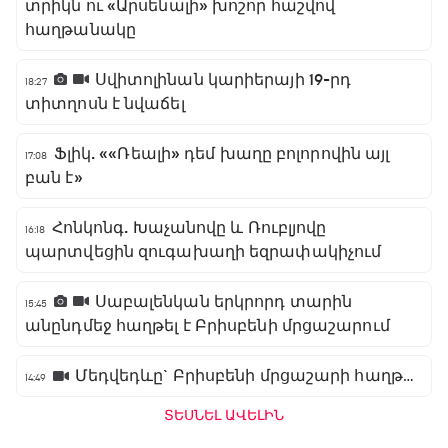
տրիկն ու «Արսենալի» խոշոր հաշվով
հաղթանակը
Սվիտոլինան կարիերայի 19-րդ
18:27
տիտղոսն է նվաճել
Ֆլիկ. ««Ռեալի» դեմ խաղը բոլորովին այլ
17:08
բան է»
Հոնկոնգ. Խաչանովը և Ռուբլյովը
16:18
պարտվեցին զուգախաղի եզրափակիչում
Սաբալենկան երկրորդ տարին
15:45
անընդմեջ հաղթել է Բրիսբենի մրցաշարում
Մեդվեդևը` Բրիսբենի մրցաշարի հաղթող
14:49
ՏԵՍՆԵԼ ԱՎԵԼԻՆ