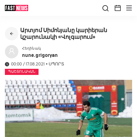
Արտյոմ Սիմոնյանը կարիերան
կշարունակի «Վոլգարում»
Հեղինակ
nune.grigoryan
00:00 / 17.08.2021
•
ՍՊՈՐՏ
ՊԱՇՏՈՆԱԿԱՆ