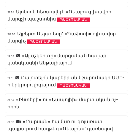
Ալոնսոն հեռացվել է «Ռեալի» գլխավոր
21:34
մարզչի պաշտոնից
ՊԱՇՏՈՆԱԿԱՆ
Ալբերտ Սելադեսը` «Պաֆոսի» գլխավոր
20:30
մարզիչ
ՊԱՇՏՈՆԱԿԱՆ
«Ալաշկերտը» մարզական հավաք
19:53
կանցկացնի Անթալիայում
Բալոտելին կարեիրան կշարունակի ԱՄԷ-
13:51
ի երկրորդ լիգայում
ՊԱՇՏՈՆԱԿԱՆ
«Ինտերի» ու «Նապոլիի» մարտական ոչ-
01:54
ոքին
«Բարսան» համառ ու գոլառատ
01:03
պայքարում հաղթեց «Ռեալին»` դառնալով