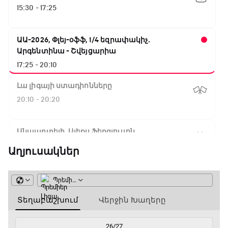
15:30 - 17:25
ԱԱ-2026, Փլեյ-օֆֆ, 1/4 եզրափակիչ.
Արգենտինա - Շվեյցարիա
17:25 - 20:10
Լա լիգայի ստադիոնները
20:10 - 20:20
Անպարտելի. Ալեքս Ֆերգյուսոն
20:20 - 20:45
Աղյուսակներ
Փ/Ֆ Ամեն ինչ կամ ոչինչ. Մանչեսթեր Սիթի
20:45 - 23:25
GOAT. Խառը մենամարտեր