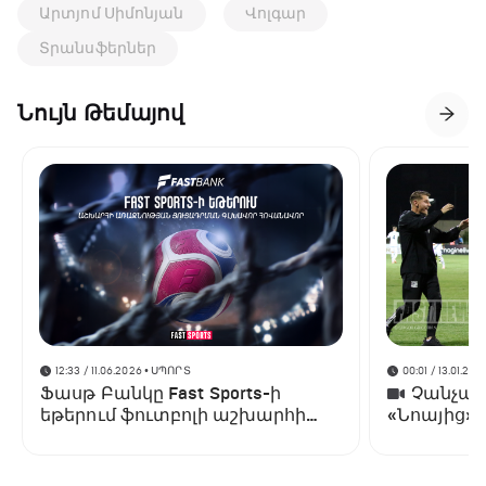
Արտյոմ Սիմոնյան
Վոլգար
Տրանսֆերներ
Նույն Թեմայով
12:33 / 11.06.2026
• ՍՊՈՐՏ
00:01 / 13.01.202
Ֆասթ Բանկը Fast Sports-ի
Չանչարև
եթերում ֆուտբոլի աշխարհի
«Նոայից»
առաջնության ցուցադրման
գլխավոր հովանավորն է