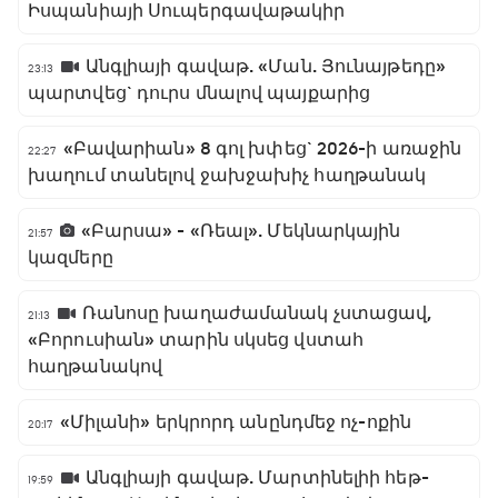
Իսպանիայի Սուպերգավաթակիր
Անգլիայի գավաթ. «Ման. Յունայթեդը»
23:13
պարտվեց` դուրս մնալով պայքարից
«Բավարիան» 8 գոլ խփեց` 2026-ի առաջին
22:27
խաղում տանելով ջախջախիչ հաղթանակ
«Բարսա» - «Ռեալ». Մեկնարկային
21:57
կազմերը
Ռանոսը խաղաժամանակ չստացավ,
21:13
«Բորուսիան» տարին սկսեց վստահ
հաղթանակով
«Միլանի» երկրորդ անընդմեջ ոչ-ոքին
20:17
Անգլիայի գավաթ. Մարտինելիի հեթ-
19:59