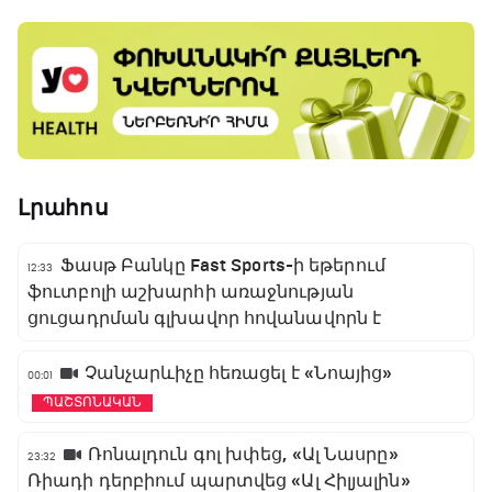
Լրահոս
Ֆասթ Բանկը Fast Sports-ի եթերում
12:33
ֆուտբոլի աշխարհի առաջնության
ցուցադրման գլխավոր հովանավորն է
Չանչարևիչը հեռացել է «Նոայից»
00:01
ՊԱՇՏՈՆԱԿԱՆ
Ռոնալդուն գոլ խփեց, «Ալ Նասրը»
23:32
Ռիադի դերբիում պարտվեց «Ալ Հիլյալին»