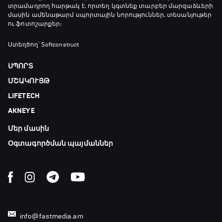
տրամադրող հարթակ է, որտեղ կգտնեք տարբեր մարզաձևերի
մասին ամենաթարմ սպորտային նորություններ, տեսանյութեր
ու ֆոտոշարքեր։
Ստեղծող՝ Softconstruct
ՍՊՈՐՏ
ՄՇԱԿՈՒՅԹ
LIFETECH
AKNEYE
Մեր մասին
Օգտագործման պայմաններ
info@fastmedia.am