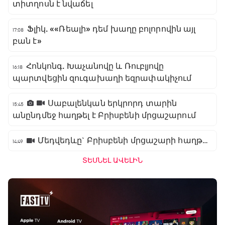
տիտղոսն է նվաճել
Ֆլիկ. ««Ռեալի» դեմ խաղը բոլորովին այլ
17:08
բան է»
Հոնկոնգ. Խաչանովը և Ռուբլյովը
16:18
պարտվեցին զուգախաղի եզրափակիչում
Սաբալենկան երկրորդ տարին
15:45
անընդմեջ հաղթել է Բրիսբենի մրցաշարում
Մեդվեդևը` Բրիսբենի մրցաշարի հաղթող
14:49
ՏԵՍՆԵԼ ԱՎԵԼԻՆ