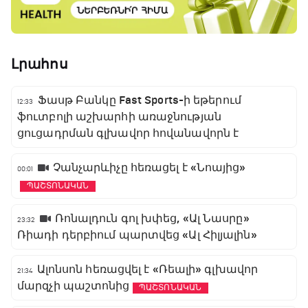
Լրահոս
Ֆասթ Բանկը Fast Sports-ի եթերում
12:33
ֆուտբոլի աշխարհի առաջնության
ցուցադրման գլխավոր հովանավորն է
Չանչարևիչը հեռացել է «Նոայից»
00:01
ՊԱՇՏՈՆԱԿԱՆ
Ռոնալդուն գոլ խփեց, «Ալ Նասրը»
23:32
Ռիադի դերբիում պարտվեց «Ալ Հիլյալին»
Ալոնսոն հեռացվել է «Ռեալի» գլխավոր
21:34
մարզչի պաշտոնից
ՊԱՇՏՈՆԱԿԱՆ