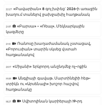
«Բավարիան» 8 գոլ խփեց` 2026-ի առաջին
22:27
խաղում տանելով ջախջախիչ հաղթանակ
«Բարսա» - «Ռեալ». Մեկնարկային
21:57
կազմերը
Ռանոսը խաղաժամանակ չստացավ,
21:13
«Բորուսիան» տարին սկսեց վստահ
հաղթանակով
«Միլանի» երկրորդ անընդմեջ ոչ-ոքին
20:17
Անգլիայի գավաթ. Մարտինելիի հեթ-
19:59
տրիկն ու «Արսենալի» խոշոր հաշվով
հաղթանակը
Սվիտոլինան կարիերայի 19-րդ
18:27