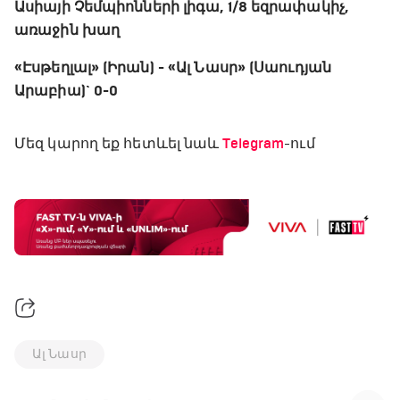
Ասիայի Չեմպիոնների լիգա, 1/8 եզրափակիչ,
առաջին խաղ
«Էսթեղլալ» (Իրան) - «Ալ Նասր» (Սաուդյան
Արաբիա)` 0-0
Մեզ կարող եք հետևել նաև
Telegram
-ում
Ալ Նասր