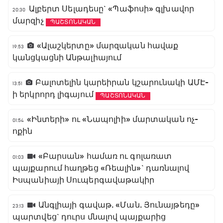
Ալբերտ Սելադեսը` «Պաֆոսի» գլխավոր
20:30
մարզիչ
ՊԱՇՏՈՆԱԿԱՆ
«Ալաշկերտը» մարզական հավաք
19:53
կանցկացնի Անթալիայում
Բալոտելին կարեիրան կշարունակի ԱՄԷ-
13:51
ի երկրորդ լիգայում
ՊԱՇՏՈՆԱԿԱՆ
«Ինտերի» ու «Նապոլիի» մարտական ոչ-
01:54
ոքին
«Բարսան» համառ ու գոլառատ
01:03
պայքարում հաղթեց «Ռեալին»` դառնալով
Իսպանիայի Սուպերգավաթակիր
Անգլիայի գավաթ. «Ման. Յունայթեդը»
23:13
պարտվեց` դուրս մնալով պայքարից