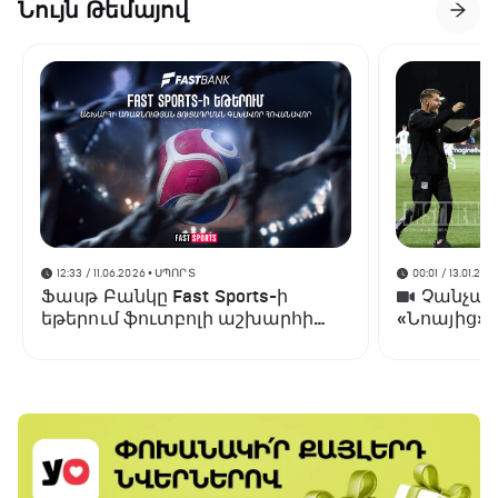
Նույն Թեմայով
12:33 / 11.06.2026
• ՍՊՈՐՏ
00:01 / 13.01.202
Ֆասթ Բանկը Fast Sports-ի
Չանչարև
եթերում ֆուտբոլի աշխարհի
«Նոայից»
առաջնության ցուցադրման
գլխավոր հովանավորն է