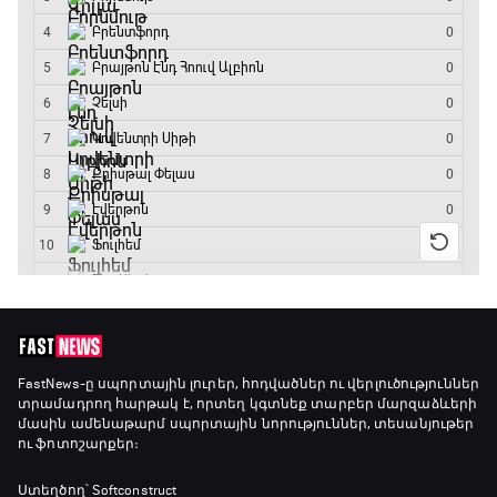
Շախմատի համաշխարհային շոու
12:55 - 13:20
Փ/Ֆ Ակումբների աշխարհ
13:20 - 13:45
ԱԱ-2026, Փլեյ-օֆֆ, կիսաեզրափակիչ.
Ֆրանսիա - Իսպանիա
13:45 - 15:45
GOAT. Կանանց հեծանվավազք
15:45 - 16:10
FastNews
-ը սպորտային լուրեր, հոդվածներ ու վերլուծություններ
տրամադրող հարթակ է, որտեղ կգտնեք տարբեր մարզաձևերի
մասին ամենաթարմ սպորտային նորություններ, տեսանյութեր
ու ֆոտոշարքեր։
ԱԱ-2026, Փլեյ-օֆֆ, կիսաեզրափակիչ.
Անգլիա - Արգենտինա
Ստեղծող՝ Softconstruct