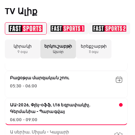
Արգենտինա - Կաբո Վերդե
TV Ալիք
00:00 - 02:40
ԱԱ-2026, Փլեյ-օֆֆ, 1/8 եզրափակիչ.
Կանադա - Մարոկկո
02:40 - 04:40
կիրակի
երկուշաբթի
երեքշաբթի
Ռոլեքս Աախենի Գրան Պրի
9 օգս
Այսօր
11 օգս
04:40 - 05:30
Բացօթյա մարզական շոու
05:30 - 06:00
ԱԱ-2026, Փլեյ-օֆֆ, 1/16 եզրափակիչ.
Գերմանիա - Պարագվայ
06:00 - 09:00
Ա սերիա. Միլան - Կալյարի