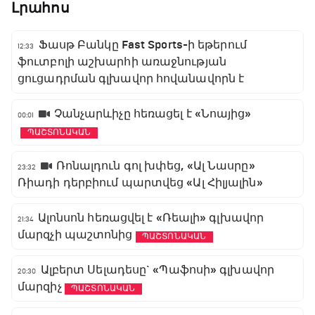
Լրահոս
Ֆասթ Բանկը Fast Sports-ի եթերում
12:33
ֆուտբոլի աշխարհի առաջնության
ցուցադրման գլխավոր հովանավորն է
Չանչարևիչը հեռացել է «Նոայից»
00:01
ՊԱՇՏՈՆԱԿԱՆ
Ռոնալդուն գոլ խփեց, «Ալ Նասրը»
23:32
Ռիադի դերբիում պարտվեց «Ալ Հիլյալին»
Ալոնսոն հեռացվել է «Ռեալի» գլխավոր
21:34
մարզչի պաշտոնից
ՊԱՇՏՈՆԱԿԱՆ
Ալբերտ Սելադեսը` «Պաֆոսի» գլխավոր
20:30
մարզիչ
ՊԱՇՏՈՆԱԿԱՆ