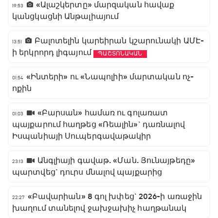
«Ալաշկերտը» մարզական հավաք
19:53
կանցկացնի Անթալիայում
Բալոտելին կարեիրան կշարունակի ԱՄԷ-
13:51
ի երկրորդ լիգայում
ՊԱՇՏՈՆԱԿԱՆ
«Ինտերի» ու «Նապոլիի» մարտական ոչ-
01:54
ոքին
«Բարսան» համառ ու գոլառատ
01:03
պայքարում հաղթեց «Ռեալին»` դառնալով
Իսպանիայի Սուպերգավաթակիր
Անգլիայի գավաթ. «Ման. Յունայթեդը»
23:13
պարտվեց` դուրս մնալով պայքարից
«Բավարիան» 8 գոլ խփեց` 2026-ի առաջին
22:27
խաղում տանելով ջախջախիչ հաղթանակ