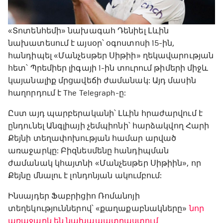
«Տոտենհեմի» նախագահ Դենիել Լևին
նախատեսում է այսօր՝ օգոստոսի 15-ին,
հանդիպել «Մանչեսթեր Սիթիի» ղեկավարության
հետ՝ Պրեմիեր լիգայի 1-ին տուրում թիմերի միջև
կայանալիք մրցավեճի ժամանակ: Այդ մասին
հաղորդում է The Telegraph-ը:
Ըստ այդ պարբերականի՝ Լևին հրաժարվում է
ընդունել Անգլիայի չեմպիոնի՝ հարձակվող Հարի
Քեյնի տեղափոխության համար արված
առաջարկը: Բիզնեսմենը հանդիպման
ժամանակ կհայտնի «Մանչեսթեր Սիթիին», որ
Քեյնը մնալու է լոնդոնյան ակումբում:
Ինսայդեր Ֆաբրիցիո Ռոմանոյի
տեղեկություններով՝ «քաղաքաբնակները»
նոր
առաջարկ են նախապատրաստում