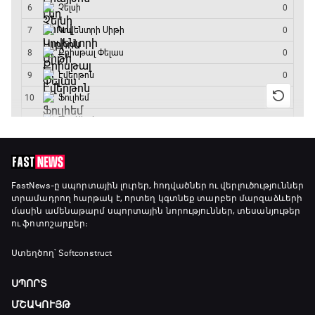
16:35 - 17:05
Ա սերիա. Կոմո - Ռոմա
17:05 - 18:55
Շախմատի համաշխարհային շոու
18:55 - 19:20
Մշակույթ և ֆուտբոլ
FastNews
-ը սպորտային լուրեր, հոդվածներ ու վերլուծություններ
տրամադրող հարթակ է, որտեղ կգտնեք տարբեր մարզաձևերի
19:20 - 19:35
մասին ամենաթարմ սպորտային նորություններ, տեսանյութեր
ու ֆոտոշարքեր։
Լա լիգայի ստադիոնները
Ստեղծող՝ Softconstruct
19:35 - 19:45
ՍՊՈՐՏ
ՄՇԱԿՈՒՅԹ
Թենիս. Մոնրեալ Մասթերս