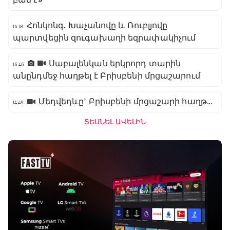
Հոնկոնգ. Խաչանովը և Ռուբլյովը
16:18
պարտվեցին զուգախաղի եզրափակիչում
Սաբալենկան երկրորդ տարին
15:45
անընդմեջ հաղթել է Բրիսբենի մրցաշարում
Մեդվեդևը` Բրիսբենի մրցաշարի հաղթող
14:49
ՏԵՍՆԵԼ ԱՎԵԼԻՆ