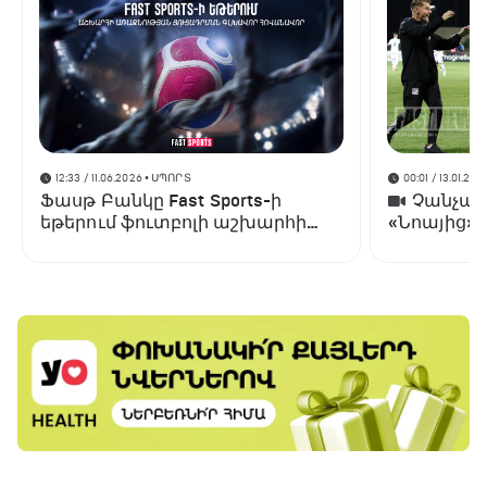
12:33 / 11.06.2026
• ՍՊՈՐՏ
00:01 / 13.01.202
Ֆասթ Բանկը Fast Sports-ի
Չանչարև
եթերում ֆուտբոլի աշխարհի
«Նոայից»
առաջնության ցուցադրման
գլխավոր հովանավորն է