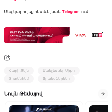
Մեզ կարող եք հետևել նաև
Telegram
-ում
Հարի Քեյն
Մանչեսթեր Սիթի
Տոտենհեմ
Տրանսֆերներ
Նույն Թեմայով