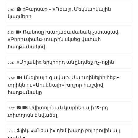
«Բարսա» - «Ռեալ». Մեկնարկային
21:57
կազմերը
Ռանոսը խաղաժամանակ չստացավ,
21:13
«Բորուսիան» տարին սկսեց վստահ
հաղթանակով
«Միլանի» երկրորդ անընդմեջ ոչ-ոքին
20:17
Անգլիայի գավաթ. Մարտինելիի հեթ-
19:59
տրիկն ու «Արսենալի» խոշոր հաշվով
հաղթանակը
Սվիտոլինան կարիերայի 19-րդ
18:27
տիտղոսն է նվաճել
Ֆլիկ. ««Ռեալի» դեմ խաղը բոլորովին այլ
17:08
բան է»