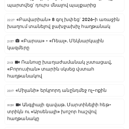
պարտվեց` դուրս մնալով պայքարից
«Բավարիան» 8 գոլ խփեց` 2026-ի առաջին
22:27
խաղում տանելով ջախջախիչ հաղթանակ
«Բարսա» - «Ռեալ». Մեկնարկային
21:57
կազմերը
Ռանոսը խաղաժամանակ չստացավ,
21:13
«Բորուսիան» տարին սկսեց վստահ
հաղթանակով
«Միլանի» երկրորդ անընդմեջ ոչ-ոքին
20:17
Անգլիայի գավաթ. Մարտինելիի հեթ-
19:59
տրիկն ու «Արսենալի» խոշոր հաշվով
հաղթանակը