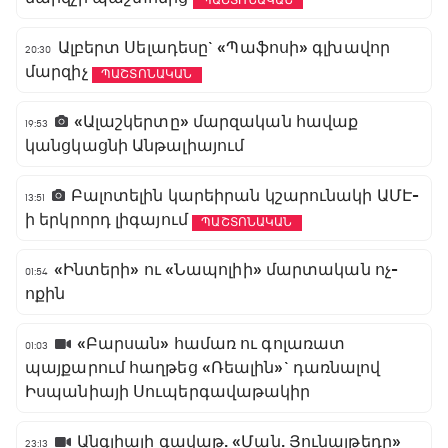
ՊԱՇՏՈՆԱԿԱՆ
Ալբերտ Սելադեսը` «Պաֆոսի» գլխավոր
20:30
մարզիչ
ՊԱՇՏՈՆԱԿԱՆ
«Ալաշկերտը» մարզական հավաք
19:53
կանցկացնի Անթալիայում
Բալոտելին կարեիրան կշարունակի ԱՄԷ-
13:51
ի երկրորդ լիգայում
ՊԱՇՏՈՆԱԿԱՆ
«Ինտերի» ու «Նապոլիի» մարտական ոչ-
01:54
ոքին
«Բարսան» համառ ու գոլառատ
01:03
պայքարում հաղթեց «Ռեալին»` դառնալով
Իսպանիայի Սուպերգավաթակիր
Անգլիայի գավաթ. «Ման. Յունայթեդը»
23:13