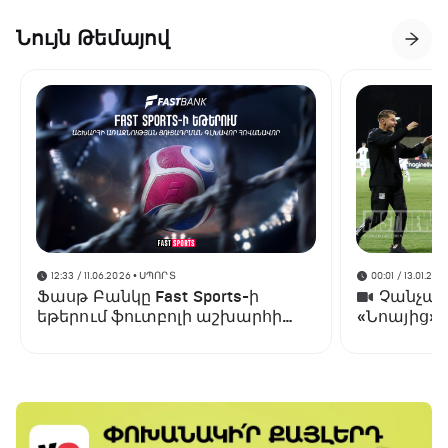
Նույն Թեմայով
12:33 / 11.06.2026
• ՍՊՈՐՏ
00:01 / 13.01.202
Ֆասթ Բանկը Fast Sports-ի
Չանչարև
եթերում ֆուտբոլի աշխարհի
«Նոայից»
առաջնության ցուցադրման
գլխավոր հովանավորն է