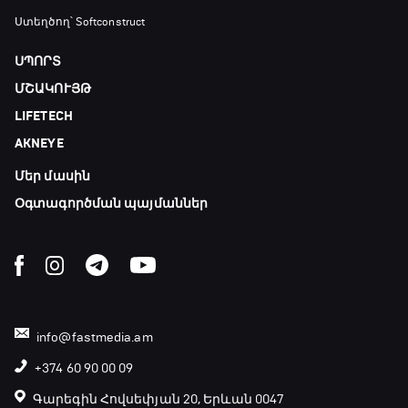
Ստեղծող՝ Softconstruct
ՍՊՈՐՏ
ՄՇԱԿՈՒՅԹ
LIFETECH
AKNEYE
Մեր մասին
Օգտագործման պայմաններ
info@fastmedia.am
+374 60 90 00 09
Գարեգին Հովսեփյան 20, Երևան 0047