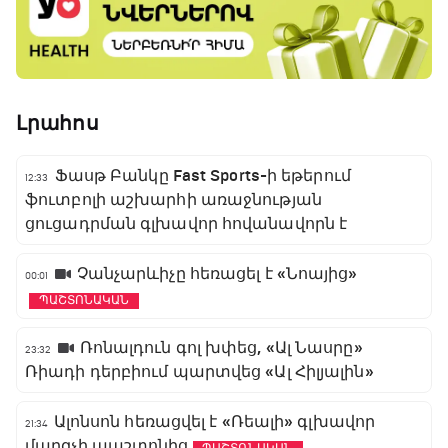
Լրահոս
Ֆասթ Բանկը Fast Sports-ի եթերում
12:33
ֆուտբոլի աշխարհի առաջնության
ցուցադրման գլխավոր հովանավորն է
Չանչարևիչը հեռացել է «Նոայից»
00:01
ՊԱՇՏՈՆԱԿԱՆ
Ռոնալդուն գոլ խփեց, «Ալ Նասրը»
23:32
Ռիադի դերբիում պարտվեց «Ալ Հիլյալին»
Ալոնսոն հեռացվել է «Ռեալի» գլխավոր
21:34
մարզչի պաշտոնից