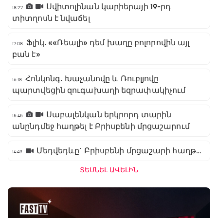
Սվիտոլինան կարիերայի 19-րդ
18:27
տիտղոսն է նվաճել
Ֆլիկ. ««Ռեալի» դեմ խաղը բոլորովին այլ
17:08
բան է»
Հոնկոնգ. Խաչանովը և Ռուբլյովը
16:18
պարտվեցին զուգախաղի եզրափակիչում
Սաբալենկան երկրորդ տարին
15:45
անընդմեջ հաղթել է Բրիսբենի մրցաշարում
Մեդվեդևը` Բրիսբենի մրցաշարի հաղթող
14:49
ՏԵՍՆԵԼ ԱՎԵԼԻՆ