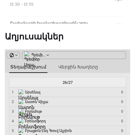
Ֆլիկ. ««Ռեալի» դեմ
12:30 - 12:55
խաղը բոլորովին այլ
բան է»
Շախմատի համաշխարհային շոու
12:55 - 13:20
Աղյուսակներ
16:18 / 11.01.2026
• Թենիս
Հոնկոնգ. Խաչանովը և
Փ/Ֆ Ակումբների աշխարհ
Ռուբլյովը պարտվեցին
զուգախաղի
13:20 - 13:45
եզրափակիչում
ԱԱ-2026, Փլեյ-օֆֆ, կիսաեզրափակիչ.
15:45 / 11.01.2026
• Թենիս
Ֆրանսիա - Իսպանիա
Սաբալենկան
13:45 - 15:45
երկրորդ տարին
անընդմեջ հաղթել է
GOAT. Կանանց հեծանվավազք
Բրիսբենի մրցաշարում
15:45 - 16:10
14:49 / 11.01.2026
• Թենիս
ԱԱ-2026, Փլեյ-օֆֆ, կիսաեզրափակիչ.
Մեդվեդևը` Բրիսբենի