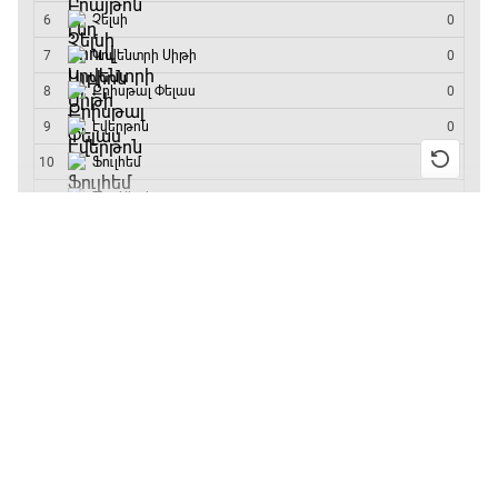
մրցաշարի հաղթող
Անգլիա - Արգենտինա
16:10 - 18:10
Առագաստանավային սպորտ
18:10 - 18:40
13:55 / 11.01.2026
• Թենիս
Բուբլիկը հաղթեց
Հոնկոնգի մրցաշարում
Լա լիգայի ստադիոնները
և կարիերայում
առաջին անգամ կլինի
18:40 - 18:50
10-րդը
12:39 / 11.01.2026
• Ֆուտբոլ
ԱԱ-2026, Փլեյ-օֆֆ, 3-րդ տեղի խաղ.
Անգլիայի գավաթ.
Ֆրանսիա - Անգլիա
«Չելսին» Ռոսենյորի
18:50 - 21:10
գլխավորությամբ
առաջին խաղում
Փ/Ֆ Ամեն ինչ կամ ոչինչ. Մանչեսթեր Սիթի
հաղթել է
21:10 - 23:45
11:38 / 11.01.2026
• Ֆուտբոլ
Ինչ դիտել այսօր
Մշակույթ և ֆուտբոլ