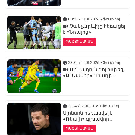
առաջնության
ցուցադրման գլխավոր
հովանավորն է
00:01 / 13.01.2026
• Ֆուտբոլ
Չանչարևիչը հեռացել
է «Նոայից»
ՊԱՇՏՈՆԱԿԱՆ
23:32 / 12.01.2026
• Ֆուտբոլ
Ռոնալդուն գոլ խփեց,
«Ալ Նասրը» Ռիադի
դերբիում պարտվեց «Ալ
Հիլյալին»
21:34 / 12.01.2026
• Ֆուտբոլ
Ալոնսոն հեռացվել է
«Ռեալի» գլխավոր
մարզչի պաշտոնից
ՊԱՇՏՈՆԱԿԱՆ