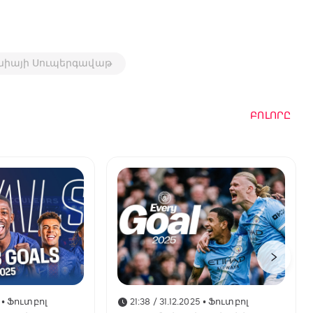
նիայի Սուպերգավաթ
ԲՈԼՈՐԸ
• Ֆուտբոլ
21:38 / 31.12.2025
• Ֆուտբոլ