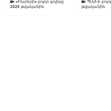
«Ինտերի» բոլոր գոլերը
ՊՍԺ-ի բոլո
2025 թվականին
թվականին