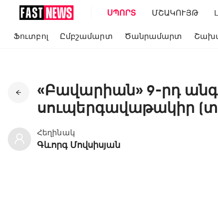
ՍՊՈՐՏ
ՄՇԱԿՈՒՅԹ
Ֆուտբոլ
Ըմբշամարտ
Ծանրամարտ
Շախ
«Բավարիան» 9-րդ ան
սուպերգավաթակիր (տ
Հեղինակ
Գևորգ Մովսիսյան