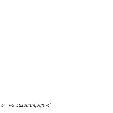
ս 64՛, 1-3՝ Լևանդովսկի 74՛