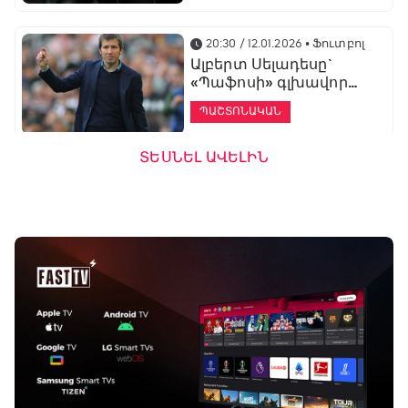
20:30 / 12.01.2026
• Ֆուտբոլ
Ալբերտ Սելադեսը`
«Պաֆոսի» գլխավոր
մարզիչ
ՊԱՇՏՈՆԱԿԱՆ
ՏԵՍՆԵԼ ԱՎԵԼԻՆ
19:53 / 12.01.2026
• Ֆուտբոլ
«Ալաշկերտը»
մարզական հավաք
կանցկացնի
Անթալիայում
13:51 / 12.01.2026
• Ֆուտբոլ
Բալոտելին
կարեիրան կշարունակի
ԱՄԷ-ի երկրորդ լիգայում
ՊԱՇՏՈՆԱԿԱՆ