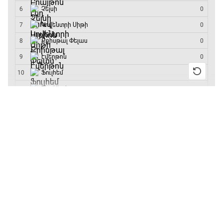
մրցաշարի հաղթող
13:55 / 11.01.2026
• Թենիս
Բուբլիկը հաղթեց
Հոնկոնգի մրցաշարում
և կարիերայում
առաջին անգամ կլինի
10-րդը
12:39 / 11.01.2026
• Ֆուտբոլ
Անգլիայի գավաթ.
«Չելսին» Ռոսենյորի
գլխավորությամբ
առաջին խաղում
հաղթել է
11:38 / 11.01.2026
• Ֆուտբոլ
Ինչ դիտել այսօր