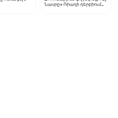
Նասրը» Ռիադի դերբիում
պարտվեց «Ալ Հիլյալին»