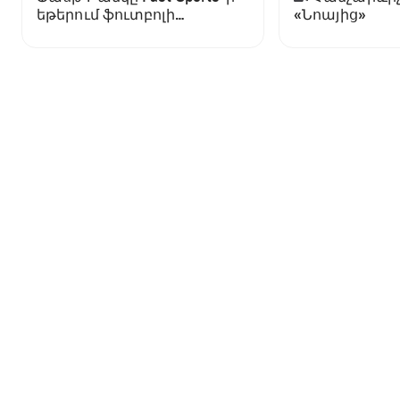
եթերում ֆուտբոլի
«Նոայից»
աշխարհի առաջնության
ցուցադրման գլխավոր
հովանավորն է