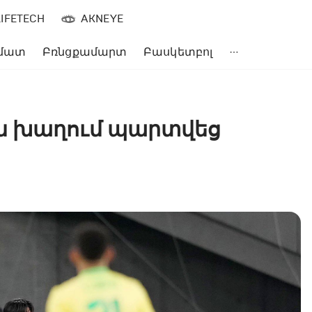
LIFETECH
AKNEYE
մատ
Բռնցքամարտ
Բասկետբոլ
ն խաղում պարտվեց