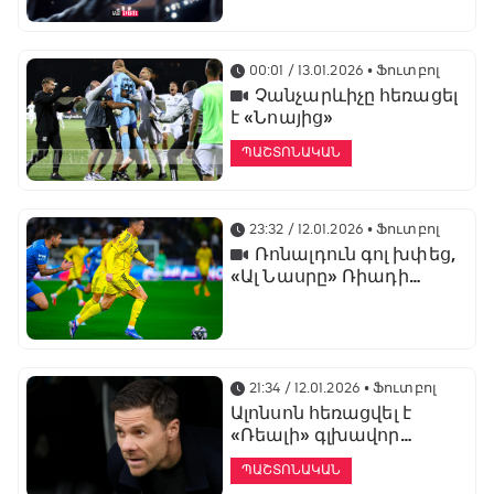
առաջնության
ցուցադրման գլխավոր
հովանավորն է
00:01 / 13.01.2026
• Ֆուտբոլ
Չանչարևիչը հեռացել
է «Նոայից»
ՊԱՇՏՈՆԱԿԱՆ
23:32 / 12.01.2026
• Ֆուտբոլ
Ռոնալդուն գոլ խփեց,
«Ալ Նասրը» Ռիադի
դերբիում պարտվեց «Ալ
Հիլյալին»
21:34 / 12.01.2026
• Ֆուտբոլ
Ալոնսոն հեռացվել է
«Ռեալի» գլխավոր
մարզչի պաշտոնից
ՊԱՇՏՈՆԱԿԱՆ