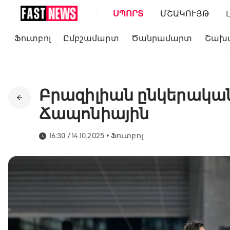
ՍՊՈՐՏ
ՄՇԱԿՈՒՅԹ
Ֆուտբոլ
Ըմբշամարտ
Ծանրամարտ
Շախ
Բրազիլիան ընկերակա
Ճապոնիային
16:30 / 14.10.2025
•
Ֆուտբոլ