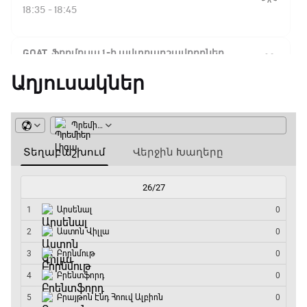
Ֆլիկ. ««Ռեալի» դեմ
18:35 - 18:45
խաղը բոլորովին այլ
բան է»
GOAT. Ֆորմուլա 1-ի ավտոարշավորդներ
18:45 - 19:10
Աղյուսակներ
16:18 / 11.01.2026
• Թենիս
Հոնկոնգ. Խաչանովը և
Ֆորմուլա 1. Հունգարիայի Գրան Պրի.
Ռուբլյովը պարտվեցին
Մրցարշավ
զուգախաղի
եզրափակիչում
19:10 - 21:30
ԱԱ-2026, Փլեյ-օֆֆ, եզրափակիչ. Իսպանիա -
15:45 / 11.01.2026
• Թենիս
Արգենտինա
Սաբալենկան
21:30 - 00:00
երկրորդ տարին
անընդմեջ հաղթել է
Բրիսբենի մրցաշարում
14:49 / 11.01.2026
• Թենիս
Մեդվեդևը` Բրիսբենի