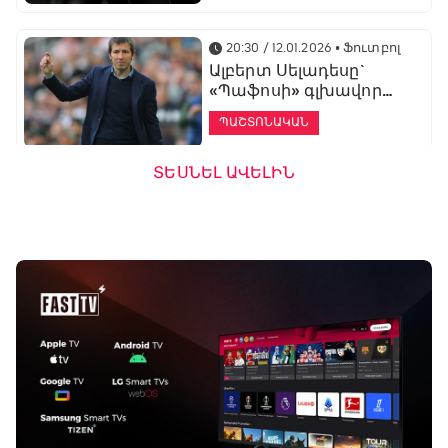
20:30 / 12.01.2026
• Ֆուտբոլ
Ալբերտ Սելադեսը`
«Պաֆոսի» գլխավոր
մարզիչ
ՊԱՇՏՈՆԱԿԱՆ
ՏԵՍՆԵԼ ԱՎԵԼԻՆ
19:53 / 12.01.2026
• Ֆուտբոլ
«Ալաշկերտը»
մարզական հավաք
կանցկացնի
Անթալիայում
13:51 / 12.01.2026
• Ֆուտբոլ
Բալոտելին
կարեիրան կշարունակի
ԱՄԷ-ի երկրորդ լիգայում
ՊԱՇՏՈՆԱԿԱՆ