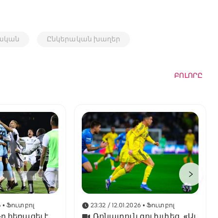
ական
Ընկերական խաղեր
ԲՈԼՈՐԸ
6
• Ֆուտբոլ
23:32 / 12.01.2026
• Ֆուտբոլ
ը հեռացել է
Ռոնալդուն գոլ խփեց, «Ալ