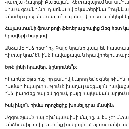
Կատյա Հակոբի Բաբայան: Հետագայում նա ամուսնացե
նրա ազգանունը` դառնալով Եկատերինա Բուչնևա: 
անունը դրել են Կատյա՝ ի պատիվ իր ռուս ընկերնե
Հայաստանի ֆուտբոլի ֆեդերացիայից Ձեզ հետ 
հրավերի հարցով:
Անձամբ ինձ հետ՝ ոչ։ Բայց նրանք կապ են հաստատ
դիտարկում են ինձ հավաքական հրավիրելու տար
Եթե լինի հրավեր, կընդունե՞ք։
Իհարկե: Եթե ինչ-որ բանով կարող եմ օգնել թիմի
համար հպարտություն է խաղալ ազգային հավաքակա
ինձ լիարժեք հայ եմ զգում, բայց հայկական արյու
Իսկ ինչո՞ւ հիմա որոշեցիք խոսել դրա մասին։
Ազգությամբ հայ է իմ պապիկի մայրը, և ես չէի մ
անձնագիր ու իրավունք խաղալու Հայաստանի ազ