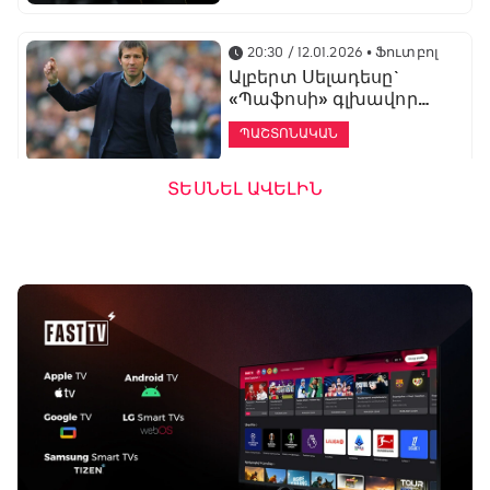
20:30 / 12.01.2026
• Ֆուտբոլ
Ալբերտ Սելադեսը`
«Պաֆոսի» գլխավոր
մարզիչ
ՊԱՇՏՈՆԱԿԱՆ
ՏԵՍՆԵԼ ԱՎԵԼԻՆ
19:53 / 12.01.2026
• Ֆուտբոլ
«Ալաշկերտը»
մարզական հավաք
կանցկացնի
Անթալիայում
13:51 / 12.01.2026
• Ֆուտբոլ
Բալոտելին
կարեիրան կշարունակի
ԱՄԷ-ի երկրորդ լիգայում
ՊԱՇՏՈՆԱԿԱՆ