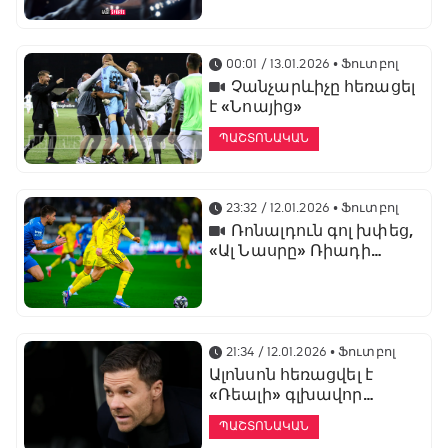
առաջնության
ցուցադրման գլխավոր
հովանավորն է
00:01 / 13.01.2026
• Ֆուտբոլ
Չանչարևիչը հեռացել
է «Նոայից»
ՊԱՇՏՈՆԱԿԱՆ
23:32 / 12.01.2026
• Ֆուտբոլ
Ռոնալդուն գոլ խփեց,
«Ալ Նասրը» Ռիադի
դերբիում պարտվեց «Ալ
Հիլյալին»
21:34 / 12.01.2026
• Ֆուտբոլ
Ալոնսոն հեռացվել է
«Ռեալի» գլխավոր
մարզչի պաշտոնից
ՊԱՇՏՈՆԱԿԱՆ