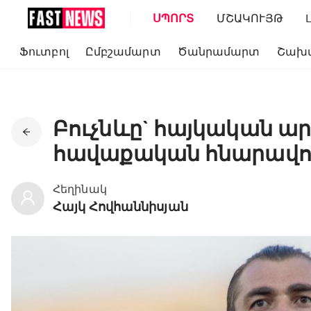
ՍՊՈՐՏ
ՄՇԱԿՈՒՅԹ
Ֆուտբոլ
Ըմբշամարտ
Ծանրամարտ
Շախ
Բուչնևը` հայկական 
հավաքական հնարավոր
Հեղինակ
Հայկ Հովհաննիսյան