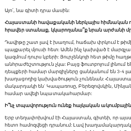
Այո՛, նա գիտի դրա մասին:
Հայաստանի հավաքականի ներկայիս հիմնական դ
հրավեր ստանաք, կկարողանա՞ք նրան արժանի մրց
Դավիթը շատ լավ է խաղում, հաճախ փրկում է թիմի
պայքարել մյուսի հետ: Ամեն ինչ կախված է մարզչա
կազմում դուրս կբերի: Յուրչենկոյի հետ թիմը հա
անհրաժեշտություն չկա: Բայց ֆուտբոլում լինում
դեպքերի համար մարզիչները ցանկանում են 3-4 
խաղացողից կախվածություն չունենան: Հայաստա
մակարդակի են` Կապառոսը, Բերեզովսկին, Մինյանո
համար ավելի նպատակահարմար:
Ի՞նչ տպավորություն ունեք հայկական ակումբային
Երբ տեղափոխվում էի Հայաստան, գիտեի, որ այստ
հետո համոզվեցի դրանում: Լավ խաղամակարդա