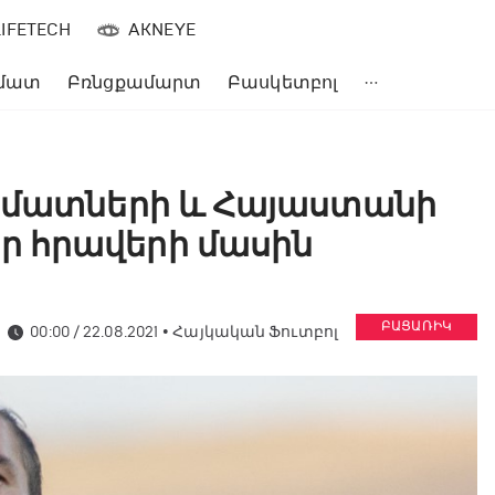
LIFETECH
AKNEYE
մատ
Բռնցքամարտ
Բասկետբոլ
արմատների և Հայաստանի
 հրավերի մասին
ԲԱՑԱՌԻԿ
00:00 / 22.08.2021
•
Հայկական Ֆուտբոլ