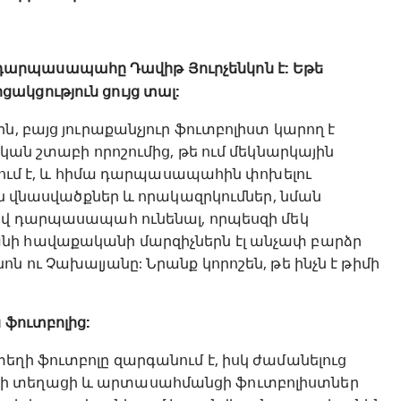
արպասապահը Դավիթ Յուրչենկոն է: Եթե
ակցություն ցույց տալ:
ն, բայց յուրաքանչյուր ֆուտբոլիստ կարող է
կան շտաբի որոշումից, թե ում մեկնարկային
ղթում է, և հիմա դարպասապահին փոխելու
 են վնասվածքներ և որակազրկումներ, նման
լավ դարպասապահ ունենալ, որպեսզի մեկ
նի հավաքականի մարզիչներն էլ անչափ բարձր
ն ու Չախալյանը: Նրանք կորոշեն, թե ինչն է թիմի
 ֆուտբոլից:
եղի ֆուտբոլը զարգանում է, իսկ ժամանելուց
կի տեղացի և արտասահմանցի ֆուտբոլիստներ