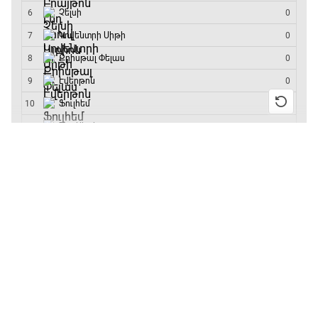
մրցաշարի հաղթող
21:10 - 23:45
Մշակույթ և ֆուտբոլ
23:45 - 00:00
13:55 / 11.01.2026
• Թենիս
Բուբլիկը հաղթեց
Հոնկոնգի մրցաշարում
և կարիերայում
առաջին անգամ կլինի
10-րդը
12:39 / 11.01.2026
• Ֆուտբոլ
Անգլիայի գավաթ.
«Չելսին» Ռոսենյորի
գլխավորությամբ
առաջին խաղում
հաղթել է
11:38 / 11.01.2026
• Ֆուտբոլ
Ինչ դիտել այսօր