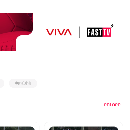
Փյունիկ
ԲՈԼՈՐԸ