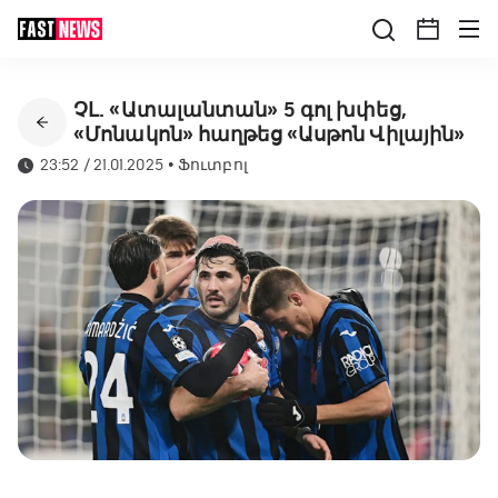
ՉԼ. «Ատալանտան» 5 գոլ խփեց,
«Մոնակոն» հաղթեց «Ասթոն Վիլային»
23:52 / 21.01.2025
•
Ֆուտբոլ