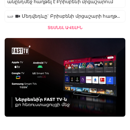
անընդմեջ հաղթել է Բրիսբենի մրցաշարում
Մեդվեդևը` Բրիսբենի մրցաշարի հաղթող
14:49
ՏԵՍՆԵԼ ԱՎԵԼԻՆ