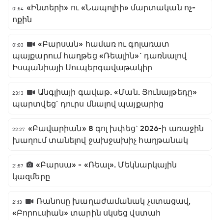
«Ինտերի» ու «Նապոլիի» մարտական ոչ-
01:54
ոքին
«Բարսան» համառ ու գոլառատ
01:03
պայքարում հաղթեց «Ռեալին»` դառնալով
Իսպանիայի Սուպերգավաթակիր
Անգլիայի գավաթ. «Ման. Յունայթեդը»
23:13
պարտվեց` դուրս մնալով պայքարից
«Բավարիան» 8 գոլ խփեց` 2026-ի առաջին
22:27
խաղում տանելով ջախջախիչ հաղթանակ
«Բարսա» - «Ռեալ». Մեկնարկային
21:57
կազմերը
Ռանոսը խաղաժամանակ չստացավ,
21:13
«Բորուսիան» տարին սկսեց վստահ