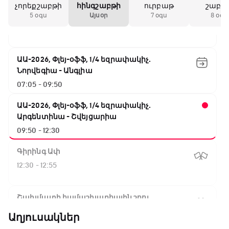
չորեքշաբթի
հինգշաբթի
ուրբաթ
շաբա
NBA. Սան Անտոնիո - Նիքս
5 օգս
Այսօր
7 օգս
8 օգս
04:40 - 07:05
ԱԱ-2026, Փլեյ-օֆֆ, 1/4 եզրափակիչ.
Նորվեգիա - Անգլիա
07:05 - 09:50
ԱԱ-2026, Փլեյ-օֆֆ, 1/4 եզրափակիչ.
Արգենտինա - Շվեյցարիա
09:50 - 12:30
Գիրինգ Ափ
12:30 - 12:55
Շախմատի համաշխարհային շոու
12:55 - 13:20
Աղյուսակներ