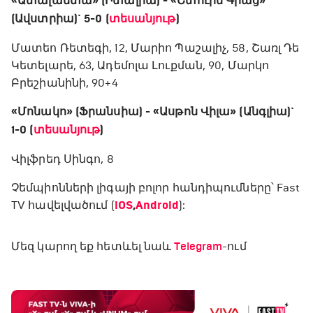
«Ատալանտա» (Իտալիա) - «Շտուրմ Գրաց»
(Ավստրիա)` 5-0 (
տեսանյութ
)
Մատեո Ռետեգի, 12, Մարիո Պաշալիչ, 58, Շառլ Դե
Կետելարե, 63, Ադեմոլա Լուքման, 90, Մարկո
Բրեշիանինի, 90+4
«Մոնակո» (Ֆրանսիա) - «Ասթոն Վիլա» (Անգլիա)`
1-0 (
տեսանյութ
)
Վիլֆրեդ Սինգո, 8
Չեմպիոնների լիգայի բոլոր հանդիպումները՝ Fast
TV հավելվածում (
iOS
,
Android
):
Մեզ կարող եք հետևել նաև
Telegram
-ում