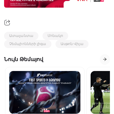
Ատալանտա
Մոնակո
Չեմպիոնների լիգա
Ասթոն Վիլա
Նույն Թեմայով