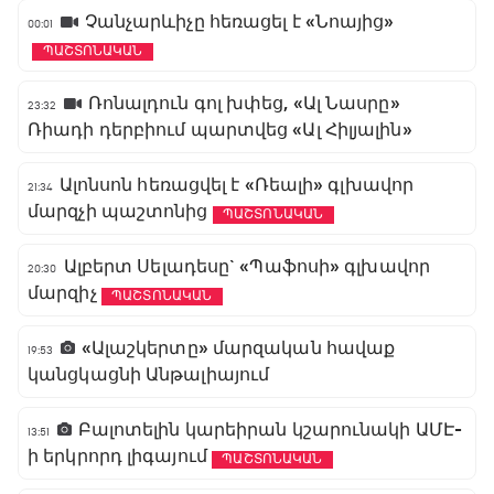
Չանչարևիչը հեռացել է «Նոայից»
00:01
ՊԱՇՏՈՆԱԿԱՆ
Ռոնալդուն գոլ խփեց, «Ալ Նասրը»
23:32
Ռիադի դերբիում պարտվեց «Ալ Հիլյալին»
Ալոնսոն հեռացվել է «Ռեալի» գլխավոր
21:34
մարզչի պաշտոնից
ՊԱՇՏՈՆԱԿԱՆ
Ալբերտ Սելադեսը` «Պաֆոսի» գլխավոր
20:30
մարզիչ
ՊԱՇՏՈՆԱԿԱՆ
«Ալաշկերտը» մարզական հավաք
19:53
կանցկացնի Անթալիայում
Բալոտելին կարեիրան կշարունակի ԱՄԷ-
13:51
ի երկրորդ լիգայում
ՊԱՇՏՈՆԱԿԱՆ