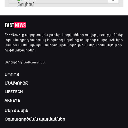
Լա լիգայի ստադիոնները
18:40 - 18:50
ԱԱ-2026, Փլեյ-օֆֆ, 3-րդ տեղի խաղ.
FastNews
-ը սպորտային լուրեր, հոդվածներ ու վերլուծություններ
տրամադրող հարթակ է, որտեղ կգտնեք տարբեր մարզաձևերի
Ֆրանսիա - Անգլիա
մասին ամենաթարմ սպորտային նորություններ, տեսանյութեր
18:50 - 21:10
ու ֆոտոշարքեր։
Փ/Ֆ Ամեն ինչ կամ ոչինչ. Մանչեսթեր Սիթի
Ստեղծող՝ Softconstruct
21:10 - 23:45
ՍՊՈՐՏ
ՄՇԱԿՈՒՅԹ
Մշակույթ և ֆուտբոլ
LIFETECH
23:45 - 00:00
AKNEYE
Մեր մասին
Օգտագործման պայմաններ