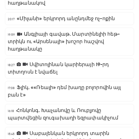
հաղթանակով
«Միլանի» երկրորդ անընդմեջ ոչ-ոքին
20:17
Անգլիայի գավաթ. Մարտինելիի հեթ-
19:59
տրիկն ու «Արսենալի» խոշոր հաշվով
հաղթանակը
Սվիտոլինան կարիերայի 19-րդ
18:27
տիտղոսն է նվաճել
Ֆլիկ. ««Ռեալի» դեմ խաղը բոլորովին այլ
17:08
բան է»
Հոնկոնգ. Խաչանովը և Ռուբլյովը
16:18
պարտվեցին զուգախաղի եզրափակիչում
Սաբալենկան երկրորդ տարին
15:45