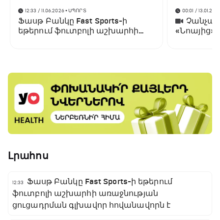
12:33 / 11.06.2026
• ՍՊՈՐՏ
00:01 / 13.01.202
Ֆասթ Բանկը Fast Sports-ի
Չանչարև
եթերում ֆուտբոլի աշխարհի
«Նոայից»
առաջնության ցուցադրման
գլխավոր հովանավորն է
Լրահոս
Ֆասթ Բանկը Fast Sports-ի եթերում
12:33
ֆուտբոլի աշխարհի առաջնության
ցուցադրման գլխավոր հովանավորն է