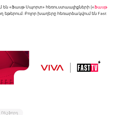
մ են «Ֆասթ Սպորտ» հեռուստաալիքների («
Ֆասթ
ղիղ եթերում: Բոլոր խաղերը հեռարձակվում են Fast
 Ռեշֆորդ