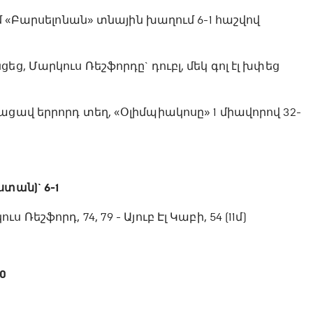
մ «Բարսելոնան» տնային խաղում 6-1 հաշվով
ց, Մարկուս Ռեշֆորդը` դուբլ, մեկ գոլ էլ խփեց
ցավ երրորդ տեղ, «Օլիմպիակոսը» 1 միավորով 32-
տան)` 6-1
ւս Ռեշֆորդ, 74, 79 - Այուբ Էլ Կաբի, 54 (11մ)
0