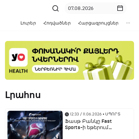
Լուրեր
Հոդվածներ
Հարցազրույցներ
Լրահոս
12:33 / 11.06.2026
• ՍՊՈՐՏ
Ֆասթ Բանկը Fast
Sports-ի եթերում
ֆուտբոլի աշխարհի