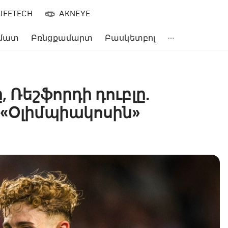
LIFETECH
AKNEYE
մատ
Բռնցքամարտ
Բասկետբոլ
, Ռեշֆորդի դուբլը.
 «Օլիմպիակոսին»