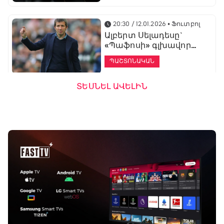
20:30 / 12.01.2026
• Ֆուտբոլ
Ալբերտ Սելադեսը`
«Պաֆոսի» գլխավոր
մարզիչ
ՊԱՇՏՈՆԱԿԱՆ
ՏԵՍՆԵԼ ԱՎԵԼԻՆ
19:53 / 12.01.2026
• Ֆուտբոլ
«Ալաշկերտը»
մարզական հավաք
կանցկացնի
Անթալիայում
13:51 / 12.01.2026
• Ֆուտբոլ
Բալոտելին
կարեիրան կշարունակի
ԱՄԷ-ի երկրորդ լիգայում
ՊԱՇՏՈՆԱԿԱՆ