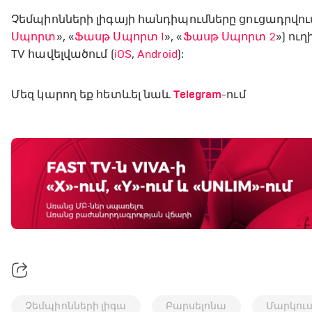
Չեմպիոնների լիգայի հանդիպումները ցուցադրվու
Սպորտ
», «
Ֆասթ Սպորտ 1
», «
Ֆասթ Սպորտ 2
») ու
TV հավելվածում (
iOS
,
Android
):
Մեզ կարող եք հետևել նաև
Telegram
-ում
Չեմպիոնների լիգա
Բարսելոնա
Մարկուս