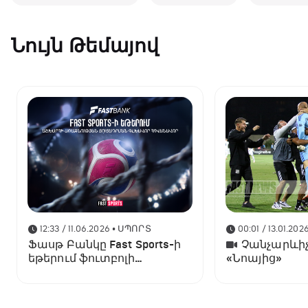
Նույն Թեմայով
12:33 / 11.06.2026
• ՍՊՈՐՏ
00:01 / 13.01.202
Ֆասթ Բանկը Fast Sports-ի
Չանչարևիչ
եթերում ֆուտբոլի
«Նոայից»
աշխարհի առաջնության
ցուցադրման գլխավոր
հովանավորն է