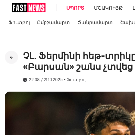
ՍՊՈՐՏ
ՄՇԱԿՈՒՅԹ
Ֆուտբոլ
Ըմբշամարտ
Ծանրամարտ
Շախ
ՉԼ. Ֆերմինի հեթ-տրիկը
«Բարսան» շանս չտվեց
22:38 / 21.10.2025
•
Ֆուտբոլ