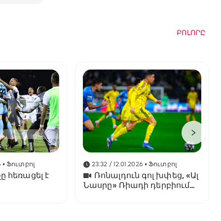
ԲՈԼՈՐԸ
6
• Ֆուտբոլ
23:32 / 12.01.2026
• Ֆուտբոլ
ը հեռացել է
Ռոնալդուն գոլ խփեց, «Ալ
Նասրը» Ռիադի դերբիում
պարտվեց «Ալ Հիլյալին»