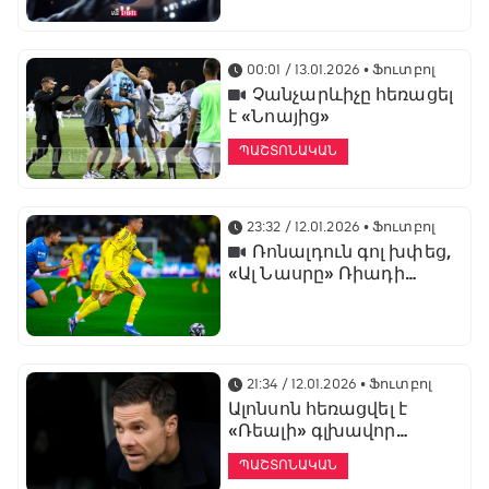
առաջնության
ցուցադրման գլխավոր
հովանավորն է
00:01 / 13.01.2026
• Ֆուտբոլ
Չանչարևիչը հեռացել
է «Նոայից»
ՊԱՇՏՈՆԱԿԱՆ
23:32 / 12.01.2026
• Ֆուտբոլ
Ռոնալդուն գոլ խփեց,
«Ալ Նասրը» Ռիադի
դերբիում պարտվեց «Ալ
Հիլյալին»
21:34 / 12.01.2026
• Ֆուտբոլ
Ալոնսոն հեռացվել է
«Ռեալի» գլխավոր
մարզչի պաշտոնից
ՊԱՇՏՈՆԱԿԱՆ