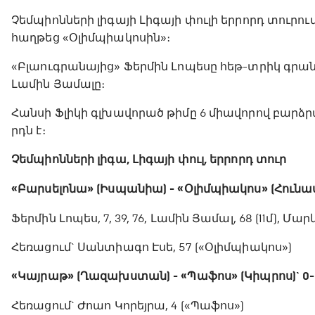
Չեմպիոնների լիգայի Լիգայի փուլի երրորդ տուրու
հաղթեց «Օլիմպիակոսին»։
«Բլաուգրանայից» Ֆերմին Լոպեսը հեթ-տրիկ գրանցե
Լամին Յամալը։
Հանսի Ֆլիկի գլխավորած թիմը 6 միավորով բարձրա
րդն է։
Չեմպիոնների լիգա, Լիգայի փուլ, երրորդ տուր
«Բարսելոնա» (Իսպանիա) - «Օլիմպիակոս» (Հունաս
Ֆերմին Լոպես, 7, 39, 76, Լամին Յամալ, 68 (11մ), Մարկո
Հեռացում` Սանտիագո Էսե, 57 («Օլիմպիակոս»)
«Կայրաթ» (Ղազախստան) - «Պաֆոս» (Կիպրոս)` 0-
Հեռացում` Ժոաո Կորեյրա, 4 («Պաֆոս»)