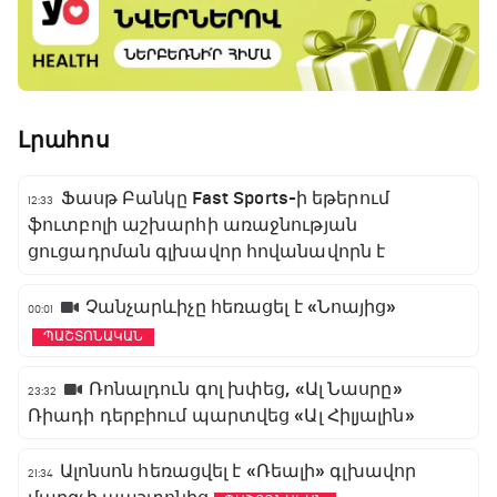
Լրահոս
Ֆասթ Բանկը Fast Sports-ի եթերում
12:33
ֆուտբոլի աշխարհի առաջնության
ցուցադրման գլխավոր հովանավորն է
Չանչարևիչը հեռացել է «Նոայից»
00:01
ՊԱՇՏՈՆԱԿԱՆ
Ռոնալդուն գոլ խփեց, «Ալ Նասրը»
23:32
Ռիադի դերբիում պարտվեց «Ալ Հիլյալին»
Ալոնսոն հեռացվել է «Ռեալի» գլխավոր
21:34