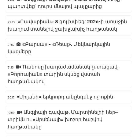
պարտվեց` դուրս մնալով պայքարից
«Բավարիան» 8 գոլ խփեց` 2026-ի առաջին
22:27
խաղում տանելով ջախջախիչ հաղթանակ
«Բարսա» - «Ռեալ». Մեկնարկային
21:57
կազմերը
Ռանոսը խաղաժամանակ չստացավ,
21:13
«Բորուսիան» տարին սկսեց վստահ
հաղթանակով
«Միլանի» երկրորդ անընդմեջ ոչ-ոքին
20:17
Անգլիայի գավաթ. Մարտինելիի հեթ-
19:59
տրիկն ու «Արսենալի» խոշոր հաշվով
հաղթանակը