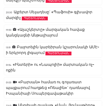
մարզչի պաշտոնից
ՊԱՇՏՈՆԱԿԱՆ
Ալբերտ Սելադեսը` «Պաֆոսի» գլխավոր
20:30
մարզիչ
ՊԱՇՏՈՆԱԿԱՆ
«Ալաշկերտը» մարզական հավաք
19:53
կանցկացնի Անթալիայում
Բալոտելին կարեիրան կշարունակի ԱՄԷ-
13:51
ի երկրորդ լիգայում
ՊԱՇՏՈՆԱԿԱՆ
«Ինտերի» ու «Նապոլիի» մարտական ոչ-
01:54
ոքին
«Բարսան» համառ ու գոլառատ
01:03
պայքարում հաղթեց «Ռեալին»` դառնալով
Իսպանիայի Սուպերգավաթակիր
Անգլիայի գավաթ. «Ման. Յունայթեդը»
23:13