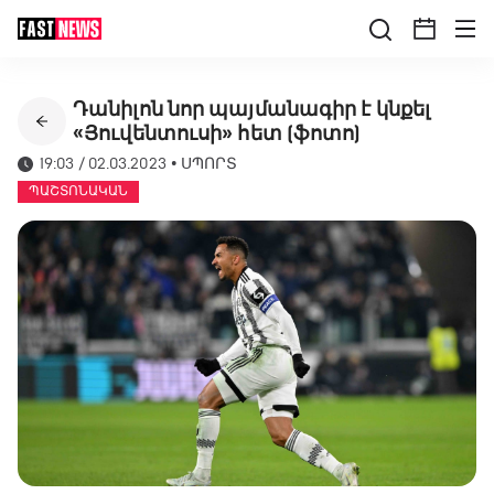
Դանիլոն նոր պայմանագիր է կնքել
«Յուվենտուսի» հետ (ֆոտո)
19:03 / 02.03.2023
•
ՍՊՈՐՏ
ՊԱՇՏՈՆԱԿԱՆ