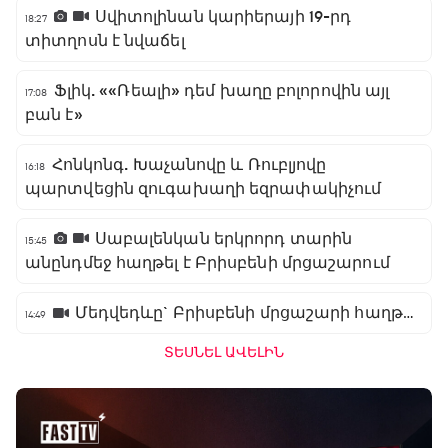
Սվիտոլինան կարիերայի 19-րդ
18:27
տիտղոսն է նվաճել
Ֆլիկ. ««Ռեալի» դեմ խաղը բոլորովին այլ
17:08
բան է»
Հոնկոնգ. Խաչանովը և Ռուբլյովը
16:18
պարտվեցին զուգախաղի եզրափակիչում
Սաբալենկան երկրորդ տարին
15:45
անընդմեջ հաղթել է Բրիսբենի մրցաշարում
Մեդվեդևը` Բրիսբենի մրցաշարի հաղթող
14:49
ՏԵՍՆԵԼ ԱՎԵԼԻՆ