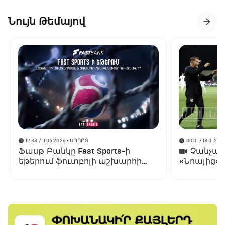
Նույն Թեմայով
12:33 / 11.06.2026
• ՍՊՈՐՏ
00:01 / 13.01.202
Ֆասթ Բանկը Fast Sports-ի
Չանչարև
եթերում ֆուտբոլի աշխարհի
«Նոայից»
առաջնության ցուցադրման
գլխավոր հովանավորն է