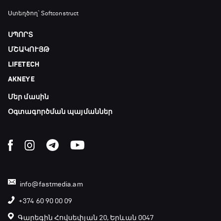
Ստեղծող՝ Softconstruct
ՍՊՈՐՏ
ՄՇԱԿՈՒՅԹ
LIFETECH
AKNEYE
Մեր մասին
Օգտագործման պայմաններ
info@fastmedia.am
+374 60 90 00 09
Գարեգին Հովսեփյան 20, Երևան 0047