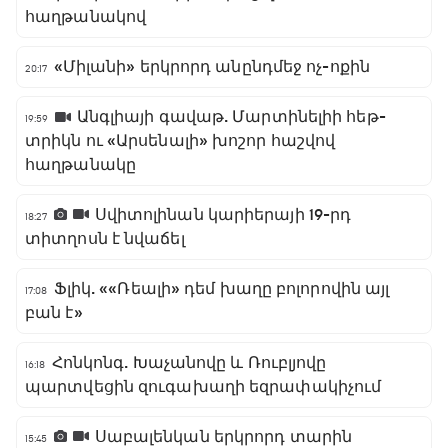
հաղթանակով
«Միլանի» երկրորդ անընդմեջ ոչ-ոքին
20:17
Անգլիայի գավաթ. Մարտինելիի հեթ-
19:59
տրիկն ու «Արսենալի» խոշոր հաշվով
հաղթանակը
Սվիտոլինան կարիերայի 19-րդ
18:27
տիտղոսն է նվաճել
Ֆլիկ. ««Ռեալի» դեմ խաղը բոլորովին այլ
17:08
բան է»
Հոնկոնգ. Խաչանովը և Ռուբլյովը
16:18
պարտվեցին զուգախաղի եզրափակիչում
Սաբալենկան երկրորդ տարին
15:45