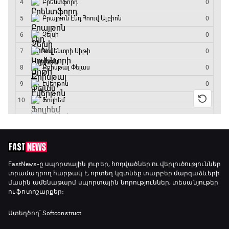
Փ/Ֆ Մաքս Ֆերստապեն. Չեմպիոնի
անատոմիա
21:00 - 23:20
Առագաստանավային սպորտ
23:20 - 23:45
Մշակույթ և ֆուտբոլ
23:45 - 00:00
FastNews
-ը սպորտային լուրեր, հոդվածներ ու վերլուծություններ
տրամադրող հարթակ է, որտեղ կգտնեք տարբեր մարզաձևերի
մասին ամենաթարմ սպորտային նորություններ, տեսանյութեր
ու ֆոտոշարքեր։
Ստեղծող՝ Softconstruct