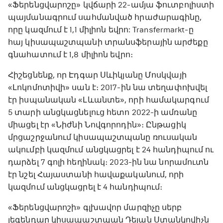
«Ֆերենցվարոշը» կվճարի 22-ամյա ֆուտբոլիստի
պայմանագրում սահմանված հրաժարագինը,
որը կազմում է 1,1 միլիոն եվրո: Transfermarkt-ը
հայ կիսապաշտպանի տրանսֆերային արժեքը
գնահատում է 1,8 միլիոն եվրո։
Հիշեցնենք, որ Էդգար Սևիկյանը Մոսկվայի
«Լոկոմոտիվի» սան է։ 2017-ին նա տեղափոխվել
էր իսպանական «Լևանտե», որի համակարգում
5 տարի անցկացնելուց հետո 2022-ի ամռանը
միացել էր «Նիժնի Նովգորոդին»։ Ընթացիկ
մրցաշրջանում կիսապաշտպանը ռուսական
ակումբի կազմում անցկացրել է 24 հանդիպում ու
դարձել 7 գոլի հեղինակ։ 2023-ին նա նորամուտն
էր նշել Հայաստանի հավաքականում, որի
կազմում անցկացրել է 4 հանդիպում։
«Ֆերենցվարոշի» գլխավոր մարզիչը սերբ
լեգենդար կիսապաշտպան Դեյան Ստանկովիչն