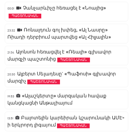
Չանչարևիչը հեռացել է «Նոայից»
00:01
ՊԱՇՏՈՆԱԿԱՆ
Ռոնալդուն գոլ խփեց, «Ալ Նասրը»
23:32
Ռիադի դերբիում պարտվեց «Ալ Հիլյալին»
Ալոնսոն հեռացվել է «Ռեալի» գլխավոր
21:34
մարզչի պաշտոնից
ՊԱՇՏՈՆԱԿԱՆ
Ալբերտ Սելադեսը` «Պաֆոսի» գլխավոր
20:30
մարզիչ
ՊԱՇՏՈՆԱԿԱՆ
«Ալաշկերտը» մարզական հավաք
19:53
կանցկացնի Անթալիայում
Բալոտելին կարեիրան կշարունակի ԱՄԷ-
13:51
ի երկրորդ լիգայում
ՊԱՇՏՈՆԱԿԱՆ