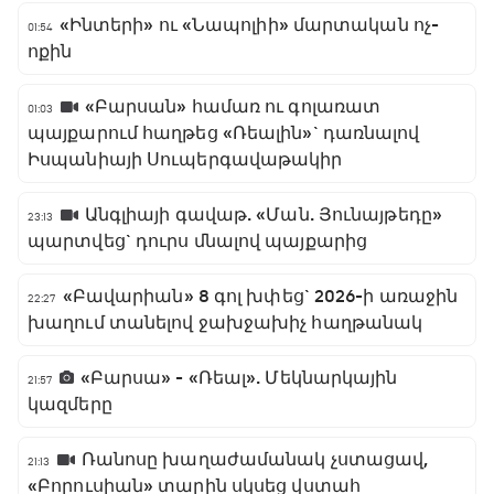
«Ինտերի» ու «Նապոլիի» մարտական ոչ-
01:54
ոքին
«Բարսան» համառ ու գոլառատ
01:03
պայքարում հաղթեց «Ռեալին»` դառնալով
Իսպանիայի Սուպերգավաթակիր
Անգլիայի գավաթ. «Ման. Յունայթեդը»
23:13
պարտվեց` դուրս մնալով պայքարից
«Բավարիան» 8 գոլ խփեց` 2026-ի առաջին
22:27
խաղում տանելով ջախջախիչ հաղթանակ
«Բարսա» - «Ռեալ». Մեկնարկային
21:57
կազմերը
Ռանոսը խաղաժամանակ չստացավ,
21:13
«Բորուսիան» տարին սկսեց վստահ