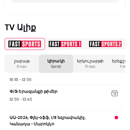
Փ/Ֆ Ակումբների աշխարհ
07:00 - 07:50
TV Ալիք
NBA. Սան Անտոնիո - Նիքս
07:50 - 10:10
շաբաթ
կիրակի
երկուշաբթի
երեքշա
ԱԱ-2026, Փլեյ-օֆֆ, 1/16 եզրափակիչ.
8 օգս
Այսօր
10 օգս
11 օգս
Արգենտինա - Կաբո Վերդե
10:10 - 12:55
Փ/Ֆ Երազանքի թիմեր
12:55 - 13:45
ԱԱ-2026, Փլեյ-օֆֆ, 1/8 եզրափակիչ.
Կանադա - Մարոկկո