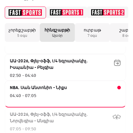
Բացօթյա մարզական շոու
01:30 - 02:00
չորեքշաբթի
հինգշաբթի
ուրբաթ
շաբա
Փ/Ֆ Երազանքի թիմեր
5 օգս
Այսօր
7 օգս
8 օգս
02:00 - 02:50
ԱԱ-2026, Փլեյ-օֆֆ, 1/4 եզրափակիչ.
Իսպանիա - Բելգիա
02:50 - 04:40
NBA. Սան Անտոնիո - Նիքս
04:40 - 07:05
ԱԱ-2026, Փլեյ-օֆֆ, 1/4 եզրափակիչ.
Նորվեգիա - Անգլիա
07:05 - 09:50