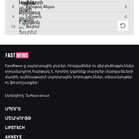
GOAT. Կանանց հեծանվավազք
15:45 - 16:10
ԱԱ-2026, Փլեյ-օֆֆ, կիսաեզրափակիչ.
Անգլիա - Արգենտինա
16:10 - 18:10
Առագաստանավային սպորտ
FastNews
-ը սպորտային լուրեր, հոդվածներ ու վերլուծություններ
տրամադրող հարթակ է, որտեղ կգտնեք տարբեր մարզաձևերի
18:10 - 18:40
մասին ամենաթարմ սպորտային նորություններ, տեսանյութեր
ու ֆոտոշարքեր։
Լա լիգայի ստադիոնները
Ստեղծող՝ Softconstruct
18:40 - 18:50
ՍՊՈՐՏ
ՄՇԱԿՈՒՅԹ
ԱԱ-2026, Փլեյ-օֆֆ, 3-րդ տեղի խաղ.
LIFETECH
Ֆրանսիա - Անգլիա
18:50 - 21:10
AKNEYE