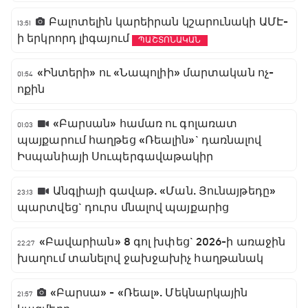
Բալոտելին կարեիրան կշարունակի ԱՄԷ-
13:51
ի երկրորդ լիգայում
ՊԱՇՏՈՆԱԿԱՆ
«Ինտերի» ու «Նապոլիի» մարտական ոչ-
01:54
ոքին
«Բարսան» համառ ու գոլառատ
01:03
պայքարում հաղթեց «Ռեալին»` դառնալով
Իսպանիայի Սուպերգավաթակիր
Անգլիայի գավաթ. «Ման. Յունայթեդը»
23:13
պարտվեց` դուրս մնալով պայքարից
«Բավարիան» 8 գոլ խփեց` 2026-ի առաջին
22:27
խաղում տանելով ջախջախիչ հաղթանակ
«Բարսա» - «Ռեալ». Մեկնարկային
21:57