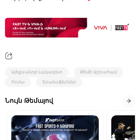
Ալեքսանդր Լակազետ
Թեմի Աբրահամ
Ռոմա
Տրանսֆերներ
Նույն Թեմայով