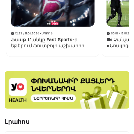
12:33 / 11.06.2026
• ՍՊՈՐՏ
00:01 / 13.01.202
Ֆասթ Բանկը Fast Sports-ի
Չանչարև
եթերում ֆուտբոլի աշխարհի
«Նոայից»
առաջնության ցուցադրման
գլխավոր հովանավորն է
Լրահոս