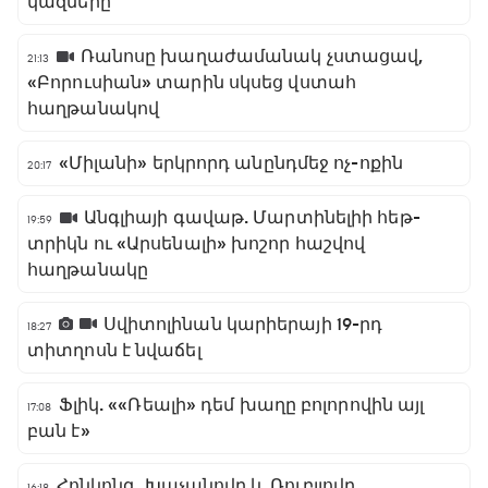
կազմերը
Ռանոսը խաղաժամանակ չստացավ,
21:13
«Բորուսիան» տարին սկսեց վստահ
հաղթանակով
«Միլանի» երկրորդ անընդմեջ ոչ-ոքին
20:17
Անգլիայի գավաթ. Մարտինելիի հեթ-
19:59
տրիկն ու «Արսենալի» խոշոր հաշվով
հաղթանակը
Սվիտոլինան կարիերայի 19-րդ
18:27
տիտղոսն է նվաճել
Ֆլիկ. ««Ռեալի» դեմ խաղը բոլորովին այլ
17:08
բան է»
Հոնկոնգ. Խաչանովը և Ռուբլյովը
16:18