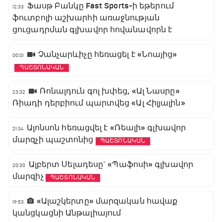
Ֆասթ Բանկը Fast Sports-ի եթերում
12:33
ֆուտբոլի աշխարհի առաջնության
ցուցադրման գլխավոր հովանավորն է
Չանչարևիչը հեռացել է «Նոայից»
00:01
ՊԱՇՏՈՆԱԿԱՆ
Ռոնալդուն գոլ խփեց, «Ալ Նասրը»
23:32
Ռիադի դերբիում պարտվեց «Ալ Հիլյալին»
Ալոնսոն հեռացվել է «Ռեալի» գլխավոր
21:34
մարզչի պաշտոնից
ՊԱՇՏՈՆԱԿԱՆ
Ալբերտ Սելադեսը` «Պաֆոսի» գլխավոր
20:30
մարզիչ
ՊԱՇՏՈՆԱԿԱՆ
«Ալաշկերտը» մարզական հավաք
19:53
կանցկացնի Անթալիայում