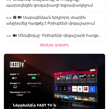
պարտվեցին զուգախաղի եզրափակիչում
Սաբալենկան երկրորդ տարին
15:45
անընդմեջ հաղթել է Բրիսբենի մրցաշարում
Մեդվեդևը` Բրիսբենի մրցաշարի հաղթող
14:49
ՏԵՍՆԵԼ ԱՎԵԼԻՆ