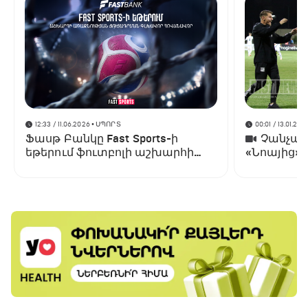
12:33 / 11.06.2026
• ՍՊՈՐՏ
00:01 / 13.01.202
Ֆասթ Բանկը Fast Sports-ի
Չանչարև
եթերում ֆուտբոլի աշխարհի
«Նոայից»
առաջնության ցուցադրման
գլխավոր հովանավորն է