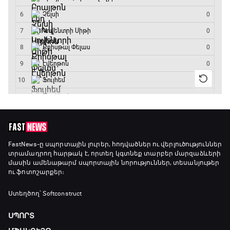
Ֆորմուլա 1. Հունգարիայի Գրան Պրի.
Մրցարշավ
19:10 - 21:30
ԱԱ-2026, Փլեյ-օֆֆ, եզրափակիչ. Իսպանիա -
Արգենտինա
21:30 - 00:00
FastNews
-ը սպորտային լուրեր, հոդվածներ ու վերլուծություններ
տրամադրող հարթակ է, որտեղ կգտնեք տարբեր մարզաձևերի
մասին ամենաթարմ սպորտային նորություններ, տեսանյութեր
ու ֆոտոշարքեր։
Ստեղծող՝ Softconstruct
ՍՊՈՐՏ