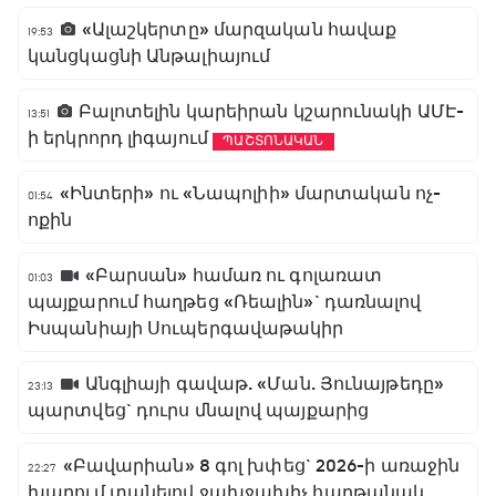
«Ալաշկերտը» մարզական հավաք
19:53
կանցկացնի Անթալիայում
Բալոտելին կարեիրան կշարունակի ԱՄԷ-
13:51
ի երկրորդ լիգայում
ՊԱՇՏՈՆԱԿԱՆ
«Ինտերի» ու «Նապոլիի» մարտական ոչ-
01:54
ոքին
«Բարսան» համառ ու գոլառատ
01:03
պայքարում հաղթեց «Ռեալին»` դառնալով
Իսպանիայի Սուպերգավաթակիր
Անգլիայի գավաթ. «Ման. Յունայթեդը»
23:13
պարտվեց` դուրս մնալով պայքարից
«Բավարիան» 8 գոլ խփեց` 2026-ի առաջին
22:27
խաղում տանելով ջախջախիչ հաղթանակ