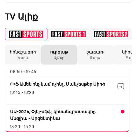
Փ/Ֆ Սպասումներին հակառակ
05:25 - 06:00
TV Ալիք
ԱԱ-2026, Փլեյ-օֆֆ, 1/16 եզրափակիչ.
Ավստրալիա - Եգիպտոս
06:00 - 08:50
հինգշաբթի
ուրբաթ
շաբաթ
կիրա
ԱԱ-2026, Փլեյ-օֆֆ, 1/4 եզրափակիչ.
6 օգս
Այսօր
8 օգս
9 օգս
Իսպանիա - Բելգիա
08:50 - 10:45
Փ/Ֆ Ամեն ինչ կամ ոչինչ. Մանչեսթեր Սիթի
10:45 - 13:20
ԱԱ-2026, Փլեյ-օֆֆ, կիսաեզրափակիչ.
Անգլիա - Արգենտինա
13:20 - 15:20