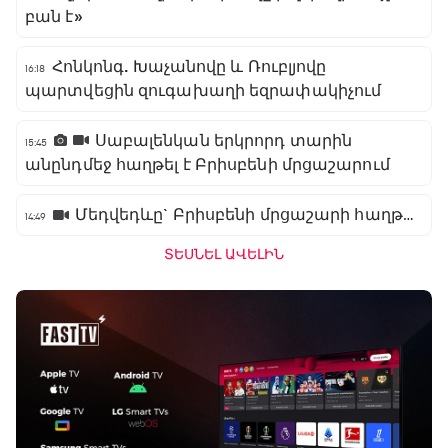
բան է»
Հոնկոնգ. Խաչանովը և Ռուբլյովը
16:18
պարտվեցին զուգախաղի եզրափակիչում
Սաբալենկան երկրորդ տարին
15:45
անընդմեջ հաղթել է Բրիսբենի մրցաշարում
Մեդվեդևը` Բրիսբենի մրցաշարի հաղթող
14:49
ՏԵՍՆԵԼ ԱՎԵԼԻՆ