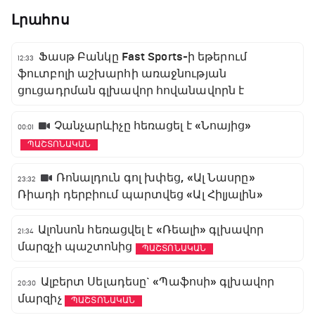
Լրահոս
Ֆասթ Բանկը Fast Sports-ի եթերում
12:33
ֆուտբոլի աշխարհի առաջնության
ցուցադրման գլխավոր հովանավորն է
Չանչարևիչը հեռացել է «Նոայից»
00:01
ՊԱՇՏՈՆԱԿԱՆ
Ռոնալդուն գոլ խփեց, «Ալ Նասրը»
23:32
Ռիադի դերբիում պարտվեց «Ալ Հիլյալին»
Ալոնսոն հեռացվել է «Ռեալի» գլխավոր
21:34
մարզչի պաշտոնից
ՊԱՇՏՈՆԱԿԱՆ
Ալբերտ Սելադեսը` «Պաֆոսի» գլխավոր
20:30
մարզիչ
ՊԱՇՏՈՆԱԿԱՆ