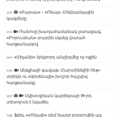
«Բարսա» - «Ռեալ». Մեկնարկային
21:57
կազմերը
Ռանոսը խաղաժամանակ չստացավ,
21:13
«Բորուսիան» տարին սկսեց վստահ
հաղթանակով
«Միլանի» երկրորդ անընդմեջ ոչ-ոքին
20:17
Անգլիայի գավաթ. Մարտինելիի հեթ-
19:59
տրիկն ու «Արսենալի» խոշոր հաշվով
հաղթանակը
Սվիտոլինան կարիերայի 19-րդ
18:27
տիտղոսն է նվաճել
Ֆլիկ. ««Ռեալի» դեմ խաղը բոլորովին այլ
17:08