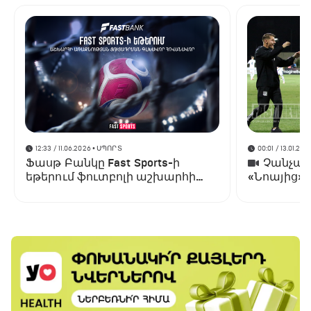
12:33 / 11.06.2026
• ՍՊՈՐՏ
00:01 / 13.01.202
Ֆասթ Բանկը Fast Sports-ի
Չանչարև
եթերում ֆուտբոլի աշխարհի
«Նոայից»
առաջնության ցուցադրման
գլխավոր հովանավորն է