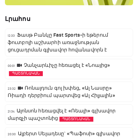
Լրահոս
Ֆասթ Բանկը Fast Sports-ի եթերում
12:33
ֆուտբոլի աշխարհի առաջնության
ցուցադրման գլխավոր հովանավորն է
Չանչարևիչը հեռացել է «Նոայից»
00:01
ՊԱՇՏՈՆԱԿԱՆ
Ռոնալդուն գոլ խփեց, «Ալ Նասրը»
23:32
Ռիադի դերբիում պարտվեց «Ալ Հիլյալին»
Ալոնսոն հեռացվել է «Ռեալի» գլխավոր
21:34
մարզչի պաշտոնից
ՊԱՇՏՈՆԱԿԱՆ
Ալբերտ Սելադեսը` «Պաֆոսի» գլխավոր
20:30