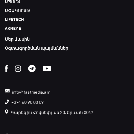
ՍՊՈՐՏ
Ֆուտբոլի ազգեր
ՄՇԱԿՈՒՅԹ
20:10 - 21:00
LIFETECH
AKNEYE
Փ/Ֆ Մաքս Ֆերստապեն. Չեմպիոնի
անատոմիա
Մեր մասին
21:00 - 23:20
Օգտագործման պայմաններ
Առագաստանավային սպորտ
23:20 - 23:45
Մշակույթ և ֆուտբոլ
info@fastmedia.am
23:45 - 00:00
+374 60 90 00 09
Գարեգին Հովսեփյան 20, Երևան 0047