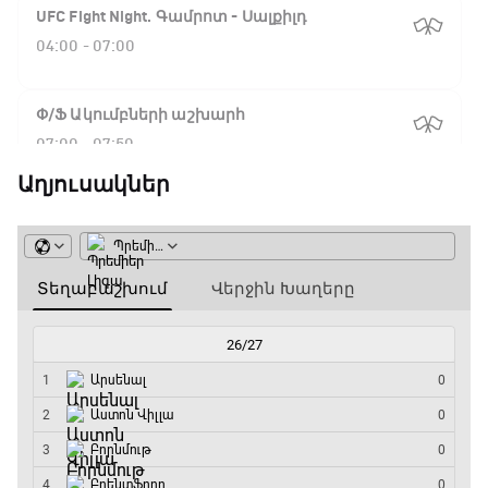
UFC Fight Night. Գամրոտ - Սալքիլդ
04:00 - 07:00
Փ/Ֆ Ակումբների աշխարհ
07:00 - 07:50
Աղյուսակներ
NBA. Սան Անտոնիո - Նիքս
07:50 - 10:10
ԱԱ-2026, Փլեյ-օֆֆ, 1/16 եզրափակիչ.
Արգենտինա - Կաբո Վերդե
10:10 - 12:55
Փ/Ֆ Երազանքի թիմեր
12:55 - 13:45