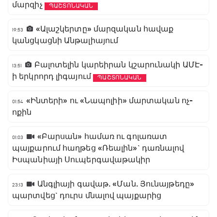
մարզիչ
ՊԱՇՏՈՆԱԿԱՆ
«Ալաշկերտը» մարզական հավաք
19:53
կանցկացնի Անթալիայում
Բալոտելին կարեիրան կշարունակի ԱՄԷ-
13:51
ի երկրորդ լիգայում
ՊԱՇՏՈՆԱԿԱՆ
«Ինտերի» ու «Նապոլիի» մարտական ոչ-
01:54
ոքին
«Բարսան» համառ ու գոլառատ
01:03
պայքարում հաղթեց «Ռեալին»` դառնալով
Իսպանիայի Սուպերգավաթակիր
Անգլիայի գավաթ. «Ման. Յունայթեդը»
23:13
պարտվեց` դուրս մնալով պայքարից