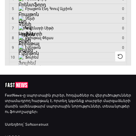
ԱԱ-2026, Փլեյ-օֆֆ, 1/8 եզրափակիչ.
Կանադա - Մարոկկո
13:45 - 15:45
GOAT. Սպորտային խաբեության սկանդալներ
15:45 - 16:15
ԱԱ-2026, Փլեյ-օֆֆ, եզրափակիչ. Իսպանիա -
Արգենտինա
16:15 - 19:30
Լա լիգայի ստադիոնները
19:30 - 19:40
FastNews
-ը սպորտային լուրեր, հոդվածներ ու վերլուծություններ
տրամադրող հարթակ է, որտեղ կգտնեք տարբեր մարզաձևերի
մասին ամենաթարմ սպորտային նորություններ, տեսանյութեր
ու ֆոտոշարքեր։
Գիրինգ Ափ
19:40 - 20:10
Ստեղծող՝ Softconstruct