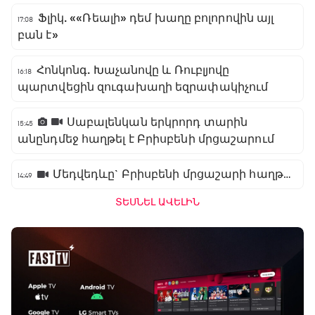
Ֆլիկ. ««Ռեալի» դեմ խաղը բոլորովին այլ
17:08
բան է»
Հոնկոնգ. Խաչանովը և Ռուբլյովը
16:18
պարտվեցին զուգախաղի եզրափակիչում
Սաբալենկան երկրորդ տարին
15:45
անընդմեջ հաղթել է Բրիսբենի մրցաշարում
Մեդվեդևը` Բրիսբենի մրցաշարի հաղթող
14:49
ՏԵՍՆԵԼ ԱՎԵԼԻՆ