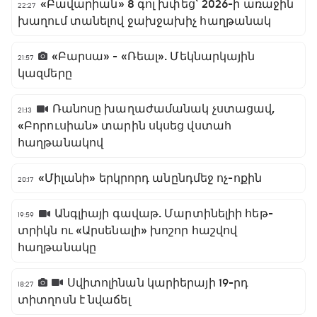
«Բավարիան» 8 գոլ խփեց` 2026-ի առաջին
22:27
խաղում տանելով ջախջախիչ հաղթանակ
«Բարսա» - «Ռեալ». Մեկնարկային
21:57
կազմերը
Ռանոսը խաղաժամանակ չստացավ,
21:13
«Բորուսիան» տարին սկսեց վստահ
հաղթանակով
«Միլանի» երկրորդ անընդմեջ ոչ-ոքին
20:17
Անգլիայի գավաթ. Մարտինելիի հեթ-
19:59
տրիկն ու «Արսենալի» խոշոր հաշվով
հաղթանակը
Սվիտոլինան կարիերայի 19-րդ
18:27
տիտղոսն է նվաճել