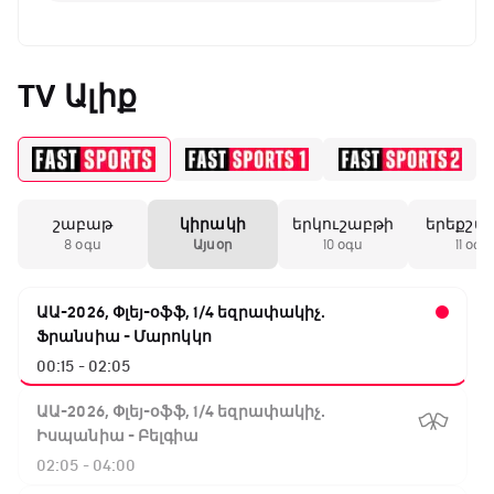
TV Ալիք
շաբաթ
կիրակի
երկուշաբթի
երեքշա
8 օգս
Այսօր
10 օգս
11 օգս
ԱԱ-2026, Փլեյ-օֆֆ, 1/4 եզրափակիչ.
Ֆրանսիա - Մարոկկո
00:15 - 02:05
ԱԱ-2026, Փլեյ-օֆֆ, 1/4 եզրափակիչ.
Իսպանիա - Բելգիա
02:05 - 04:00