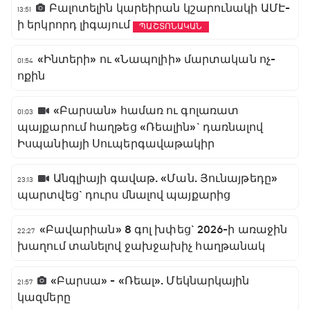
Բալոտելին կարեիրան կշարունակի ԱՄԷ-
13:51
ի երկրորդ լիգայում
ՊԱՇՏՈՆԱԿԱՆ
«Ինտերի» ու «Նապոլիի» մարտական ոչ-
01:54
ոքին
«Բարսան» համառ ու գոլառատ
01:03
պայքարում հաղթեց «Ռեալին»` դառնալով
Իսպանիայի Սուպերգավաթակիր
Անգլիայի գավաթ. «Ման. Յունայթեդը»
23:13
պարտվեց` դուրս մնալով պայքարից
«Բավարիան» 8 գոլ խփեց` 2026-ի առաջին
22:27
խաղում տանելով ջախջախիչ հաղթանակ
«Բարսա» - «Ռեալ». Մեկնարկային
21:57
կազմերը