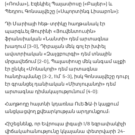
(«Ռոմա»), Էզեկիել Պալասիոսը («Բայեր») և
Պեդրու Գոնսալվեշը («Սպորտինգ Լիսաբոն»):
Դի Մարիայի հեթ-տրիկը հաղթանակ էր
պարգևել Թուրինի «Յուվենտուսին»
ֆրանսիական «Նանտի» դեմ արտագնա
խաղում (3-0), Դիբալան մեկ գոլ էր խփել
ավստրիական «Զալցբուրգի» դեմ տնային
մրցավեճում (2-0), Պալասիոսը մեկ անգամ աչքի
էր ընկել «Մոնակոյի» դեմ արտագնա
հանդիպմանը (3-2, 11մ՝ 5-3), իսկ Գոնսալվեշը դուբլ
էր գրանցել դանիական «Միտյուլանդի» դեմ
արտագնա դիմակայությունում (4-0):
Հաղթողը հայտնի կդառնա ՈւԵՖԱ-ի կայքում
անցկացվող քվեարկության արդյունքում։
Հիշեցնենք, որ Եվրոպա լիգայի 1/8 եզրափակիչի
վիճակահանությունը կկայանա փետրվարի 24-