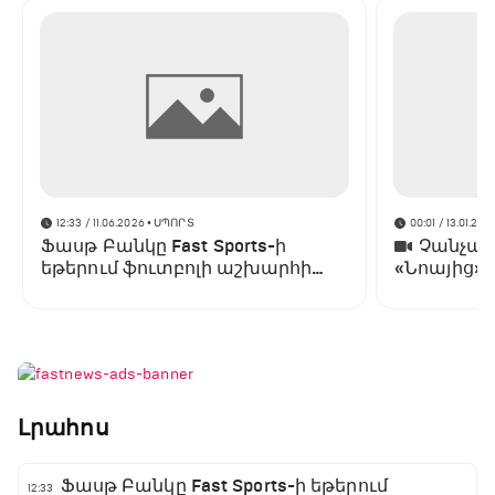
12:33 / 11.06.2026
• ՍՊՈՐՏ
00:01 / 13.01.202
Ֆասթ Բանկը Fast Sports-ի
Չանչարև
եթերում ֆուտբոլի աշխարհի
«Նոայից»
առաջնության ցուցադրման
գլխավոր հովանավորն է
Լրահոս
Ֆասթ Բանկը Fast Sports-ի եթերում
12:33