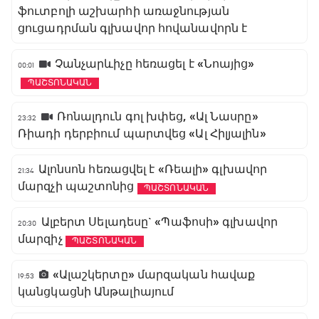
ֆուտբոլի աշխարհի առաջնության
ցուցադրման գլխավոր հովանավորն է
Չանչարևիչը հեռացել է «Նոայից»
00:01
ՊԱՇՏՈՆԱԿԱՆ
Ռոնալդուն գոլ խփեց, «Ալ Նասրը»
23:32
Ռիադի դերբիում պարտվեց «Ալ Հիլյալին»
Ալոնսոն հեռացվել է «Ռեալի» գլխավոր
21:34
մարզչի պաշտոնից
ՊԱՇՏՈՆԱԿԱՆ
Ալբերտ Սելադեսը` «Պաֆոսի» գլխավոր
20:30
մարզիչ
ՊԱՇՏՈՆԱԿԱՆ
«Ալաշկերտը» մարզական հավաք
19:53
կանցկացնի Անթալիայում