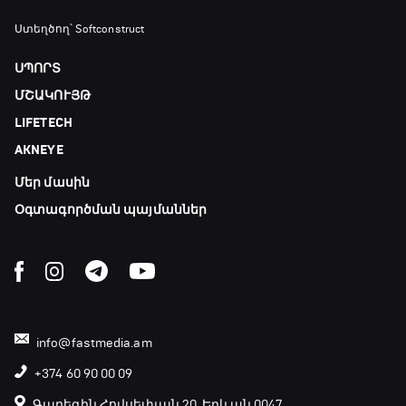
Ստեղծող՝ Softconstruct
ՍՊՈՐՏ
ՄՇԱԿՈՒՅԹ
LIFETECH
AKNEYE
Մեր մասին
Օգտագործման պայմաններ
info@fastmedia.am
+374 60 90 00 09
Գարեգին Հովսեփյան 20, Երևան 0047