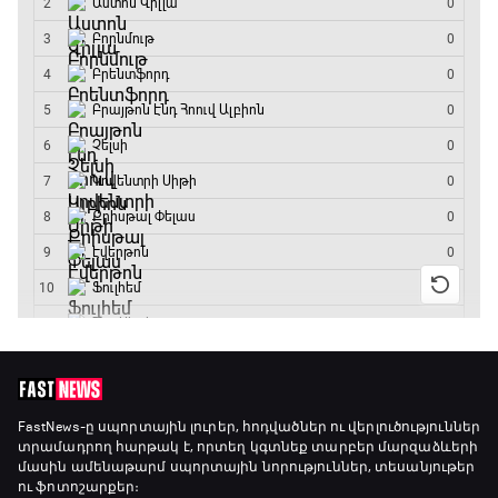
FastNews
-ը սպորտային լուրեր, հոդվածներ ու վերլուծություններ
տրամադրող հարթակ է, որտեղ կգտնեք տարբեր մարզաձևերի
մասին ամենաթարմ սպորտային նորություններ, տեսանյութեր
ու ֆոտոշարքեր։