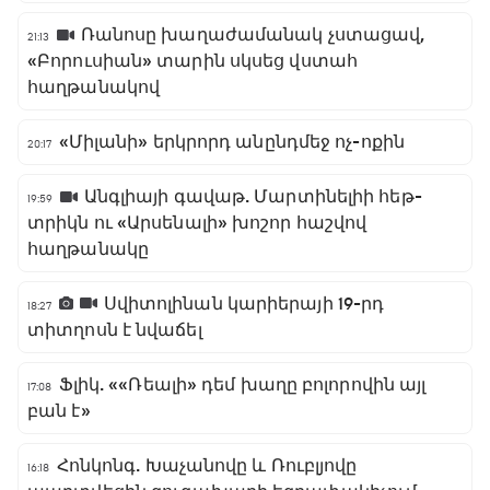
Ռանոսը խաղաժամանակ չստացավ,
21:13
«Բորուսիան» տարին սկսեց վստահ
հաղթանակով
«Միլանի» երկրորդ անընդմեջ ոչ-ոքին
20:17
Անգլիայի գավաթ. Մարտինելիի հեթ-
19:59
տրիկն ու «Արսենալի» խոշոր հաշվով
հաղթանակը
Սվիտոլինան կարիերայի 19-րդ
18:27
տիտղոսն է նվաճել
Ֆլիկ. ««Ռեալի» դեմ խաղը բոլորովին այլ
17:08
բան է»
Հոնկոնգ. Խաչանովը և Ռուբլյովը
16:18