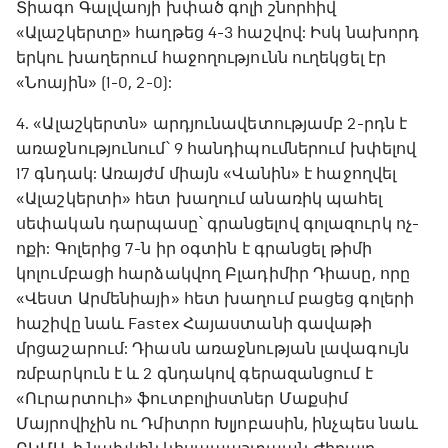
Տիագո Գալվաոյի խփած գոլի շնորհիվ
«Ալաշկերտը» հաղթեց 4-3 հաշվով: Իսկ նախորդ
երկու խաղերում հաջողությունն ուղեկցել էր
«Նոային» (1-0, 2-0):
4. «Ալաշկերտն» արդյունավետությամբ 2-րդն է
առաջնությունում՝ 9 հանդիպումներում խփելով
17 գնդակ: Առայժմ միայն «Վանին» է հաջողվել
«Ալաշկերտի» հետ խաղում անառիկ պահել
սեփական դարպասը՝ գրանցելով գոլազուրկ ոչ-
ոքի: Գոլերից 7-ն իր օգտին է գրանցել թիմի
կոլումբացի հարձակվող Բլադիմիր Դիասը, որը
«Վեստ Արմենիայի» հետ խաղում բացեց գոլերի
հաշիվը նաև Fastex Հայաստանի գավաթի
մրցաշարում: Դիասն առաջնության լավագույն
ռմբարկուն է և 2 գնդակով գերազանցում է
«Ուրարտուի» ֆուտբոլիստներ Մաքսիմ
Մայրովիչին ու Դմիտրո Խլյոբասին, ինչպես նաև