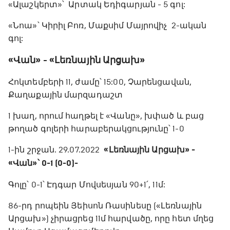
«Ալաշկերտ»՝ Արտակ Եդիգարյան - 5 գոլ:
«Նոա»՝ Կիրիլ Բոռ, Մաքսիմ Մայրովիչ 2-ական
գոլ:
«Վան» - «Լեռնային Արցախ»
Հոկտեմբերի 11, ժամը՝ 15:00, Չարենցավան,
Քաղաքային մարզադաշտ
1 խաղ, որում հաղթել է «Վանը», խփած և բաց
թողած գոլերի հարաբերակցությունը՝ 1-0
1-ին շրջան. 29.07.2022
«Լեռնային Արցախ» -
«Վան»՝ 0-1 (0-0)-
Գոլը՝ 0-1՝ Էդգար Մովսեսյան 90+1՛, 11մ:
86-րդ րոպեին Յեիսոն Ռասինեսը («Լեռնային
Արցախ») չիրացրեց 11մ հարվածը, որը հետ մղեց