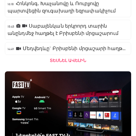
Հոնկոնգ. Խաչանովը և Ռուբլյովը
16:18
պարտվեցին զուգախաղի եզրափակիչում
Սաբալենկան երկրորդ տարին
15:45
անընդմեջ հաղթել է Բրիսբենի մրցաշարում
Մեդվեդևը` Բրիսբենի մրցաշարի հաղթող
14:49
ՏԵՍՆԵԼ ԱՎԵԼԻՆ