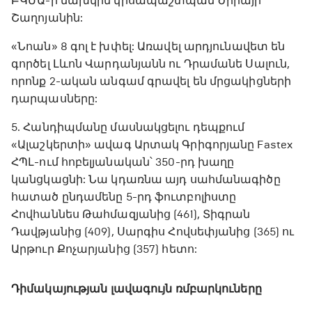
ԲԿՄԱ-ի նախկին կիսապաշտպան Ժիրայր
Շաղոյանին:
«Նոան» 8 գոլ է խփել: Առավել արդյունավետ են
գործել Լևոն Վարդանյանն ու Դրամանե Սալուն,
որոնք 2-ական անգամ գրավել են մրցակիցների
դարպասները:
5. Հանդիպմանը մասնակցելու դեպքում
«Ալաշկերտի» ավագ Արտակ Գրիգորյանը Fastex
ՀՊԼ-ում հոբելյանական՝ 350-րդ խաղը
կանցկացնի: Նա կդառնա այդ սահմանագիծը
հատած ընդամենը 5-րդ ֆուտբոլիստը
Հովհաննես Թահմազյանից (461), Տիգրան
Դավթյանից (409), Սարգիս Հովսեփյանից (365) ու
Արթուր Քոչարյանից (357) հետո:
Դիմակայության լավագույն ռմբարկուները