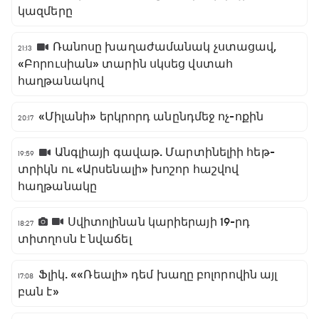
կազմերը
Ռանոսը խաղաժամանակ չստացավ,
21:13
«Բորուսիան» տարին սկսեց վստահ
հաղթանակով
«Միլանի» երկրորդ անընդմեջ ոչ-ոքին
20:17
Անգլիայի գավաթ. Մարտինելիի հեթ-
19:59
տրիկն ու «Արսենալի» խոշոր հաշվով
հաղթանակը
Սվիտոլինան կարիերայի 19-րդ
18:27
տիտղոսն է նվաճել
Ֆլիկ. ««Ռեալի» դեմ խաղը բոլորովին այլ
17:08
բան է»