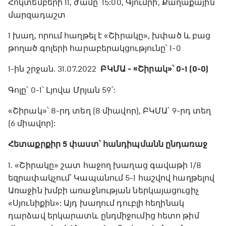
Հոկտեմբերի 11, ժամը՝ 15:00, Գյումրի, Քաղաքային
մարզադաշտ
1 խաղ, որում հաղթել է «Շիրակը», խփած և բաց
թողած գոլերի հարաբերակցությունը՝ 1-0
1-ին շրջան. 31.07.2022
ԲԿՄԱ - «Շիրակ»՝ 0-1 (0-0)
Գոլը՝ 0-1՝ Լյովա Մրյան 59՛:
«Շիրակ»՝ 8-րդ տեղ (8 միավոր), ԲԿՄԱ՝ 9-րդ տեղ
(6 միավոր):
Հետաքրքիր 5 փաստ՝ հանդիպմանն ընդառաջ
1. «Շիրակը» շատ հաջող խաղաց գավաթի 1/8
եզրափակչում՝ Կապանում 5-1 հաշվով հաղթելով
Առաջին խմբի առաջնության ներկայացուցիչ
«Սյունիքին»: Այդ խաղում դուբլի հեղինակ
դարձավ երկարատև ընդմիջումից հետո թիմ