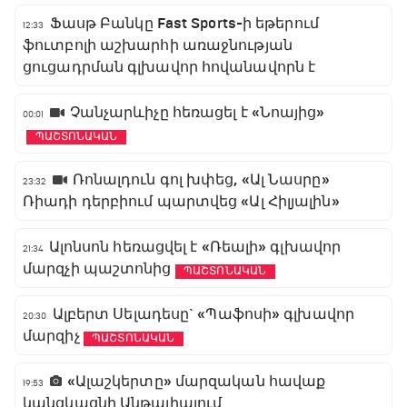
Ֆասթ Բանկը Fast Sports-ի եթերում
12:33
ֆուտբոլի աշխարհի առաջնության
ցուցադրման գլխավոր հովանավորն է
Չանչարևիչը հեռացել է «Նոայից»
00:01
ՊԱՇՏՈՆԱԿԱՆ
Ռոնալդուն գոլ խփեց, «Ալ Նասրը»
23:32
Ռիադի դերբիում պարտվեց «Ալ Հիլյալին»
Ալոնսոն հեռացվել է «Ռեալի» գլխավոր
21:34
մարզչի պաշտոնից
ՊԱՇՏՈՆԱԿԱՆ
Ալբերտ Սելադեսը` «Պաֆոսի» գլխավոր
20:30
մարզիչ
ՊԱՇՏՈՆԱԿԱՆ
«Ալաշկերտը» մարզական հավաք
19:53
կանցկացնի Անթալիայում