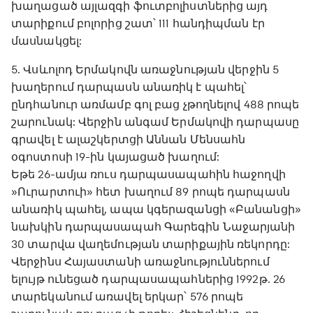
խաղացած այլազգի ֆուտբոլիստներից այդ
տարիքում բոլորից շատ՝ 111 հանդիպման էր
մասնակցել:
5. Վսևոլոդ Երմակովն առաջնության վերջին 5
խաղերում դարպասն անառիկ է պահել՝
ընդհանուր առմամբ գոլ բաց չթողնելով 488 րոպե
շարունակ: Վերջին անգամ Երմակովի դարպասը
գրավել է ալաշկերտցի Աննան Մենսահն
օգոստոսի 19-ին կայացած խաղում:
Եթե 26-ամյա ռուս դարպասապահին հաջողվի
»Ուրարտուի» հետ խաղում 89 րոպե դարպասն
անառիկ պահել, ապա կգերազանցի «Բանանցի»
նախկին դարպասապահ Գարեգին Նաջարյանի
30 տարվա վաղեմության տարիքային ռեկորդը:
Վերջինս Հայաստանի առաջնություններում
ելույթ ունեցած դարպասապահներից 1992թ. 26
տարեկանում առավել երկար՝ 576 րոպե