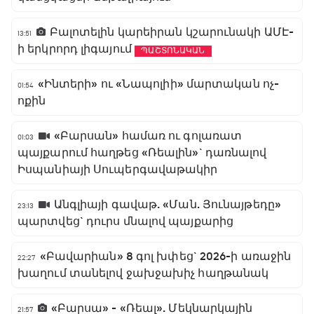
Բալոտելին կարեիրան կշարունակի ԱՄԷ-
13:51
ի երկրորդ լիգայում
ՊԱՇՏՈՆԱԿԱՆ
«Ինտերի» ու «Նապոլիի» մարտական ոչ-
01:54
ոքին
«Բարսան» համառ ու գոլառատ
01:03
պայքարում հաղթեց «Ռեալին»` դառնալով
Իսպանիայի Սուպերգավաթակիր
Անգլիայի գավաթ. «Ման. Յունայթեդը»
23:13
պարտվեց` դուրս մնալով պայքարից
«Բավարիան» 8 գոլ խփեց` 2026-ի առաջին
22:27
խաղում տանելով ջախջախիչ հաղթանակ
«Բարսա» - «Ռեալ». Մեկնարկային
21:57