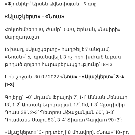
«Փյունիկ»՝ Արսեն Ավետիսյան - 9 գոլ:
«Ալաշկերտ» - «Նոա»
Հոկտեմբերի 10, ժամը՝ 15:00, Երևան, «Նաիրի»
մարզադաշտ
16 խաղ, «Ալաշկերտը» հաղթել է 7 անգամ,
«Նոան»՝ 6, գրանցվել է 3 ոչ-ոքի, խփած և բաց
թողած գոլերի հարաբերակցությունը՝ 18-13
1-ին շրջան. 30.07.2022
«Նոա» - «Ալաշկերտ»՝ 3-4
(1-3)
Գոլերը՝ 1-0՝ Ադամս Ֆրայդի 7՛, 1-1՝ Աննան Մենսահ
13՛, 1-2՝ Արտակ Եդիգարյան 17՛, 11մ, 1-3՝ Բլադիմիր
Դիաս 38՛, 2-3՝ Պետրոս Աֆաջանյան 60՛, 3-3՝
Դրամանե Սալու 83՛, 3-4՝ Տիագո Գալվաո 90+3՛:
«Ալաշկերտ»՝ 3- րդ տեղ (18 միավոր), «Նոա»՝ 10-րդ