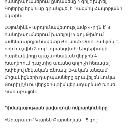
հանդիպումներում ընդամենը 4 գոլ է խփել:
Գոլերից երկուսը գրանցվել է Ռազմիկ Հակոբյանի
օգտին:
«Փյունիկն» արդյունավետությամբ 4-րդն է՝ 8
հանդիպումներում խփելով 14 գոլ: Թիմում
ամենաարդյունավետը Յուսուֆ Օտուբանջոն է,
որի հաշվին 3 գոլ է գրանցված: Նիգերիացի
հարձակվողը պաշտոնական վերջին 4
խաղերում դաշտից առանց գոլի չի հեռացել՝
խփելով մեկական գնդակ: 2-ական անգամ
մրցակիցների դարպասները գրավել են Լուկա
Յուրիչիչն ու վերջերս թիմ վերադարձած Խոսե
Կառաբալյոն:
Դիմակայության լավագույն ռմբարկուները
«Արարատ»՝ Կարեն Բարսեղյան - 5 գոլ: