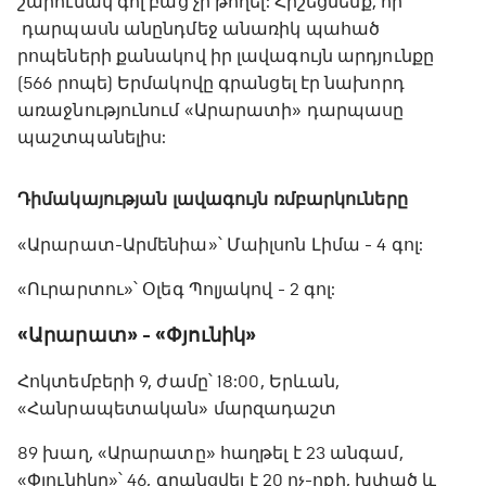
շարունակ գոլ բաց չի թողել: Հիշեցնենք, որ
դարպասն անընդմեջ անառիկ պահած
րոպեների քանակով իր լավագույն արդյունքը
(566 րոպե) Երմակովը գրանցել էր նախորդ
առաջնությունում «Արարատի» դարպասը
պաշտպանելիս:
Դիմակայության լավագույն ռմբարկուները
«Արարատ-Արմենիա»՝ Մաիլսոն Լիմա - 4 գոլ:
«Ուրարտու»՝ Օլեգ Պոլյակով - 2 գոլ:
«Արարատ» - «Փյունիկ»
Հոկտեմբերի 9, ժամը՝ 18:00, Երևան,
«Հանրապետական» մարզադաշտ
89 խաղ, «Արարատը» հաղթել է 23 անգամ,
«Փյունիկը»՝ 46, գրանցվել է 20 ոչ-ոքի, խփած և