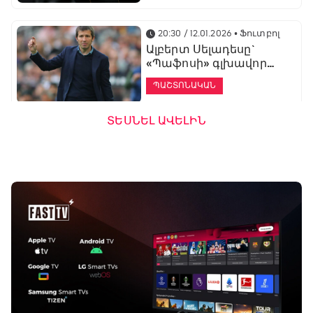
20:30 / 12.01.2026
• Ֆուտբոլ
Ալբերտ Սելադեսը`
«Պաֆոսի» գլխավոր
մարզիչ
ՊԱՇՏՈՆԱԿԱՆ
ՏԵՍՆԵԼ ԱՎԵԼԻՆ
19:53 / 12.01.2026
• Ֆուտբոլ
«Ալաշկերտը»
մարզական հավաք
կանցկացնի
Անթալիայում
13:51 / 12.01.2026
• Ֆուտբոլ
Բալոտելին
կարեիրան կշարունակի
ԱՄԷ-ի երկրորդ լիգայում
ՊԱՇՏՈՆԱԿԱՆ