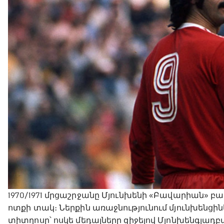
1970/1971 մրցաշրջանը Մյունխենի «Բավարիան» 
ոտքի տակ։ Ներքին առաջնությունում մյունխենց
տիտղոսը՝ ոսկե մեդալները զիջելով Մյոնխենգլա