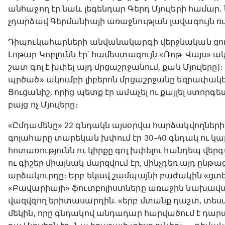
անհաջող էր նաև լեգենդար Գերդ Մյուլերի համար. 
չդարձավ Գերմանիայի առաջնության լավագույն ռմ
Դիպուկահարների անվանակարգի վերջնական ցուց
Լոթար Կոբլունն էր՝ համեստագույն «Ռոթ-Վայս» 
շատ գոլ է խփել այդ մրցաշրջանում, քան Մյուլերը)
պրծած» ակումբի լիբերոն մրցաշրջանը եզրափակեց 2
Ցուցանիշ, որից պետք էր ամաչել ու քայլել ստորգե
բայց ոչ Մյուլերը։
«Ըմդամենը» 22 գնդակն այսօրվա հարձակվողների 
գոլահարը տարեկան խփում էր 30-40 գնդակ ու կարո
հոտառությունն ու կիրքը գոլ խփելու հանդեպ վերգ
ու գիշեր միայնակ մարզվում էր, մինչդեռ այդ ընթա
արձակուրդը։ Երբ եկավ շամպայնի բաժակին «ցտե
«Բավարիայի» ֆուտբոլիստները առաջին նախավա
վազվզող երիտասարդին. «երբ մտանք դաշտ, տեսա
մեկին, որը գնդակով անդադար հարվածում է դար