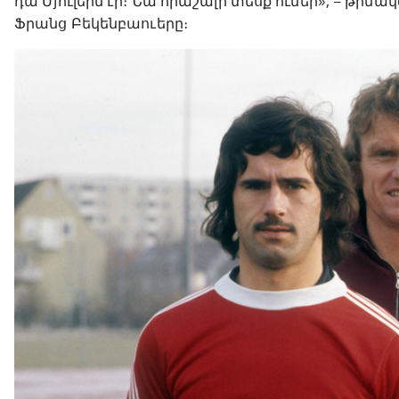
դա Մյուլերն էր։ Նա հրաշալի տեսք ուներ», – թի
Ֆրանց Բեկենբաուերը։