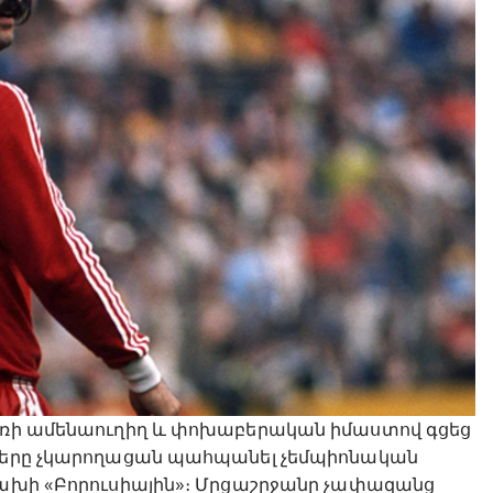
բառի ամենաուղիղ և փոխաբերական իմաստով գցեց
իները չկարողացան պահպանել չեմպիոնական
դբախի «Բորուսիային»։ Մրցաշրջանը չափազանց