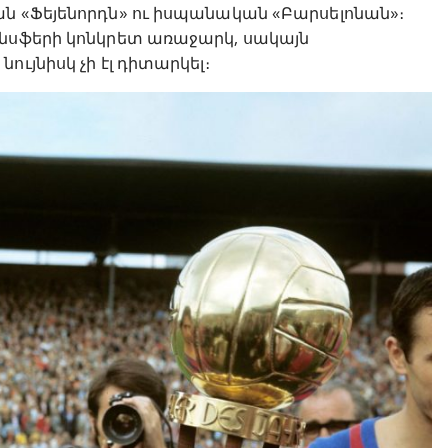
ան «Ֆեյենորդն» ու իսպանական «Բարսելոնան»։
անսֆերի կոնկրետ առաջարկ, սակայն
ւյնիսկ չի էլ դիտարկել։