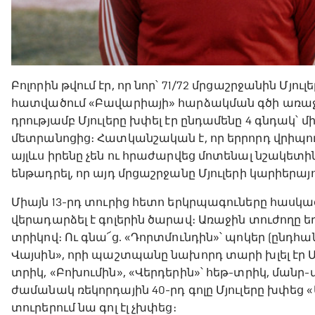
Բոլորին թվում էր, որ նոր՝ 71/72 մրցաշրջանին Մ
հատվածում «Բավարիայի» հարձակման գծի առաջատ
դրությամբ Մյուլերը խփել էր ընդամենը 4 գնդակ՝ 
մետրանոցից։ Հատկանշական է, որ երրորդ վրիպու
այլևս իրենը չեն ու հրաժարվեց մոտենալ նշակետին։
ենթադրել, որ այդ մրցաշրջանը Մյուլերի կարիերայու
Միայն 13-րդ տուրից հետո երկրպագուները հասկացան
վերադարձել է գոլերին ծարավ։ Առաջին տուժողը ե
տրիկով։ Ու գնա՜ց. «Դորտմունդին»՝ պոկեր (ընդհանո
Վայսին», որի պաշտպանը նախորդ տարի խլել էր Մ
տրիկ, «Բոխումին», «Վերդերին»՝ հեթ-տրիկ, մանր-մո
ժամանակ ռեկորդային 40-րդ գոլը Մյուլերը խփեց «
տուրերում նա գոլ էլ չխփեց։