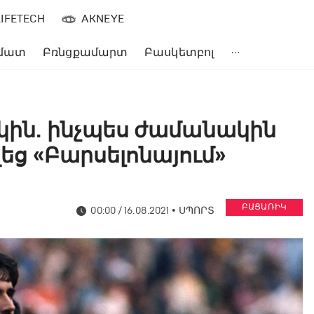
LIFETECH
AKNEYE
մատ
Բռնցքամարտ
Բասկետբոլ
ակին. ինչպես ժամանակին
վեց «Բարսելոնայում»
ԲԱՑԱՌԻԿ
00:00 / 16.08.2021
•
ՍՊՈՐՏ