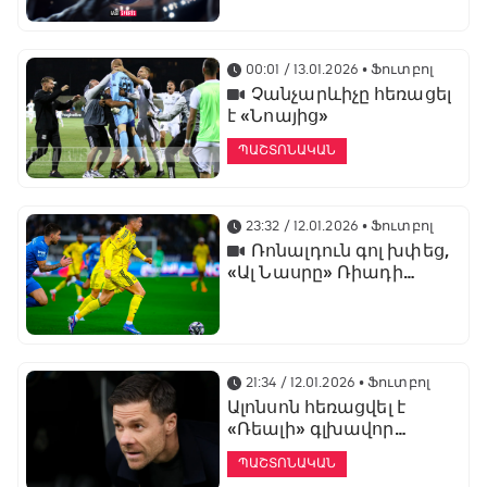
առաջնության
ցուցադրման գլխավոր
հովանավորն է
00:01 / 13.01.2026
• Ֆուտբոլ
Չանչարևիչը հեռացել
է «Նոայից»
ՊԱՇՏՈՆԱԿԱՆ
23:32 / 12.01.2026
• Ֆուտբոլ
Ռոնալդուն գոլ խփեց,
«Ալ Նասրը» Ռիադի
դերբիում պարտվեց «Ալ
Հիլյալին»
21:34 / 12.01.2026
• Ֆուտբոլ
Ալոնսոն հեռացվել է
«Ռեալի» գլխավոր
մարզչի պաշտոնից
ՊԱՇՏՈՆԱԿԱՆ