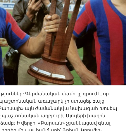
յուններ։ Գերմանական մամուլը գրում է, որ
ի պաշտոնական առաջարկ չի ստացել, բայց
լ «Բարսայի» այն ժամանակվա նախագահ Խոսեպ
 ոչ պաշտոնական աղբյուրի, Մյուլերի խաղին
ամբ։ Ի վերջո, «Բարսան» չցանկացավ գնալ
երեց մեկ այլ հանճարի՝ Յոհան Կրույֆի։