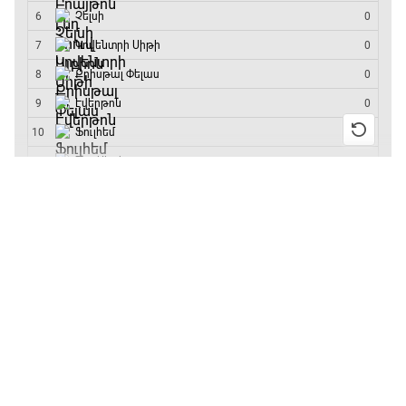
մրցաշարի հաղթող
13:55 / 11.01.2026
• Թենիս
Բուբլիկը հաղթեց
Հոնկոնգի մրցաշարում
և կարիերայում
առաջին անգամ կլինի
10-րդը
12:39 / 11.01.2026
• Ֆուտբոլ
Անգլիայի գավաթ.
«Չելսին» Ռոսենյորի
գլխավորությամբ
առաջին խաղում
հաղթել է
11:38 / 11.01.2026
• Ֆուտբոլ
Ինչ դիտել այսօր