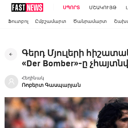
ՍՊՈՐՏ
ՄՇԱԿՈՒՅԹ
Ֆուտբոլ
Ըմբշամարտ
Ծանրամարտ
Շախ
Գերդ Մյուլերի հիշատ
«Der Bomber»-ը չհայտն
Հեղինակ
Ռոբերտ Գասպարյան