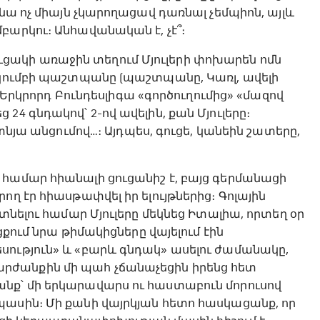
նա ոչ միայն չկարողացավ դառնալ չեմպիոն, այլև
բարկու։ Անհավանական է, չէ՞։
ակի առաջին տեղում Մյուլերի փոխարեն ոմն
ակումբի պաշտպանը (պաշտպանը, Կառլ, ավելի
։ Երկրորդ Բունդեսլիգա «գործուղումից» «մազով
4 գնդակով՝ 2-ով ավելին, քան Մյուլերը։
տնյա անցումով…։ Այդպես, գուցե, կանեին շատերը,
համար հիանալի ցուցանիշ է, բայց գերմանացի
ղ էր հիասթափվել իր ելույթներից։ Գոլային
տնելու համար Մյուլերը մեկնեց Իտալիա, որտեղ օր
ցքում նրա թիմակիցները վայելում էին
սություն» և «բարև գնդակ» ասելու ժամանակը,
րժանքին մի պահ չճանաչեցին իրենց հետ
նք՝ մի երկարավարս ու հաստաբուն մորուսով
պասին։ Մի քանի վայրկյան հետո հասկացանք, որ