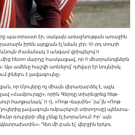
յուլերը պատրաստ էր, սակայն առաջնության առաջին
արն իրեն այդքան էլ նման չէր։ 10-րդ տուրի
միևնույն ժամանակ 3 անգամ վրիպելով 11
մից հետո մարդը հասկացավ, որ 11 մետրանոցներն
 Այս ամենը հաշվի առնելով՝ դժվար էր նույնիսկ
մ լինելու է լավագույնը։
, որ Մյուլերը ոչ միայն վերադարձել է, այլև
ղավ «Համբուրգը», որին Գերդը տխրեցրեց հեթ-
ւր հաղթանակ՝ 11-1), «Ռոթ Վայսին»՝ (ա՜յն «Ռոթ
յուլերից լավագույն ռմբարկուի տիտղոսը) պենտա-
ւնր դուբլերի մեջ չենք էլ խորանում։ Իր՝ այն
Այնտրախտին»։ Դեռ մի բան էլ՝ վերջին երկու