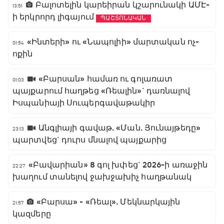
Բալոտելին կարեիրան կշարունակի ԱՄԷ-
13:51
ի երկրորդ լիգայում
ՊԱՇՏՈՆԱԿԱՆ
«Ինտերի» ու «Նապոլիի» մարտական ոչ-
01:54
ոքին
«Բարսան» համառ ու գոլառատ
01:03
պայքարում հաղթեց «Ռեալին»` դառնալով
Իսպանիայի Սուպերգավաթակիր
Անգլիայի գավաթ. «Ման. Յունայթեդը»
23:13
պարտվեց` դուրս մնալով պայքարից
«Բավարիան» 8 գոլ խփեց` 2026-ի առաջին
22:27
խաղում տանելով ջախջախիչ հաղթանակ
«Բարսա» - «Ռեալ». Մեկնարկային
21:57
կազմերը