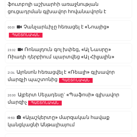
ֆուտբոլի աշխարհի առաջնության
ցուցադրման գլխավոր հովանավորն է
Չանչարևիչը հեռացել է «Նոայից»
00:01
ՊԱՇՏՈՆԱԿԱՆ
Ռոնալդուն գոլ խփեց, «Ալ Նասրը»
23:32
Ռիադի դերբիում պարտվեց «Ալ Հիլյալին»
Ալոնսոն հեռացվել է «Ռեալի» գլխավոր
21:34
մարզչի պաշտոնից
ՊԱՇՏՈՆԱԿԱՆ
Ալբերտ Սելադեսը` «Պաֆոսի» գլխավոր
20:30
մարզիչ
ՊԱՇՏՈՆԱԿԱՆ
«Ալաշկերտը» մարզական հավաք
19:53
կանցկացնի Անթալիայում