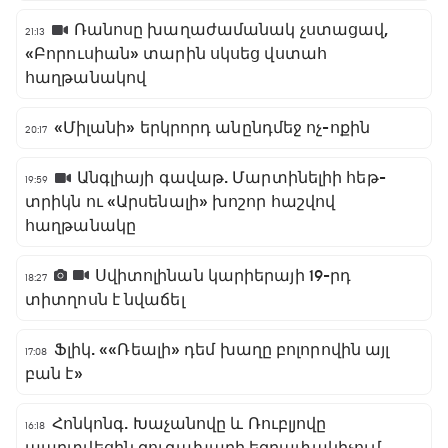
Ռանոսը խաղաժամանակ չստացավ,
21:13
«Բորուսիան» տարին սկսեց վստահ
հաղթանակով
«Միլանի» երկրորդ անընդմեջ ոչ-ոքին
20:17
Անգլիայի գավաթ. Մարտինելիի հեթ-
19:59
տրիկն ու «Արսենալի» խոշոր հաշվով
հաղթանակը
Սվիտոլինան կարիերայի 19-րդ
18:27
տիտղոսն է նվաճել
Ֆլիկ. ««Ռեալի» դեմ խաղը բոլորովին այլ
17:08
բան է»
Հոնկոնգ. Խաչանովը և Ռուբլյովը
16:18