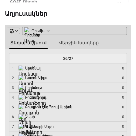
GOAT. Ռեգբի
15:20 - 15:45
Աղյուսակներ
ԱԱ-2026, Փլեյ-օֆֆ, կիսաեզրափակիչ.
Ֆրանսիա - Իսպանիա
15:45 - 17:40
Փ/Ֆ Ակումբների աշխարհ
17:40 - 18:35
Լա լիգայի ստադիոնները
18:35 - 18:45
GOAT. Ֆորմուլա 1-ի ավտոարշավորդներ
18:45 - 19:10