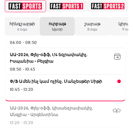
Փ/Ֆ Սպասումներին հակառակ
05:25 - 06:00
հինգշաբթի
ուրբաթ
շաբաթ
կիրա
ԱԱ-2026, Փլեյ-օֆֆ, 1/16 եզրափակիչ.
6 օգս
Այսօր
8 օգս
9 օգս
Ավստրալիա - Եգիպտոս
06:00 - 08:50
ԱԱ-2026, Փլեյ-օֆֆ, 1/4 եզրափակիչ.
Իսպանիա - Բելգիա
08:50 - 10:45
Փ/Ֆ Ամեն ինչ կամ ոչինչ. Մանչեսթեր Սիթի
10:45 - 13:20
ԱԱ-2026, Փլեյ-օֆֆ, կիսաեզրափակիչ.
Անգլիա - Արգենտինա
13:20 - 15:20