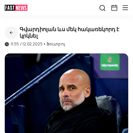
Գվարդիոլան ևս մեկ հակառեկորդ է
կրկնել
11:55 / 12.02.2025
•
Ֆուտբոլ