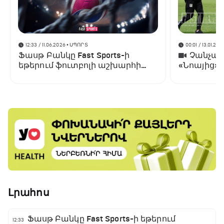
12:33 / 11.06.2026
• ՍՊՈՐՏ
00:01 / 13.01.202
Ֆասթ Բանկը Fast Sports-ի
Չանչարև
եթերում ֆուտբոլի աշխարհի
«Նոայից»
առաջնության ցուցադրման
գլխավոր հովանավորն է
Լրահոս
Ֆասթ Բանկը Fast Sports-ի եթերում
12:33