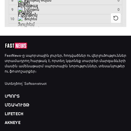
Ֆորմուլա 1. Հունգարիայի Գրան Պրի.
Մրցարշավ
19:10 - 21:30
ԱԱ-2026, Փլեյ-օֆֆ, եզրափակիչ. Իսպանիա -
Արգենտինա
21:30 - 00:00
FastNews
-ը սպորտային լուրեր, հոդվածներ ու վերլուծություններ
տրամադրող հարթակ է, որտեղ կգտնեք տարբեր մարզաձևերի
մասին ամենաթարմ սպորտային նորություններ, տեսանյութեր
ու ֆոտոշարքեր։
Ստեղծող՝ Softconstruct
ՍՊՈՐՏ
ՄՇԱԿՈՒՅԹ
LIFETECH
AKNEYE