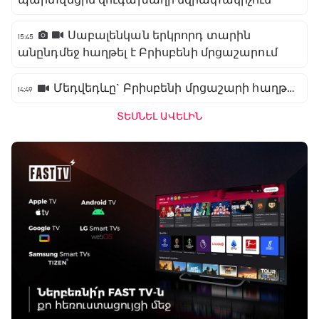
պարտվեցին զուգախաղի եզրափակիչում
Սաբալենկան երկրորդ տարին
15:45
անընդմեջ հաղթել է Բրիսբենի մրցաշարում
Մեդվեդևը` Բրիսբենի մրցաշարի հաղթող
14:49
ՏԵՍՆԵԼ ԱՎԵԼԻՆ