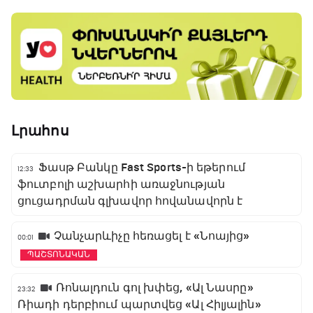
Լրահոս
Ֆասթ Բանկը Fast Sports-ի եթերում
12:33
ֆուտբոլի աշխարհի առաջնության
ցուցադրման գլխավոր հովանավորն է
Չանչարևիչը հեռացել է «Նոայից»
00:01
ՊԱՇՏՈՆԱԿԱՆ
Ռոնալդուն գոլ խփեց, «Ալ Նասրը»
23:32
Ռիադի դերբիում պարտվեց «Ալ Հիլյալին»