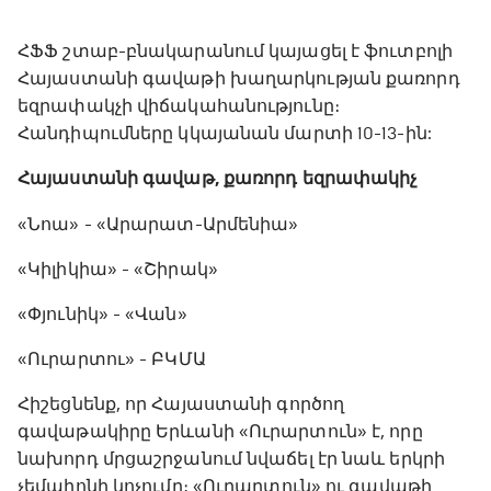
ՀՖՖ շտաբ-բնակարանում կայացել է ֆուտբոլի
Հայաստանի գավաթի խաղարկության քառորդ
եզրափակչի վիճակահանությունը։
Հանդիպումները կկայանան մարտի 10-13-ին:
Հայաստանի գավաթ, քառորդ եզրափակիչ
«Նոա» - «Արարատ-Արմենիա»
«Կիլիկիա» - «Շիրակ»
«Փյունիկ» - «Վան»
«Ուրարտու» - ԲԿՄԱ
Հիշեցնենք, որ Հայաստանի գործող
գավաթակիրը Երևանի «Ուրարտուն» է, որը
նախորդ մրցաշրջանում նվաճել էր նաև երկրի
չեմպիոնի կոչումը։ «Ուրարտուն» ու գավաթի