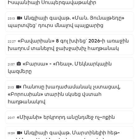
Իսպանիայի Սուպերգավաթակիր
Անգլիայի գավաթ. «Ման. Յունայթեդը»
23:13
պարտվեց` դուրս մնալով պայքարից
«Բավարիան» 8 գոլ խփեց` 2026-ի առաջին
22:27
խաղում տանելով ջախջախիչ հաղթանակ
«Բարսա» - «Ռեալ». Մեկնարկային
21:57
կազմերը
Ռանոսը խաղաժամանակ չստացավ,
21:13
«Բորուսիան» տարին սկսեց վստահ
հաղթանակով
«Միլանի» երկրորդ անընդմեջ ոչ-ոքին
20:17
Անգլիայի գավաթ. Մարտինելիի հեթ-
19:59