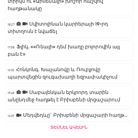
տրիկն ու «Արսենալի» խոշոր հաշվով
հաղթանակը
Սվիտոլինան կարիերայի 19-րդ
18:27
տիտղոսն է նվաճել
Ֆլիկ. ««Ռեալի» դեմ խաղը բոլորովին այլ
17:08
բան է»
Հոնկոնգ. Խաչանովը և Ռուբլյովը
16:18
պարտվեցին զուգախաղի եզրափակիչում
Սաբալենկան երկրորդ տարին
15:45
անընդմեջ հաղթել է Բրիսբենի մրցաշարում
Մեդվեդևը` Բրիսբենի մրցաշարի հաղթող
14:49
ՏԵՍՆԵԼ ԱՎԵԼԻՆ