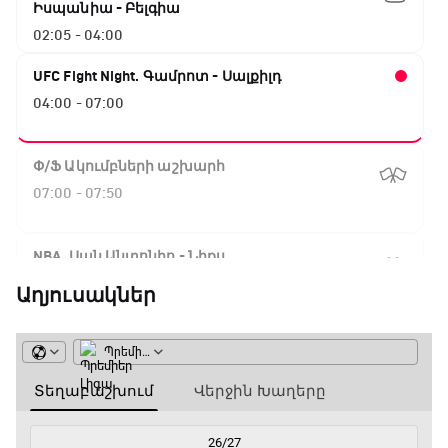
Իսպանիա - Բելգիա
02:05 - 04:00
UFC Fight Night. Գամրոտ - Սալքիլդ
04:00 - 07:00
Փ/Ֆ Ակումբների աշխարհ
07:00 - 07:50
NBA. Սան Անտոնիո - Նիքս
07:50 - 10:10
Աղյուսակներ
ԱԱ-2026, Փլեյ-օֆֆ, 1/16 եզրափակիչ.
Արգենտինա - Կաբո Վերդե
10:10 - 12:55
Փ/Ֆ Երազանքի թիմեր