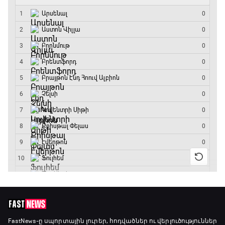
12:55 - 13:45
ԱԱ-2026, Փլեյ-օֆֆ, 1/8 եզրափակիչ.
Կանադա - Մարոկկո
13:45 - 15:45
GOAT. Սպորտային խաբեության սկանդալներ
15:45 - 16:15
ԱԱ-2026, Փլեյ-օֆֆ, եզրափակիչ. Իսպանիա -
Արգենտինա
16:15 - 19:30
Լա լիգայի ստադիոնները
19:30 - 19:40
Գիրինգ Ափ
FastNews
-ը սպորտային լուրեր, հոդվածներ ու վերլուծություններ