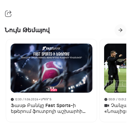
Նույն Թեմայով
12:33 / 11.06.2026
• ՍՊՈՐՏ
00:01 / 13.01.202
Ֆասթ Բանկը Fast Sports-ի
Չանչարև
եթերում ֆուտբոլի աշխարհի
«Նոայից»
առաջնության ցուցադրման
գլխավոր հովանավորն է