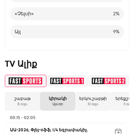
Բելգիա
1
%
«Չելսի»
2
%
Այլ
8
%
Այլ
9
%
TV Ալիք
շաբաթ
կիրակի
երկուշաբթի
երեքշա
ԱԱ-2026, Փլեյ-օֆֆ, 1/4 եզրափակիչ.
8 օգս
Այսօր
10 օգս
11 օգս
Ֆրանսիա - Մարոկկո
00:15 - 02:05
ԱԱ-2026, Փլեյ-օֆֆ, 1/4 եզրափակիչ.