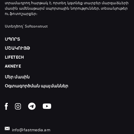
տրամադրող հարթակ է, որտեղ կգտնեք տարբեր մարզաձևերի
19:40 - 20:10
մասին ամենաթարմ սպորտային նորություններ, տեսանյութեր
ու ֆոտոշարքեր։
Ֆուտբոլի ազգեր
Ստեղծող՝ Softconstruct
20:10 - 21:00
ՍՊՈՐՏ
ՄՇԱԿՈՒՅԹ
Փ/Ֆ Մաքս Ֆերստապեն. Չեմպիոնի
LIFETECH
անատոմիա
21:00 - 23:20
AKNEYE
Մեր մասին
Առագաստանավային սպորտ
23:20 - 23:45
Օգտագործման պայմաններ
Մշակույթ և ֆուտբոլ
23:45 - 00:00
info@fastmedia.am