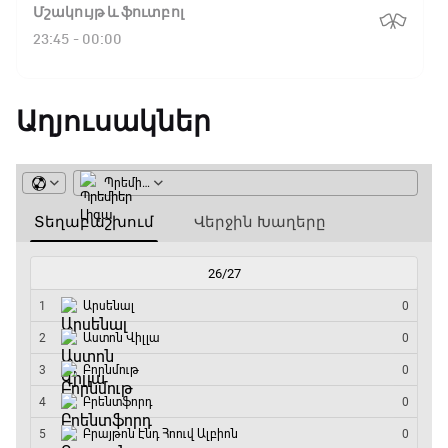
Ֆլիկ. ««Ռեալի» դեմ
Մշակույթ և ֆուտբոլ
խաղը բոլորովին այլ
23:45 - 00:00
բան է»
Աղյուսակներ
16:18 / 11.01.2026
• Թենիս
Հոնկոնգ. Խաչանովը և
Ռուբլյովը պարտվեցին
զուգախաղի
եզրափակիչում
15:45 / 11.01.2026
• Թենիս
Սաբալենկան
երկրորդ տարին
անընդմեջ հաղթել է
Բրիսբենի մրցաշարում
14:49 / 11.01.2026
• Թենիս
Մեդվեդևը` Բրիսբենի