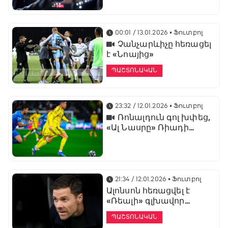
առաջնության
ցուցադրման գլխավոր
հովանավորն է
00:01 / 13.01.2026
• Ֆուտբոլ
Չանչարևիչը հեռացել
է «Նոայից»
ՊԱՇՏՈՆԱԿԱՆ
23:32 / 12.01.2026
• Ֆուտբոլ
Ռոնալդուն գոլ խփեց,
«Ալ Նասրը» Ռիադի
դերբիում պարտվեց «Ալ
Հիլյալին»
21:34 / 12.01.2026
• Ֆուտբոլ
Ալոնսոն հեռացվել է
«Ռեալի» գլխավոր
մարզչի պաշտոնից
ՊԱՇՏՈՆԱԿԱՆ