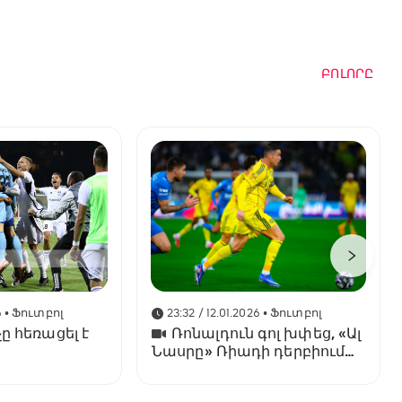
ԲՈԼՈՐԸ
6
• Ֆուտբոլ
23:32 / 12.01.2026
• Ֆուտբոլ
ը հեռացել է
Ռոնալդուն գոլ խփեց, «Ալ
Նասրը» Ռիադի դերբիում
պարտվեց «Ալ Հիլյալին»