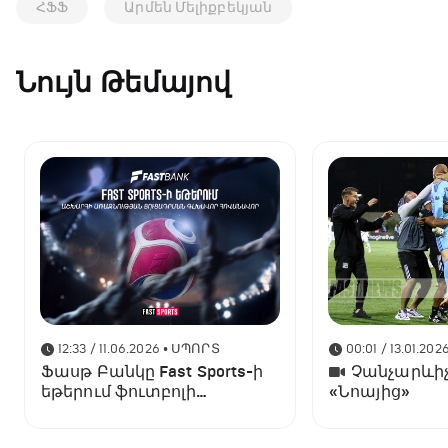
ՀՖՖ
Արմեն Մելիքբեկյան
Նույն Թեմայով
12:33 / 11.06.2026
• ՍՊՈՐՏ
00:01 / 13.01.202
Ֆասթ Բանկը Fast Sports-ի
Չանչարևիչ
եթերում ֆուտբոլի
«Նոայից»
աշխարհի առաջնության
ցուցադրման գլխավոր