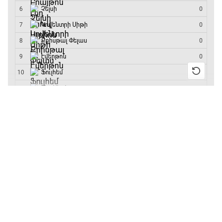
մրցաշարի հաղթող
13:55 / 11.01.2026
• Թենիս
Բուբլիկը հաղթեց
Հոնկոնգի մրցաշարում
և կարիերայում
առաջին անգամ կլինի
10-րդը
12:39 / 11.01.2026
• Ֆուտբոլ
Անգլիայի գավաթ.
«Չելսին» Ռոսենյորի
գլխավորությամբ
առաջին խաղում
հաղթել է
11:38 / 11.01.2026
• Ֆուտբոլ
Ինչ դիտել այսօր