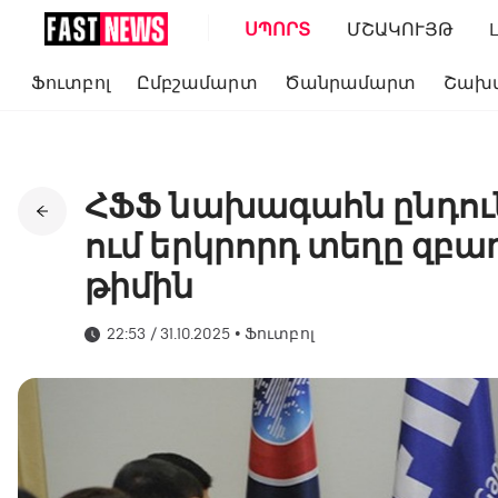
ՍՊՈՐՏ
ՄՇԱԿՈՒՅԹ
Ֆուտբոլ
Ըմբշամարտ
Ծանրամարտ
Շախ
ՀՖՖ նախագահն ընդունել
ում երկրորդ տեղը զբ
թիմին
22:53 / 31.10.2025
•
Ֆուտբոլ