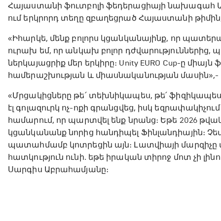
Հայաստանի ֆուտբոլի ֆեդերացիայի նախագահ Արմեն
ում երկրորդ տեղը զբաղեցրած Հայաստանի թիմին, 
«Իհարկե, մենք բոլորս կցանկանայինք, որ պատերազմ
ուրախ եմ, որ անկախ բոլոր դժվարություններից, 
ներկայացրիք մեր երկիրը։ Unity EURO Cup-ը միայն 
համերաշխության և միասնականության մասին»,- 
«Մրցակիցները թե՛ տեխնիկապես, թե՛ ֆիզիկապես 
էլ գոլազուրկ ոչ-ոքի գրանցվեց, իսկ եզրափակիչում
համարում, որ պարտվել ենք նրանց։ Եթե 2026 թվ
կցանկանանք նորից հանդիպել Ֆինլանդիային։ Չ
պատահմամբ կոտրեցին այն։ Լատվիայի մարզիչը 
հատկություն ունի․ եթե իրական տիրոջ մոտ չի լինո
Սարգիս Աբրահամյանը։