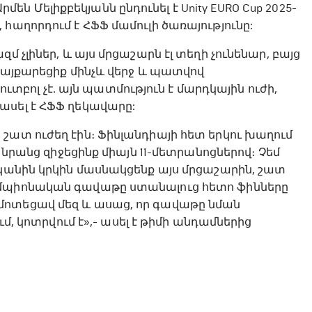
 Մելիքբեկյանն ընդունել է Unity EURO Cup 2025-
հաղորդում է ՀՖՖ մամուլի ծառայությունը:
 չլիներ, և այս մրցաշարն էլ տեղի չունենար, բայց
պայքարեցիք մինչև վերջ և պատվով
ֆուտբոլ չէ․ այն պատմություն է մարդկային ուժի,
ասել է ՀՖՖ ղեկավարը:
շատ ուժեղ էին։ Ֆինլանդիայի հետ երկու խաղում
 նրանց զիջեցինք միայն 11-մետրանոցներով։ Չեմ
ականին կրկին մասնակցենք այս մրցաշարին, շատ
եմպիոնական գավաթը ստանալուց հետո ֆինները
մոտեցավ մեզ և ասաց, որ գավաթը նման
ւմ, կոտրվում է»,- ասել է թիմի անդամներից