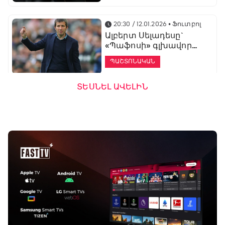
20:30 / 12.01.2026
• Ֆուտբոլ
Ալբերտ Սելադեսը`
«Պաֆոսի» գլխավոր
մարզիչ
ՊԱՇՏՈՆԱԿԱՆ
ՏԵՍՆԵԼ ԱՎԵԼԻՆ
19:53 / 12.01.2026
• Ֆուտբոլ
«Ալաշկերտը»
մարզական հավաք
կանցկացնի
Անթալիայում
13:51 / 12.01.2026
• Ֆուտբոլ
Բալոտելին
Բացօթյա մարզական շոու
կարեիրան կշարունակի
01:30 - 02:00
ԱՄԷ-ի երկրորդ լիգայում
ՊԱՇՏՈՆԱԿԱՆ