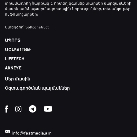
տրամադրող հարթակ է, որտեղ կգտնեք տարբեր մարզաձևերի
23:25 - 23:50
մասին ամենաթարմ սպորտային նորություններ, տեսանյութեր
ու ֆոտոշարքեր։
Փ/Ֆ Երազանքի թիմեր
Ստեղծող՝ Softconstruct
23:50 - 00:00
ՍՊՈՐՏ
ՄՇԱԿՈՒՅԹ
LIFETECH
AKNEYE
Մեր մասին
Օգտագործման պայմաններ
info@fastmedia.am