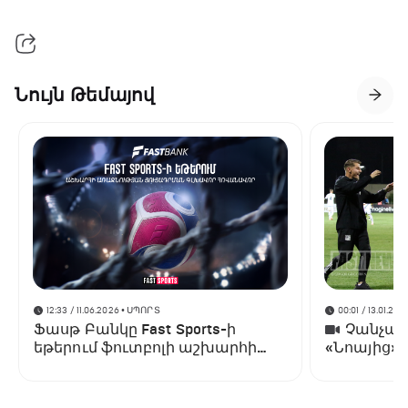
Նույն Թեմայով
12:33 / 11.06.2026
• ՍՊՈՐՏ
00:01 / 13.01.202
Ֆասթ Բանկը Fast Sports-ի
Չանչարև
եթերում ֆուտբոլի աշխարհի
«Նոայից»
առաջնության ցուցադրման
գլխավոր հովանավորն է