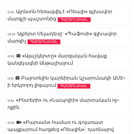
Ալոնսոն հեռացվել է «Ռեալի» գլխավոր
21:34
մարզչի պաշտոնից
ՊԱՇՏՈՆԱԿԱՆ
Ալբերտ Սելադեսը` «Պաֆոսի» գլխավոր
20:30
մարզիչ
ՊԱՇՏՈՆԱԿԱՆ
«Ալաշկերտը» մարզական հավաք
19:53
կանցկացնի Անթալիայում
Բալոտելին կարեիրան կշարունակի ԱՄԷ-
13:51
ի երկրորդ լիգայում
ՊԱՇՏՈՆԱԿԱՆ
«Ինտերի» ու «Նապոլիի» մարտական ոչ-
01:54
ոքին
«Բարսան» համառ ու գոլառատ
01:03
պայքարում հաղթեց «Ռեալին»` դառնալով