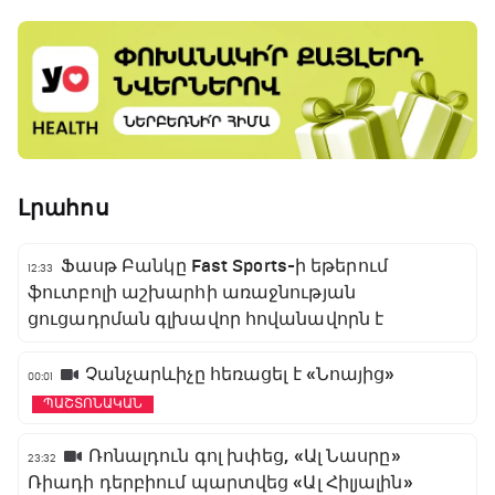
Լրահոս
Ֆասթ Բանկը Fast Sports-ի եթերում
12:33
ֆուտբոլի աշխարհի առաջնության
ցուցադրման գլխավոր հովանավորն է
Չանչարևիչը հեռացել է «Նոայից»
00:01
ՊԱՇՏՈՆԱԿԱՆ
Ռոնալդուն գոլ խփեց, «Ալ Նասրը»
23:32
Ռիադի դերբիում պարտվեց «Ալ Հիլյալին»