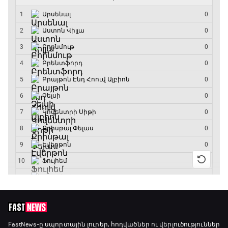
15:30 - 17:25
ԱԱ-2026, Փլեյ-օֆֆ, 1/4 եզրափակիչ.
Արգենտինա - Շվեյցարիա
17:25 - 20:10
Լա լիգայի ստադիոնները
20:10 - 20:20
Անպարտելի. Ալեքս Ֆերգյուսոն
20:20 - 20:45
Փ/Ֆ Ամեն ինչ կամ ոչինչ. Մանչեսթեր Սիթի
20:45 - 23:25
GOAT. Խառը մենամարտեր
FastNews
-ը սպորտային լուրեր, հոդվածներ ու վերլուծություններ