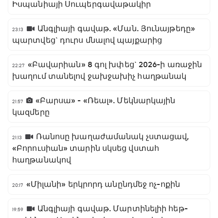
Իսպանիայի Սուպերգավաթակիր
Անգլիայի գավաթ. «Ման. Յունայթեդը»
23:13
պարտվեց` դուրս մնալով պայքարից
«Բավարիան» 8 գոլ խփեց` 2026-ի առաջին
22:27
խաղում տանելով ջախջախիչ հաղթանակ
«Բարսա» - «Ռեալ». Մեկնարկային
21:57
կազմերը
Ռանոսը խաղաժամանակ չստացավ,
21:13
«Բորուսիան» տարին սկսեց վստահ
հաղթանակով
«Միլանի» երկրորդ անընդմեջ ոչ-ոքին
20:17
Անգլիայի գավաթ. Մարտինելիի հեթ-
19:59