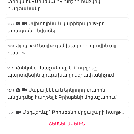
տրիկն ու «Արսենալի» խոշոր հաշվով
հաղթանակը
Սվիտոլինան կարիերայի 19-րդ
18:27
տիտղոսն է նվաճել
Ֆլիկ. ««Ռեալի» դեմ խաղը բոլորովին այլ
17:08
բան է»
Հոնկոնգ. Խաչանովը և Ռուբլյովը
16:18
պարտվեցին զուգախաղի եզրափակիչում
Սաբալենկան երկրորդ տարին
15:45
անընդմեջ հաղթել է Բրիսբենի մրցաշարում
Մեդվեդևը` Բրիսբենի մրցաշարի հաղթող
14:49
ՏԵՍՆԵԼ ԱՎԵԼԻՆ