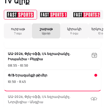
TV Ալիք
03:50 - 05:45
Փ/Ֆ Սպասումներին հակառակ
05:45 - 06:35
ուրբաթ
շաբաթ
կիրակի
երկուշա
Թենիս Հռոմի Մասթերս. Եզրափակիչ
7 օգս
Այսօր
9 օգս
10 օգս
06:35 - 08:55
ԱԱ-2026, Փլեյ-օֆֆ, 1/4 եզրափակիչ.
Իսպանիա - Բելգիա
08:55 - 10:50
Փ/Ֆ Երազանքի թիմեր
10:50 - 11:45
ԱԱ-2026, Փլեյ-օֆֆ, 1/4 եզրափակիչ.
Նորվեգիա - Անգլիա