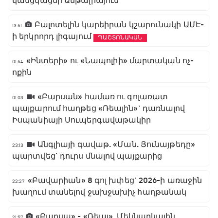
կանցկացնի Անթալիայում
Բալոտելին կարեիրան կշարունակի ԱՄԷ-
13:51
ի երկրորդ լիգայում
ՊԱՇՏՈՆԱԿԱՆ
«Ինտերի» ու «Նապոլիի» մարտական ոչ-
01:54
ոքին
«Բարսան» համառ ու գոլառատ
01:03
պայքարում հաղթեց «Ռեալին»` դառնալով
Իսպանիայի Սուպերգավաթակիր
Անգլիայի գավաթ. «Ման. Յունայթեդը»
23:13
պարտվեց` դուրս մնալով պայքարից
«Բավարիան» 8 գոլ խփեց` 2026-ի առաջին
22:27
խաղում տանելով ջախջախիչ հաղթանակ
«Բարսա» - «Ռեալ». Մեկնարկային
21:57