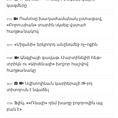
կազմերը
Ռանոսը խաղաժամանակ չստացավ,
21:13
«Բորուսիան» տարին սկսեց վստահ
հաղթանակով
«Միլանի» երկրորդ անընդմեջ ոչ-ոքին
20:17
Անգլիայի գավաթ. Մարտինելիի հեթ-
19:59
տրիկն ու «Արսենալի» խոշոր հաշվով
հաղթանակը
Սվիտոլինան կարիերայի 19-րդ
18:27
տիտղոսն է նվաճել
Ֆլիկ. ««Ռեալի» դեմ խաղը բոլորովին այլ
17:08
բան է»