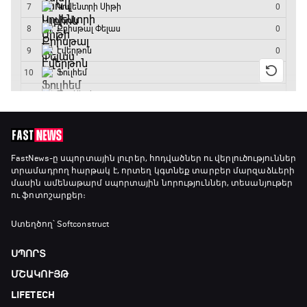
Անպարտելի. Ալեքս Ֆերգյուսոն
20:20 - 20:45
Փ/Ֆ Ամեն ինչ կամ ոչինչ. Մանչեսթեր Սիթի
20:45 - 23:25
GOAT. Խառը մենամարտեր
FastNews
-ը սպորտային լուրեր, հոդվածներ ու վերլուծություններ
տրամադրող հարթակ է, որտեղ կգտնեք տարբեր մարզաձևերի
23:25 - 23:50
մասին ամենաթարմ սպորտային նորություններ, տեսանյութեր
ու ֆոտոշարքեր։
Փ/Ֆ Երազանքի թիմեր
Ստեղծող՝ Softconstruct
23:50 - 00:00
ՍՊՈՐՏ
ՄՇԱԿՈՒՅԹ
LIFETECH