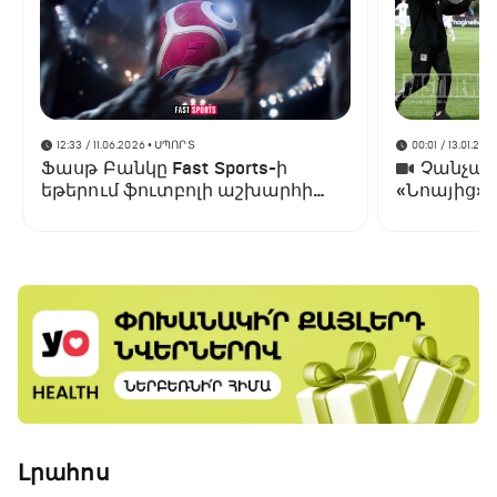
12:33 / 11.06.2026
• ՍՊՈՐՏ
00:01 / 13.01.202
Ֆասթ Բանկը Fast Sports-ի
Չանչարև
եթերում ֆուտբոլի աշխարհի
«Նոայից»
առաջնության ցուցադրման
գլխավոր հովանավորն է
Լրահոս