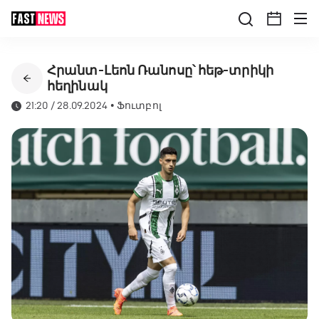
Հրանտ-Լեոն Ռանոսը՝ հեթ-տրիկի
հեղինակ
21:20 / 28.09.2024
•
Ֆուտբոլ