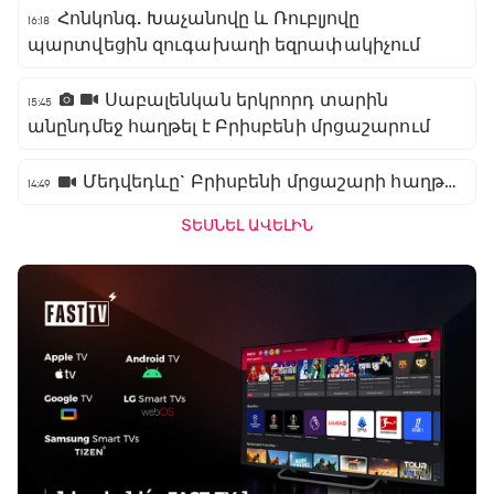
Հոնկոնգ. Խաչանովը և Ռուբլյովը
16:18
պարտվեցին զուգախաղի եզրափակիչում
Սաբալենկան երկրորդ տարին
15:45
անընդմեջ հաղթել է Բրիսբենի մրցաշարում
Մեդվեդևը` Բրիսբենի մրցաշարի հաղթող
14:49
ՏԵՍՆԵԼ ԱՎԵԼԻՆ