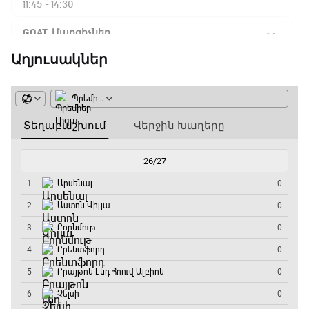
11:45 - 14:30
GOAT. Մարզիչներ
14:30 - 15:00
Աղյուսակներ
Գիրինգ Ափ
15:00 - 15:30
Ֆորմուլա 1. Բելգիայի Գրան Պրի. Մրցարշավ
15:30 - 17:25
ԱԱ-2026, Փլեյ-օֆֆ, 1/4 եզրափակիչ.
Արգենտինա - Շվեյցարիա
17:25 - 20:10
Լա լիգայի ստադիոնները
20:10 - 20:20