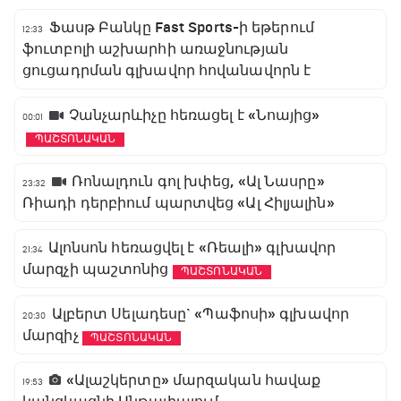
Ֆասթ Բանկը Fast Sports-ի եթերում
12:33
ֆուտբոլի աշխարհի առաջնության
ցուցադրման գլխավոր հովանավորն է
Չանչարևիչը հեռացել է «Նոայից»
00:01
ՊԱՇՏՈՆԱԿԱՆ
Ռոնալդուն գոլ խփեց, «Ալ Նասրը»
23:32
Ռիադի դերբիում պարտվեց «Ալ Հիլյալին»
Ալոնսոն հեռացվել է «Ռեալի» գլխավոր
21:34
մարզչի պաշտոնից
ՊԱՇՏՈՆԱԿԱՆ
Ալբերտ Սելադեսը` «Պաֆոսի» գլխավոր
20:30
մարզիչ
ՊԱՇՏՈՆԱԿԱՆ
«Ալաշկերտը» մարզական հավաք
19:53