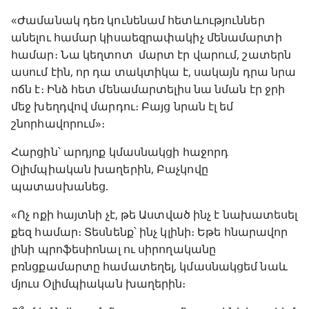
«Ժամանակ դեռ կունենամ հետևություններ
անելու համար կիսաեզրափակիչ մենամարտի
համար։ Նա կեղտոտ մարտ էր վարում, շատերն
ասում էին, որ դա տակտիկա է, սակայն դրա նրա
ոճն է։ Ինձ հետ մենամարտելիս նա նման էր ջրի
մեջ խեղդվով մարդու։ Բայց նրան էլ եմ
շնորհավորում»։
Հարցին՝ արդյոք կմասնակցի հաջորդ
Օլիմպիական խաղերին, Բաչկովը
պատասխանեց.
«Ոչ ոքի հայտնի չէ, թե Աստված ինչ է նախատեսել
քեզ համար։ Տեսնենք՝ ինչ կլինի։ Եթե հնարավոր
լինի պրոֆեսիոնալ ու սիրողականը
բռնցքամարտը համատեղել, կմասնակցեմ նաև
մյուս Օլիմպիական խաղերին։