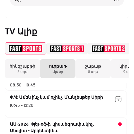
02:45 - 05:25
Փ/Ֆ Սպասումներին հակառակ
05:25 - 06:00
TV Ալիք
ԱԱ-2026, Փլեյ-օֆֆ, 1/16 եզրափակիչ.
Ավստրալիա - Եգիպտոս
06:00 - 08:50
հինգշաբթի
ուրբաթ
շաբաթ
կիրա
ԱԱ-2026, Փլեյ-օֆֆ, 1/4 եզրափակիչ.
6 օգս
Այսօր
8 օգս
9 օգս
Իսպանիա - Բելգիա
08:50 - 10:45
Փ/Ֆ Ամեն ինչ կամ ոչինչ. Մանչեսթեր Սիթի
10:45 - 13:20
ԱԱ-2026, Փլեյ-օֆֆ, կիսաեզրափակիչ.
Անգլիա - Արգենտինա