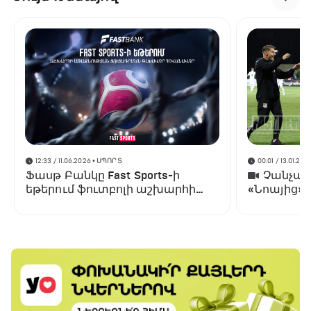
12:33 / 11.06.2026
• ՍՊՈՐՏ
00:01 / 13.01.202
Ֆասթ Բանկը Fast Sports-ի
Չանչարև
եթերում ֆուտբոլի աշխարհի
«Նոայից»
առաջնության ցուցադրման
գլխավոր հովանավորն է