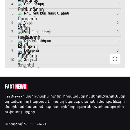
Ֆորմուլա 1. Հունգարիայի Գրան Պրի.
Մրցարշավ
19:10 - 21:30
ԱԱ-2026, Փլեյ-օֆֆ, եզրափակիչ. Իսպանիա -
Արգենտինա
21:30 - 00:00
FastNews
-ը սպորտային լուրեր, հոդվածներ ու վերլուծություններ
տրամադրող հարթակ է, որտեղ կգտնեք տարբեր մարզաձևերի
մասին ամենաթարմ սպորտային նորություններ, տեսանյութեր
ու ֆոտոշարքեր։
Ստեղծող՝ Softconstruct