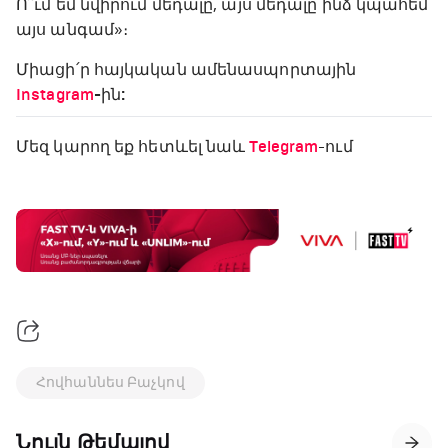
Ո՞ւմ եմ նվիրում մեդալը, այս մեդալը ինձ կպահեմ
այս անգամ»։
Միացի՛ր հայկական ամենասպորտային
Instagram
-ին:
Մեզ կարող եք հետևել նաև
Telegram
-ում
Հովհաննես Բաչկով
Նույն Թեմայով