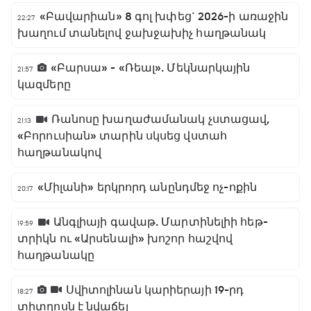
«Բավարիան» 8 գոլ խփեց` 2026-ի առաջին
22:27
խաղում տանելով ջախջախիչ հաղթանակ
«Բարսա» - «Ռեալ». Մեկնարկային
21:57
կազմերը
Ռանոսը խաղաժամանակ չստացավ,
21:13
«Բորուսիան» տարին սկսեց վստահ
հաղթանակով
«Միլանի» երկրորդ անընդմեջ ոչ-ոքին
20:17
Անգլիայի գավաթ. Մարտինելիի հեթ-
19:59
տրիկն ու «Արսենալի» խոշոր հաշվով
հաղթանակը
Սվիտոլինան կարիերայի 19-րդ
18:27
տիտղոսն է նվաճել