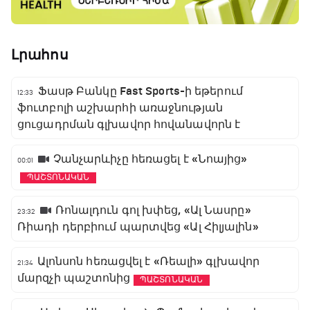
Լրահոս
Ֆասթ Բանկը Fast Sports-ի եթերում
12:33
ֆուտբոլի աշխարհի առաջնության
ցուցադրման գլխավոր հովանավորն է
Չանչարևիչը հեռացել է «Նոայից»
00:01
ՊԱՇՏՈՆԱԿԱՆ
Ռոնալդուն գոլ խփեց, «Ալ Նասրը»
23:32
Ռիադի դերբիում պարտվեց «Ալ Հիլյալին»
Ալոնսոն հեռացվել է «Ռեալի» գլխավոր
21:34
մարզչի պաշտոնից
ՊԱՇՏՈՆԱԿԱՆ