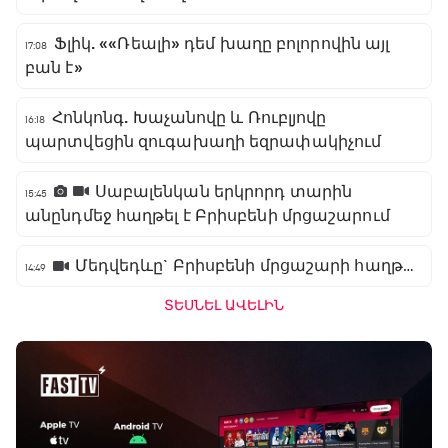
Ֆլիկ. ««Ռեալի» դեմ խաղը բոլորովին այլ
17:08
բան է»
Հոնկոնգ. Խաչանովը և Ռուբլյովը
16:18
պարտվեցին զուգախաղի եզրափակիչում
Սաբալենկան երկրորդ տարին
15:45
անընդմեջ հաղթել է Բրիսբենի մրցաշարում
Մեդվեդևը` Բրիսբենի մրցաշարի հաղթող
14:49
ՏԵՍՆԵԼ ԱՎԵԼԻՆ