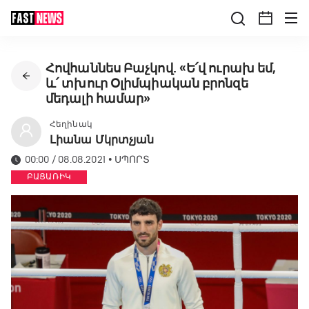
Հովհաննես Բաչկով. «Ե՛վ ուրախ եմ,
և՛ տխուր Օլիմպիական բրոնզե
մեդալի համար»
Հեղինակ
Լիանա Մկրտչյան
00:00 / 08.08.2021
•
ՍՊՈՐՏ
ԲԱՑԱՌԻԿ