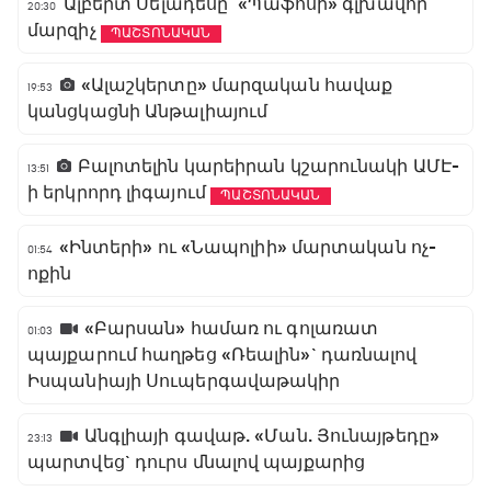
Ալբերտ Սելադեսը` «Պաֆոսի» գլխավոր
20:30
մարզիչ
ՊԱՇՏՈՆԱԿԱՆ
«Ալաշկերտը» մարզական հավաք
19:53
կանցկացնի Անթալիայում
Բալոտելին կարեիրան կշարունակի ԱՄԷ-
13:51
ի երկրորդ լիգայում
ՊԱՇՏՈՆԱԿԱՆ
«Ինտերի» ու «Նապոլիի» մարտական ոչ-
01:54
ոքին
«Բարսան» համառ ու գոլառատ
01:03
պայքարում հաղթեց «Ռեալին»` դառնալով
Իսպանիայի Սուպերգավաթակիր
Անգլիայի գավաթ. «Ման. Յունայթեդը»
23:13
պարտվեց` դուրս մնալով պայքարից