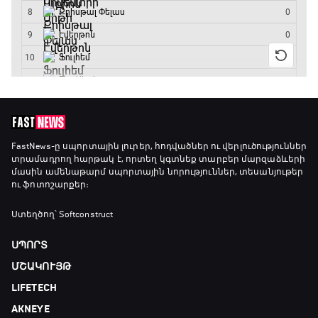
15:00 - 15:30
Ֆորմուլա 1. Բելգիայի Գրան Պրի. Մրցարշավ
15:30 - 17:25
ԱԱ-2026, Փլեյ-օֆֆ, 1/4 եզրափակիչ.
Արգենտինա - Շվեյցարիա
FastNews
-ը սպորտային լուրեր, հոդվածներ ու վերլուծություններ
տրամադրող հարթակ է, որտեղ կգտնեք տարբեր մարզաձևերի
17:25 - 20:10
մասին ամենաթարմ սպորտային նորություններ, տեսանյութեր
ու ֆոտոշարքեր։
Լա լիգայի ստադիոնները
20:10 - 20:20
Ստեղծող՝ Softconstruct
ՍՊՈՐՏ
Անպարտելի. Ալեքս Ֆերգյուսոն
ՄՇԱԿՈՒՅԹ
20:20 - 20:45
LIFETECH
AKNEYE