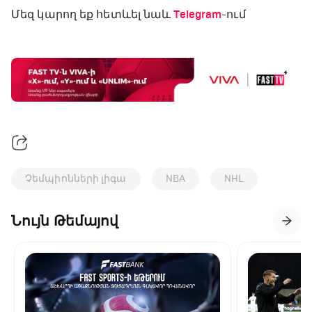
Մեզ կարող եք հետևել նաև
Telegram
-ում
Չեմպիոնների լիգա
NBA
NHL
Նույն Թեմայով