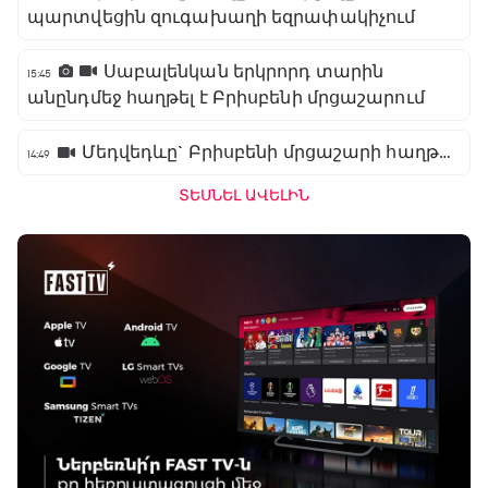
պարտվեցին զուգախաղի եզրափակիչում
Սաբալենկան երկրորդ տարին
15:45
անընդմեջ հաղթել է Բրիսբենի մրցաշարում
Մեդվեդևը` Բրիսբենի մրցաշարի հաղթող
14:49
ՏԵՍՆԵԼ ԱՎԵԼԻՆ