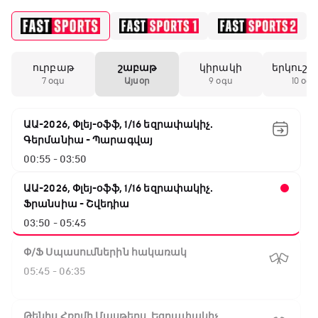
ուրբաթ
շաբաթ
կիրակի
երկուշա
7 օգս
Այսօր
9 օգս
10 օգս
ԱԱ-2026, Փլեյ-օֆֆ, 1/16 եզրափակիչ.
Գերմանիա - Պարագվայ
00:55 - 03:50
ԱԱ-2026, Փլեյ-օֆֆ, 1/16 եզրափակիչ.
Ֆրանսիա - Շվեդիա
03:50 - 05:45
Փ/Ֆ Սպասումներին հակառակ
05:45 - 06:35
Թենիս Հռոմի Մասթերս. Եզրափակիչ