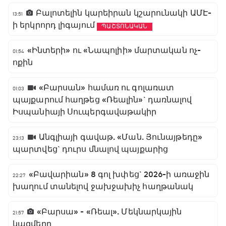
Բալոտելին կարեիրան կշարունակի ԱՄԷ-
13:51
ի երկրորդ լիգայում
ՊԱՇՏՈՆԱԿԱՆ
«Ինտերի» ու «Նապոլիի» մարտական ոչ-
01:54
ոքին
«Բարսան» համառ ու գոլառատ
01:03
պայքարում հաղթեց «Ռեալին»` դառնալով
Իսպանիայի Սուպերգավաթակիր
Անգլիայի գավաթ. «Ման. Յունայթեդը»
23:13
պարտվեց` դուրս մնալով պայքարից
«Բավարիան» 8 գոլ խփեց` 2026-ի առաջին
22:27
խաղում տանելով ջախջախիչ հաղթանակ
«Բարսա» - «Ռեալ». Մեկնարկային
21:57
կազմերը