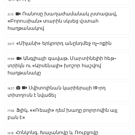
Ռանոսը խաղաժամանակ չստացավ,
21:13
«Բորուսիան» տարին սկսեց վստահ
հաղթանակով
«Միլանի» երկրորդ անընդմեջ ոչ-ոքին
20:17
Անգլիայի գավաթ. Մարտինելիի հեթ-
19:59
տրիկն ու «Արսենալի» խոշոր հաշվով
հաղթանակը
Սվիտոլինան կարիերայի 19-րդ
18:27
տիտղոսն է նվաճել
Ֆլիկ. ««Ռեալի» դեմ խաղը բոլորովին այլ
17:08
բան է»
Հոնկոնգ. Խաչանովը և Ռուբլյովը
16:18