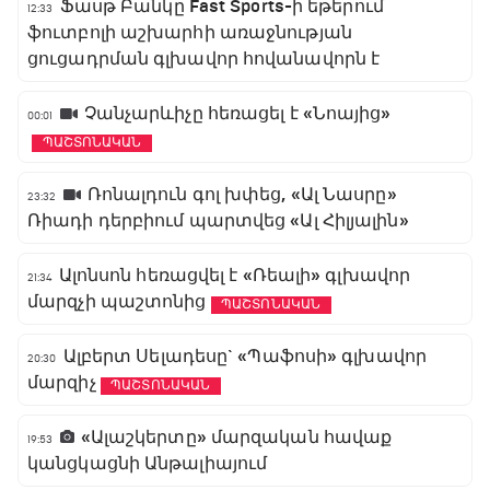
Ֆասթ Բանկը Fast Sports-ի եթերում
12:33
ֆուտբոլի աշխարհի առաջնության
ցուցադրման գլխավոր հովանավորն է
Չանչարևիչը հեռացել է «Նոայից»
00:01
ՊԱՇՏՈՆԱԿԱՆ
Ռոնալդուն գոլ խփեց, «Ալ Նասրը»
23:32
Ռիադի դերբիում պարտվեց «Ալ Հիլյալին»
Ալոնսոն հեռացվել է «Ռեալի» գլխավոր
21:34
մարզչի պաշտոնից
ՊԱՇՏՈՆԱԿԱՆ
Ալբերտ Սելադեսը` «Պաֆոսի» գլխավոր
20:30
մարզիչ
ՊԱՇՏՈՆԱԿԱՆ
«Ալաշկերտը» մարզական հավաք
19:53
կանցկացնի Անթալիայում