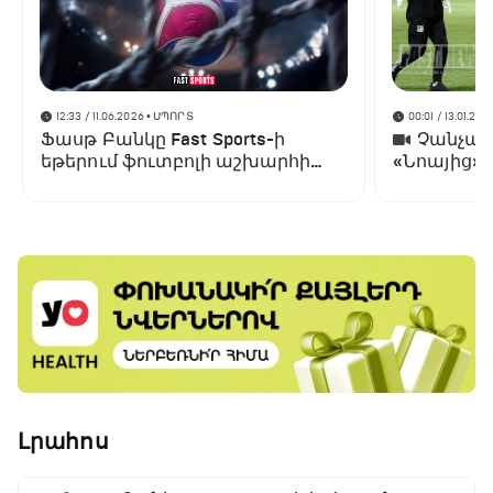
12:33 / 11.06.2026
• ՍՊՈՐՏ
00:01 / 13.01.202
Ֆասթ Բանկը Fast Sports-ի
Չանչարև
եթերում ֆուտբոլի աշխարհի
«Նոայից»
առաջնության ցուցադրման
գլխավոր հովանավորն է
Լրահոս