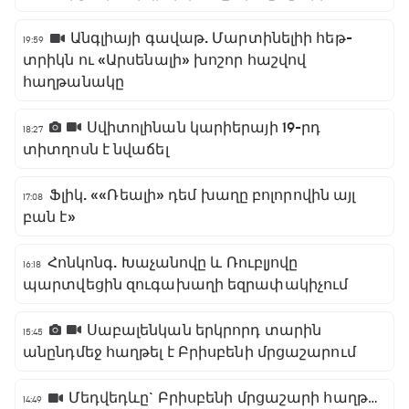
Անգլիայի գավաթ. Մարտինելիի հեթ-
19:59
տրիկն ու «Արսենալի» խոշոր հաշվով
հաղթանակը
Սվիտոլինան կարիերայի 19-րդ
18:27
տիտղոսն է նվաճել
Ֆլիկ. ««Ռեալի» դեմ խաղը բոլորովին այլ
17:08
բան է»
Հոնկոնգ. Խաչանովը և Ռուբլյովը
16:18
պարտվեցին զուգախաղի եզրափակիչում
Սաբալենկան երկրորդ տարին
15:45
անընդմեջ հաղթել է Բրիսբենի մրցաշարում
Մեդվեդևը` Բրիսբենի մրցաշարի հաղթող
14:49