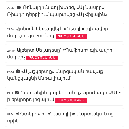
Ռոնալդուն գոլ խփեց, «Ալ Նասրը»
23:32
Ռիադի դերբիում պարտվեց «Ալ Հիլյալին»
Ալոնսոն հեռացվել է «Ռեալի» գլխավոր
21:34
մարզչի պաշտոնից
ՊԱՇՏՈՆԱԿԱՆ
Ալբերտ Սելադեսը` «Պաֆոսի» գլխավոր
20:30
մարզիչ
ՊԱՇՏՈՆԱԿԱՆ
«Ալաշկերտը» մարզական հավաք
19:53
կանցկացնի Անթալիայում
Բալոտելին կարեիրան կշարունակի ԱՄԷ-
13:51
ի երկրորդ լիգայում
ՊԱՇՏՈՆԱԿԱՆ
«Ինտերի» ու «Նապոլիի» մարտական ոչ-
01:54
ոքին