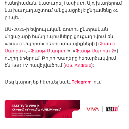
հանդիպման, կատարել 1 ասիստ։ Այդ խաղերում
նա խաղադաշտում անցկացրել է ընդամենը 65
րոպե:
ԱԱ-2026-ի եվրոպական գոտու ընտրական
մրցաշարի հանդիպումները ցուցադրվում են
«Ֆասթ Սպորտ» հեռուստաալիքների («
Ֆասթ
Սպորտ
», «
Ֆասթ Սպորտ 1
», «
Ֆասթ Սպորտ 2
»)
ուղիղ եթերում: Բոլոր խաղերը հեռարձակվում
են Fast TV հավելվածում (
iOS
,
Android
):
Մեզ կարող եք հետևել նաև
Telegram
-ում