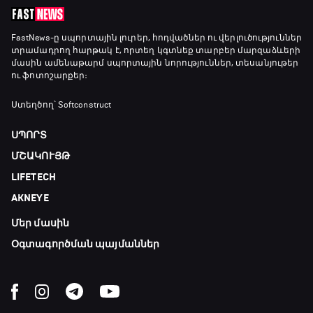
FastNews
-ը սպորտային լուրեր, հոդվածներ ու վերլուծություններ
տրամադրող հարթակ է, որտեղ կգտնեք տարբեր մարզաձևերի
մասին ամենաթարմ սպորտային նորություններ, տեսանյութեր
ու ֆոտոշարքեր։
Ստեղծող՝ Softconstruct
ՍՊՈՐՏ
ՄՇԱԿՈՒՅԹ
LIFETECH
AKNEYE
Մեր մասին
Օգտագործման պայմաններ