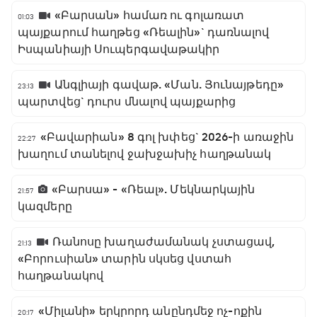
«Բարսան» համառ ու գոլառատ
01:03
պայքարում հաղթեց «Ռեալին»` դառնալով
Իսպանիայի Սուպերգավաթակիր
Անգլիայի գավաթ. «Ման. Յունայթեդը»
23:13
պարտվեց` դուրս մնալով պայքարից
«Բավարիան» 8 գոլ խփեց` 2026-ի առաջին
22:27
խաղում տանելով ջախջախիչ հաղթանակ
«Բարսա» - «Ռեալ». Մեկնարկային
21:57
կազմերը
Ռանոսը խաղաժամանակ չստացավ,
21:13
«Բորուսիան» տարին սկսեց վստահ
հաղթանակով
«Միլանի» երկրորդ անընդմեջ ոչ-ոքին
20:17