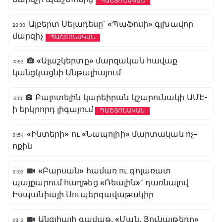
ՊԱՇՏՈՆԱԿԱՆ
Ալբերտ Սելադեսը` «Պաֆոսի» գլխավոր
20:30
մարզիչ
ՊԱՇՏՈՆԱԿԱՆ
«Ալաշկերտը» մարզական հավաք
19:53
կանցկացնի Անթալիայում
Բալոտելին կարեիրան կշարունակի ԱՄԷ-
13:51
ի երկրորդ լիգայում
ՊԱՇՏՈՆԱԿԱՆ
«Ինտերի» ու «Նապոլիի» մարտական ոչ-
01:54
ոքին
«Բարսան» համառ ու գոլառատ
01:03
պայքարում հաղթեց «Ռեալին»` դառնալով
Իսպանիայի Սուպերգավաթակիր
Անգլիայի գավաթ. «Ման. Յունայթեդը»
23:13