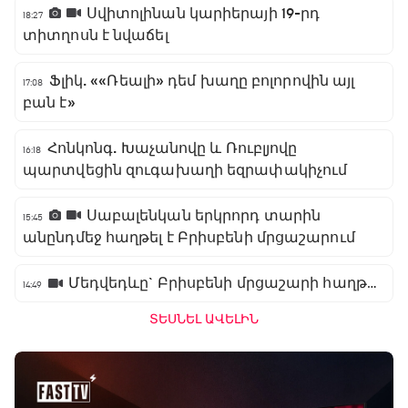
Սվիտոլինան կարիերայի 19-րդ
18:27
տիտղոսն է նվաճել
Ֆլիկ. ««Ռեալի» դեմ խաղը բոլորովին այլ
17:08
բան է»
Հոնկոնգ. Խաչանովը և Ռուբլյովը
16:18
պարտվեցին զուգախաղի եզրափակիչում
Սաբալենկան երկրորդ տարին
15:45
անընդմեջ հաղթել է Բրիսբենի մրցաշարում
Մեդվեդևը` Բրիսբենի մրցաշարի հաղթող
14:49
ՏԵՍՆԵԼ ԱՎԵԼԻՆ