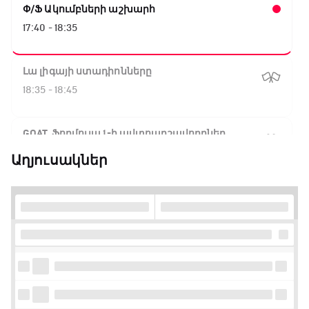
Փ/Ֆ Ակումբների աշխարհ
17:40 - 18:35
Լա լիգայի ստադիոնները
18:35 - 18:45
GOAT. Ֆորմուլա 1-ի ավտոարշավորդներ
18:45 - 19:10
Աղյուսակներ
Ֆորմուլա 1. Հունգարիայի Գրան Պրի.
Մրցարշավ
19:10 - 21:30
ԱԱ-2026, Փլեյ-օֆֆ, եզրափակիչ. Իսպանիա -
Արգենտինա
21:30 - 00:00