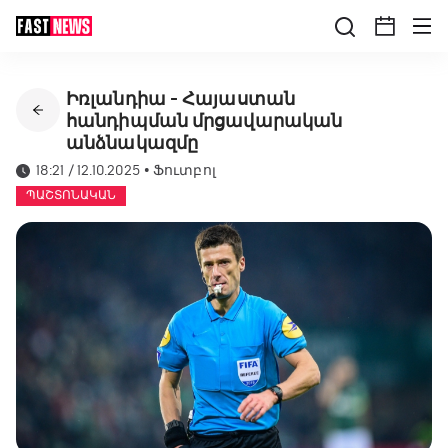
Իռլանդիա - Հայաստան
հանդիպման մրցավարական
անձնակազմը
18:21 / 12.10.2025
•
Ֆուտբոլ
ՊԱՇՏՈՆԱԿԱՆ