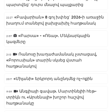
պարտվեց` դուրս մնալով պայքարից
«Բավարիան» 8 գոլ խփեց` 2026-ի առաջին
22:27
խաղում տանելով ջախջախիչ հաղթանակ
«Բարսա» - «Ռեալ». Մեկնարկային
21:57
կազմերը
Ռանոսը խաղաժամանակ չստացավ,
21:13
«Բորուսիան» տարին սկսեց վստահ
հաղթանակով
«Միլանի» երկրորդ անընդմեջ ոչ-ոքին
20:17
Անգլիայի գավաթ. Մարտինելիի հեթ-
19:59
տրիկն ու «Արսենալի» խոշոր հաշվով
հաղթանակը