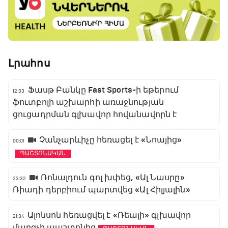
Լրահոս
Ֆասթ Բանկը Fast Sports-ի եթերում
12:33
ֆուտբոլի աշխարհի առաջնության
ցուցադրման գլխավոր հովանավորն է
Չանչարևիչը հեռացել է «Նոայից»
00:01
ՊԱՇՏՈՆԱԿԱՆ
Ռոնալդուն գոլ խփեց, «Ալ Նասրը»
23:32
Ռիադի դերբիում պարտվեց «Ալ Հիլյալին»
Ալոնսոն հեռացվել է «Ռեալի» գլխավոր
21:34
մարզչի պաշտոնից