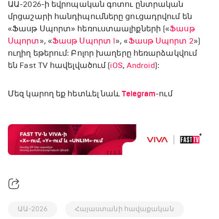
ԱԱ-2026-ի եվրոպական գոտու ընտրական
մրցաշարի հանդիպումները ցուցադրվում են
«Ֆասթ Սպորտ» հեռուստաալիքների («
Ֆասթ
Սպորտ
», «
Ֆասթ Սպորտ 1
», «
Ֆասթ Սպորտ 2
»)
ուղիղ եթերում: Բոլոր խաղերը հեռարձակվում
են Fast TV հավելվածում (
iOS
,
Android
):
Մեզ կարող եք հետևել նաև
Telegram
-ում
ԱԱ-2026
Հայաստանի հավաքական