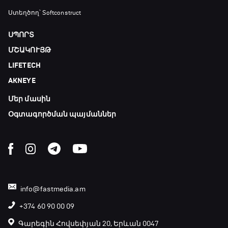
Ստեղծող՝ Softconstruct
ՍՊՈՐՏ
ՄՇԱԿՈՒՅԹ
LIFETECH
AKNEYE
Մեր մասին
Օգտագործման պայմաններ
info@fastmedia.am
+374 60 90 00 09
Գարեգին Հովսեփյան 20, Երևան 0047