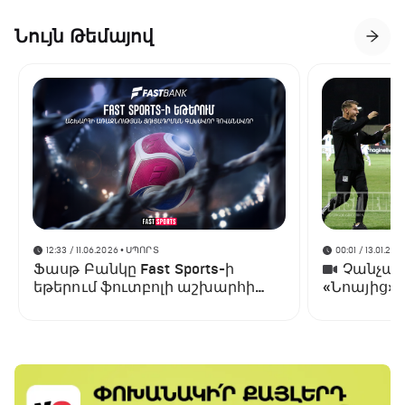
Նույն Թեմայով
12:33 / 11.06.2026
• ՍՊՈՐՏ
00:01 / 13.01.202
Ֆասթ Բանկը Fast Sports-ի
Չանչարև
եթերում ֆուտբոլի աշխարհի
«Նոայից»
առաջնության ցուցադրման
գլխավոր հովանավորն է